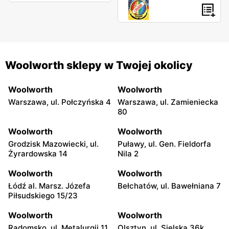
Woolworth sklepy w Twojej okolicy
Woolworth
Woolworth
Warszawa, ul. Połczyńska 4
Warszawa, ul. Zamieniecka
80
Woolworth
Woolworth
Grodzisk Mazowiecki, ul.
Puławy, ul. Gen. Fieldorfa
Żyrardowska 14
Nila 2
Woolworth
Woolworth
Łódź al. Marsz. Józefa
Bełchatów, ul. Bawełniana 7
Piłsudskiego 15/23
Woolworth
Woolworth
Radomsko, ul. Metalurgii 11
Olsztyn, ul. Sielska 36k