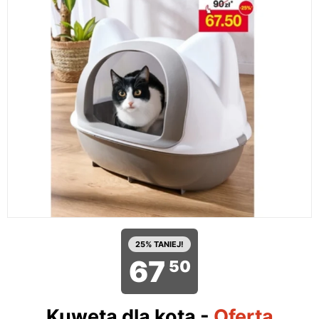
25% TANIEJ!
67
50
Kuweta dla kota
-
Oferta