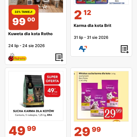
2
12
33% TANIEJ!
99
00
Karma dla kota Brit
Kuweta dla kota Rotho
31 lip
-
31 sie 2026
24 lip
-
24 sie 2026
49
29
99
99