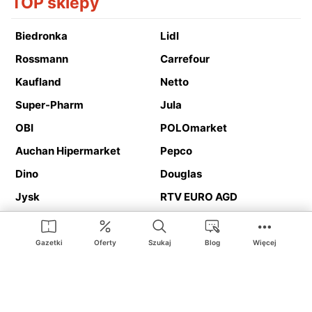
TOP sklepy
Biedronka
Lidl
Rossmann
Carrefour
Kaufland
Netto
Super-Pharm
Jula
OBI
POLOmarket
Auchan Hipermarket
Pepco
Dino
Douglas
Jysk
RTV EURO AGD
Action
Media Expert
Deichmann
Media Markt
Gazetki
Oferty
Szukaj
Blog
Więcej
Ding.pl to serwis internetowy prezentujący
gazetki promocyjne
oraz
katalogi
sklepów i dużych sieci handlowych. Dzięki
geolokalizacji otrzymasz przede wszystkim oferty sklepów, z