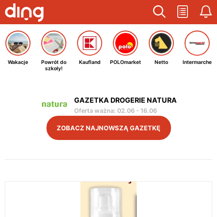
Wakacje
Powrót do
Kaufland
POLOmarket
Netto
Intermarche
szkoły!
GAZETKA DROGERIE NATURA
Oferta ważna
:
02.06
-
16.06
ZOBACZ NAJNOWSZĄ GAZETKĘ