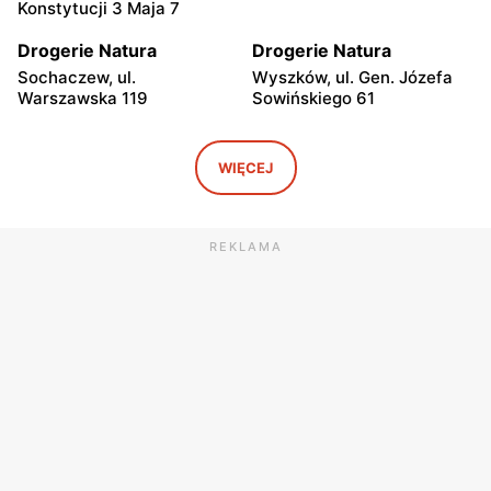
Konstytucji 3 Maja 7
Drogerie Natura
Drogerie Natura
Sochaczew, ul.
Wyszków, ul. Gen. Józefa
Warszawska 119
Sowińskiego 61
Drogerie Natura
Drogerie Natura
Sochaczew, ul. Pokoju 11
Pułtusk, ul. Świętojańska 6
WIĘCEJ
Drogerie Natura
Drogerie Natura
Garwolin, ul. Krótka 1
Garwolin, ul. Kościuszki 4
REKLAMA
Drogerie Natura
Drogerie Natura
Garwolin, ul. Sulbiny 3
Płońsk, ul. Wyszogrodzka
59
Drogerie Natura
Drogerie Natura
Skierniewice, ul. Mikołaja
Rawa Mazowiecka al.
Kopernika 5
Konstytucji 3 Maja 22
Drogerie Natura
Drogerie Natura
Nowe Miasto nad Pilicą, ul.
Kozienice, ul. Warszawska