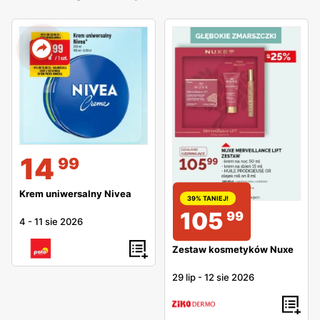
14
99
Krem uniwersalny Nivea
39% TANIEJ!
105
99
4
-
11 sie 2026
Zestaw kosmetyków Nuxe
29 lip
-
12 sie 2026