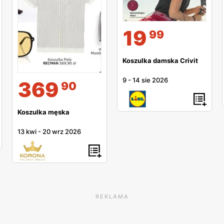
19
99
Koszulka damska Crivit
9
-
14 sie 2026
369
90
Koszulka męska
13 kwi
-
20 wrz 2026
REKLAMA