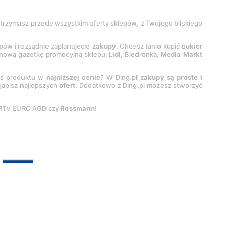
 otrzymasz przede wszystkim oferty sklepów, z Twojego bliskiego
epów i rozsądnie zaplanujecie
zakupy
. Chcesz tanio kupić
cukier
z nową gazetkę promocyjną sklepu:
Lidl
, Biedronka,
Media Markt
oś produktu w
najniższej cenie
? W Ding.pl
zakupy są proste i
egapisz najlepszych
ofert
. Dodatkowo z Ding.pl możesz stworzyć
 RTV EURO AGD czy
Rossmann
!
pyright by
INTERIA.PL
1999-
2026
. Wszystkie prawa zastrzeżone.