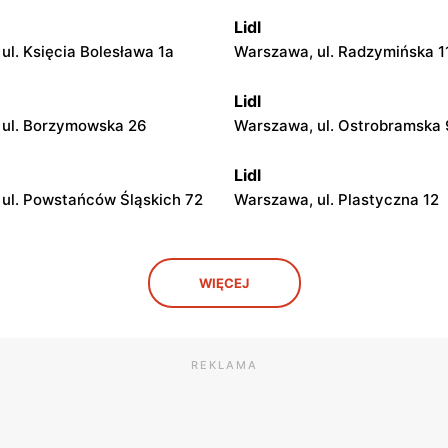
Lidl
ul. Księcia Bolesława 1a
Warszawa, ul. Radzymińska 1
Lidl
 ul. Borzymowska 26
Warszawa, ul. Ostrobramska
Lidl
ul. Powstańców Śląskich 72
Warszawa, ul. Plastyczna 12
Lidl
WIĘCEJ
ul. Marii Rodziewiczówny 1
Warszawa, ul. Fort Służew 2
Lidl
ul. Jana Kasprowicza 117
Warszawa, ul. Modlińska 35
REKLAMA
Lidl
Józefa Piłsudskiego 83
Warszawa, ul. Władysława Jag