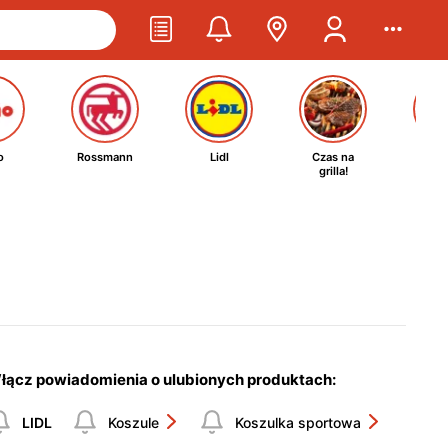
o
Rossmann
Lidl
Czas na
Ta
grilla!
kosm
łącz powiadomienia o ulubionych produktach:
LIDL
Koszule
Koszulka sportowa