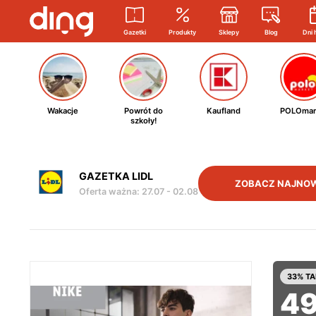
Gazetki
Produkty
Sklepy
Blog
Dni 
Wakacje
Powrót do
Kaufland
POLOmar
szkoły!
GAZETKA LIDL
ZOBACZ NAJNO
Oferta ważna
:
27.07
-
02.08
33% TA
4