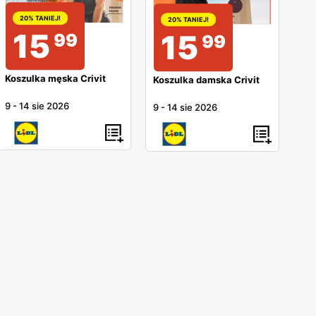
20% TANIEJ!
20% TANIEJ!
15
15
99
99
Koszulka męska Crivit
Koszulka damska Crivit
9
-
14 sie 2026
9
-
14 sie 2026