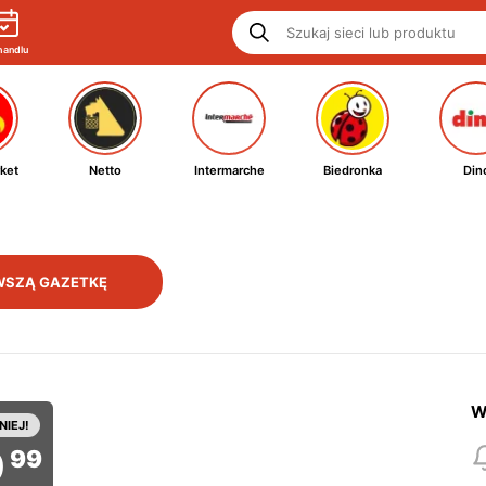
handlu
ket
Netto
Intermarche
Biedronka
Din
WSZĄ GAZETKĘ
W
NIEJ!
9
99