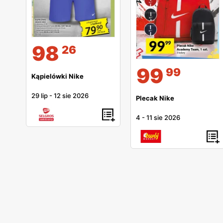
98
26
99
99
Kąpielówki Nike
29 lip
-
12 sie 2026
Plecak Nike
4
-
11 sie 2026