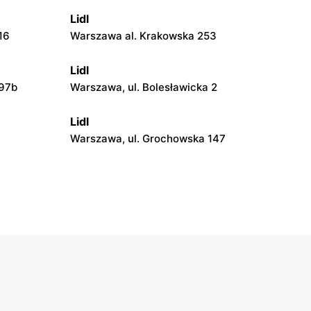
Lidl
16
Warszawa al. Krakowska 253
Lidl
 97b
Warszawa, ul. Bolesławicka 2
Lidl
Warszawa, ul. Grochowska 147
Lidl
Warszawa, ul. Kopalniana 24
Lidl
Warszawa al. Rzeczypospolitej 29e
Lidl
iełły 6
Warszawa, ul. Przy Trasie 5