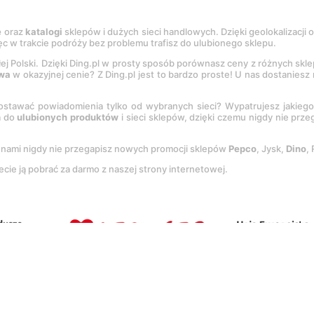
e
oraz
katalogi
sklepów i dużych sieci handlowych. Dzięki geolokalizacji
c w trakcie podróży bez problemu trafisz do ulubionego sklepu.
łej Polski. Dzięki Ding.pl w prosty sposób porównasz ceny z różnych skl
wa
w okazyjnej cenie? Z Ding.pl jest to bardzo proste! U nas dostanies
stawać powiadomienia tylko od wybranych sieci? Wypatrujesz jakieg
a do
ulubionych produktów
i sieci sklepów, dzięki czemu nigdy nie prz
Z nami nigdy nie przegapisz nowych promocji sklepów
Pepco
, Jysk,
Dino
,
ecie ją pobrać za darmo z naszej strony internetowej.
tację
Regulaminu
oraz
Polityki prywatności
.
Ustawienia preferencji
.
Co