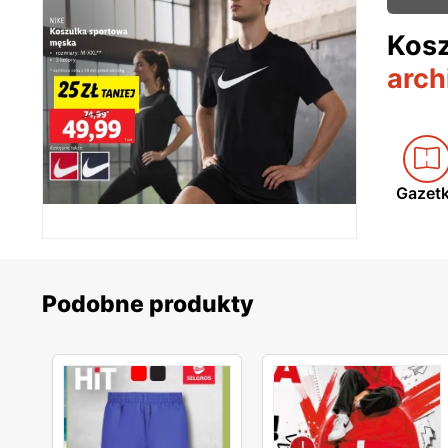
Kosz
arch
Gazet
Podobne produkty