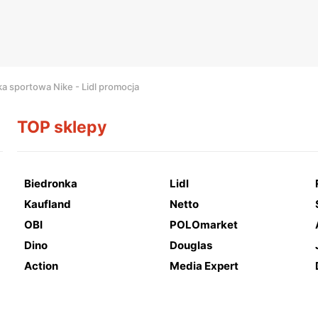
a sportowa Nike - Lidl promocja
TOP sklepy
Biedronka
Lidl
Kaufland
Netto
OBI
POLOmarket
Dino
Douglas
Action
Media Expert