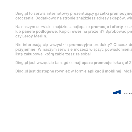
Ding.pl to serwis internetowy prezentujący
gazetki promocyjn
otoczenia. Dodatkowo na stronie znajdziesz adresy sklepów, wię
Na naszym serwisie znajdziesz najlepsze
promocje
i
oferty
z ca
lub
panele podłogowe
. Kupić
rower
na prezent? Spróbować
pi
czy
Leroy Merlin
.
Nie interesują cię wszystkie
promocyjne
produkty? Chcesz do
przyjemne
! W naszym serwisie możesz włączyć powiadomieni
listę zakupową, którą zabierzesz ze sobą!
Ding.pl jest wszędzie tam, gdzie
najlepsze promocje
i
okazje
! 
Ding.pl jest dostępne również w formie
aplikacji mobilnej
. Moż
Korzystanie z portalu oznacza akcep