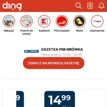
Wakacje
Powrót do
Kaufland
POLOmarket
Netto
Intermarche
szkoły!
GAZETKA PSB MRÓWKA
Oferta ważna
:
13.05
-
23.05
ZOBACZ NAJNOWSZĄ GAZETKĘ