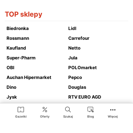
TOP sklepy
Biedronka
Lidl
Rossmann
Carrefour
Kaufland
Netto
Super-Pharm
Jula
OBI
POLOmarket
Auchan Hipermarket
Pepco
Dino
Douglas
Jysk
RTV EURO AGD
Action
Media Expert
Deichmann
Media Markt
Gazetki
Oferty
Szukaj
Blog
Więcej