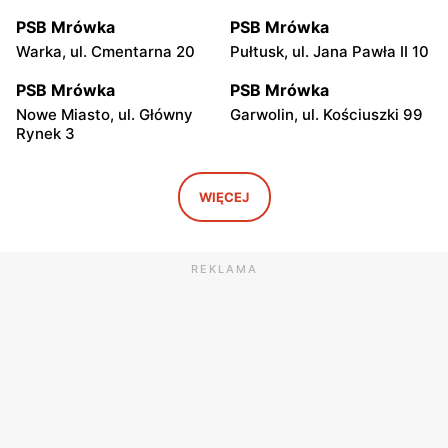
PSB Mrówka
PSB Mrówka
Warka, ul. Cmentarna 20
Pułtusk, ul. Jana Pawła II 10
PSB Mrówka
PSB Mrówka
Nowe Miasto, ul. Główny
Garwolin, ul. Kościuszki 99
Rynek 3
PSB Mrówka
PSB Mrówka
Gwizdały, ul. Łochowska 18
Rząśnik, ul. Wyszkowska 11
WIĘCEJ
A
PSB Mrówka
PSB Mrówka
REKLAMA
Strachówko, ul. Pułtuska 58
Białobrzegi, ul. Kościelna 91
D
PSB Mrówka
PSB Mrówka
Sadowne, ul. Łochowska 1
Maków Mazowiecki, ul.
A
Duńskiego Czerwonego
Krzyża 34/
PSB Mrówka
PSB Mrówka