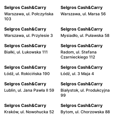
Selgros Cash&Carry
Selgros Cash&Carry
Warszawa, ul. Połczyńska
Warszawa, ul. Marsa 56
103
Selgros Cash&Carry
Selgros Cash&Carry
Warszawa, ul. Przylesie 3
Mysiadło, ul. Puławska 58
Selgros Cash&Carry
Selgros Cash&Carry
Białki, ul. Łukowska 111
Radom, ul. Stefana
Czarnieckiego 112
Selgros Cash&Carry
Selgros Cash&Carry
Łódź, ul. Rokicińska 190
Łódź, ul. 3 Maja 4
Selgros Cash&Carry
Selgros Cash&Carry
Lublin, ul. Jana Pawła II 59
Białystok, ul. Produkcyjna
99
Selgros Cash&Carry
Selgros Cash&Carry
Kraków, ul. Nowohucka 52
Bytom, ul. Chorzowska 88