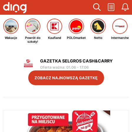
Wakacje
Powrót do
Kaufland
POLOmarket
Netto
Intermarche
szkoły!
GAZETKA SELGROS CASH&CARRY
Oferta ważna
:
01.06
-
17.06
ZOBACZ NAJNOWSZĄ GAZETKĘ