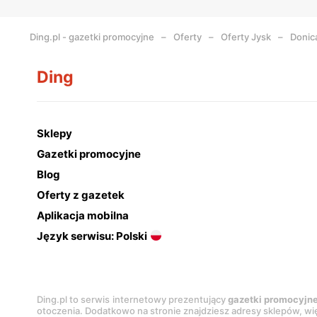
Ding.pl - gazetki promocyjne
Oferty
Oferty Jysk
Donic
Ding
Sklepy
Gazetki promocyjne
Blog
Oferty z gazetek
Aplikacja mobilna
Język serwisu: Polski
Ding.pl to serwis internetowy prezentujący
gazetki promocyjn
otoczenia. Dodatkowo na stronie znajdziesz adresy sklepów, wię