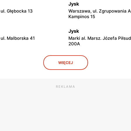
Jysk
ul. Głębocka 13
Warszawa, ul. Zgrupowania 
Kampinos 15
Jysk
ul. Malborska 41
Marki al. Marsz. Józefa Piłsu
200A
Jysk
WIĘCEJ
l. Geodetów 2
Podkowa Leśna, ul. Gołębia 2
Jysk
 Mazowiecki, ul. Warszawska
Grodzisk Mazowiecki, ul. Ży
REKLAMA
14
Jysk
l. Kilińskiego 9
Sochaczew, ul. Wójtówka 2b
Jysk