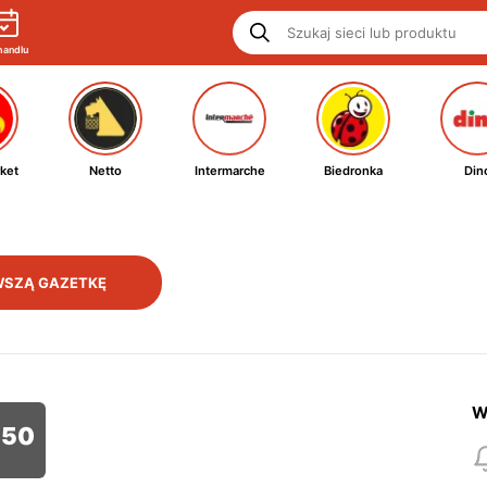
handlu
ket
Netto
Intermarche
Biedronka
Din
SZĄ GAZETKĘ
W
50