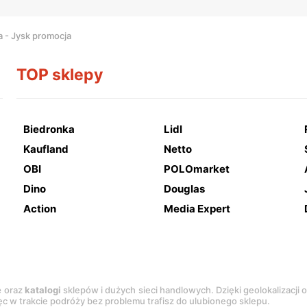
a - Jysk promocja
TOP sklepy
Biedronka
Lidl
Kaufland
Netto
OBI
POLOmarket
Dino
Douglas
Action
Media Expert
e
oraz
katalogi
sklepów i dużych sieci handlowych. Dzięki geolokalizacji
c w trakcie podróży bez problemu trafisz do ulubionego sklepu.