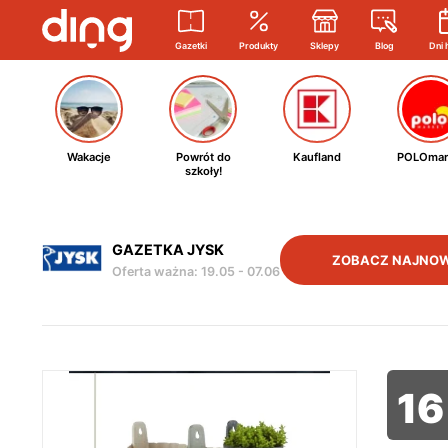
Gazetki
Produkty
Sklepy
Blog
Dni 
Wakacje
Powrót do
Kaufland
POLOmar
szkoły!
GAZETKA JYSK
ZOBACZ NAJNOW
Oferta ważna
:
19.05
-
07.06
16