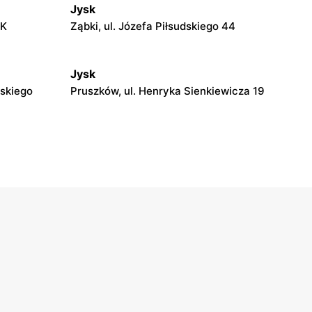
Jysk
AK
Ząbki, ul. Józefa Piłsudskiego 44
Jysk
dskiego
Pruszków, ul. Henryka Sienkiewicza 19
Jysk
6
Łubna, ul. Łubna 69
Jysk
rardowska
Stojadła, ul. Warszawska 63
Jysk
Garwolin, ul. Trakt Lwowski 41
Jysk