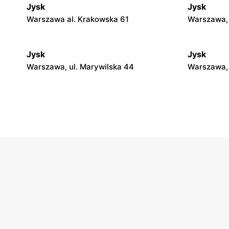
Jysk
Jysk
Warszawa al. Krakowska 61
Warszawa, 
Jysk
Jysk
Warszawa, ul. Marywilska 44
Warszawa, 
Jysk
Jysk
Stara Iwiczna, ul. Nowa 4
Wołomin, u
Jysk
Jysk
Milanówek, ul. Królewska 123A
Nowy Dwór
30
Jysk
Jysk
Grójec, ul. Armii Krajowej 50
Żyrardów, u
Jysk
Jysk