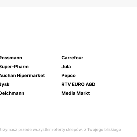
Rossmann
Carrefour
Super-Pharm
Jula
Auchan Hipermarket
Pepco
Jysk
RTV EURO AGD
Deichmann
Media Markt
 otrzymasz przede wszystkim oferty sklepów, z Twojego bliskiego