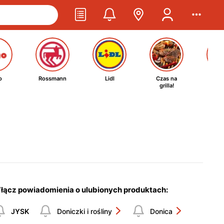
o
Rossmann
Lidl
Czas na
Ta
grilla!
kosm
łącz powiadomienia o ulubionych produktach:
JYSK
Doniczki i rośliny
Donica