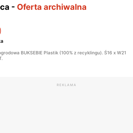
ica
-
Oferta archiwalna
ka
ogrodowa BUKSEBIE Plastik (100% z recyklingu). Ś16 x W21
T.
REKLAMA