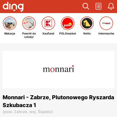
Wakacje
Powrót do
Kaufland
POLOmarket
Netto
Intermarche
szkoły!
Monnari - Zabrze, Plutonowego Ryszarda
Szkubacza 1
(
pow. Zabrze,
woj. Śląskie
)