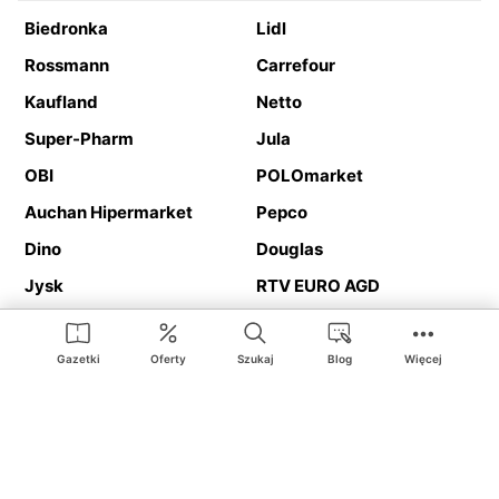
Biedronka
Lidl
Rossmann
Carrefour
Kaufland
Netto
Super-Pharm
Jula
OBI
POLOmarket
Auchan Hipermarket
Pepco
Dino
Douglas
Jysk
RTV EURO AGD
Action
Media Expert
Deichmann
Media Markt
Gazetki
Oferty
Szukaj
Blog
Więcej
Ding.pl to serwis internetowy prezentujący
gazetki promocyjne
oraz
katalogi
sklepów i dużych sieci handlowych. Dzięki
geolokalizacji otrzymasz przede wszystkim oferty sklepów, z
Twojego bliskiego otoczenia. Dodatkowo na stronie znajdziesz
adresy sklepów, więc w trakcie podróży bez problemu trafisz do