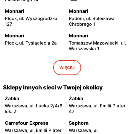
Monnari
Monnari
Płock, ul. Wyszogrodzka
Radom, ul. Bolesława
127
Chrobrego 1
Monnari
Monnari
Płock, ul. Tysiąclecia 2a
Tomaszów Mazowiecki, ul.
Warszawska 1
Monnari
Monnari
Katowice, ul. Tadeusza
Puławy, ul. Lubelska 2
WIĘCEJ
Kościuszki 229
Monnari
Monnari
Sklepy innych sieci w Twojej okolicy
Łódź, ul. Brzezińska 27/29
Łódź al. Marsz. Józefa
Piłsudskiego 94
Żabka
Żabka
Warszawa, ul. Łucka 2/4/6
Warszawa, ul. Emilii Plater
Monnari
Monnari
lok. 2
47
Łódź al. Marsz. Józefa
Łódź, ul. Jana Karskiego 5
Piłsudskiego 15/23
Carrefour Express
Sephora
Warszawa, ul. Emilii Plater
Warszawa, ul.
Monnari
Monnari