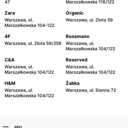
47
Marszałkowska 116/122
Łódź, ul. pl. Niepodległości
Łódź al. Politechniki 1
4
Zara
Organic
Warszawa, ul.
Warszawa, ul. Złota 59
Monnari
Monnari
Marszałkowska 104-122
Rzgów, ul. Żeromskiego 8
Łódź, ul. Pabianicka 245
4F
Rossmann
Monnari
Monnari
Warszawa, ul. Złota 59/258
Warszawa, ul.
Łomża al. Józefa
Piotrków Trybunalski, ul.
Marszałkowska 104/122
Piłsudskiego 14
Juliusza Słowackiego 123
C&A
Reserved
Monnari
Monnari
Warszawa, ul.
Warszawa, ul.
Łódź al. Jana Pawła II 30
Włocławek, ul. Jana
Marszałkowska 104/122
Marszałkowska 104/122
Kilińskiego 3
H&M
Żabka
Monnari
Monnari
Warszawa, ul.
Warszawa, ul. Sienna 72
Ostrowiec Świętokrzyski,
Lublin, ul. Władysława
Marszałkowska 104/122
ul. Adama Mickiewicza 30
Orkana 4
SIECI