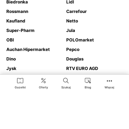
Biedronka
Lidl
Rossmann
Carrefour
Kaufland
Netto
Super-Pharm
Jula
OBI
POLOmarket
Auchan Hipermarket
Pepco
Dino
Douglas
Jysk
RTV EURO AGD
Action
Media Expert
Deichmann
Media Markt
Gazetki
Oferty
Szukaj
Blog
Więcej
Ding.pl to serwis internetowy prezentujący
gazetki promocyjne
oraz
katalogi
sklepów i dużych sieci handlowych. Dzięki
geolokalizacji otrzymasz przede wszystkim oferty sklepów, z
Twojego bliskiego otoczenia. Dodatkowo na stronie znajdziesz
adresy sklepów, więc w trakcie podróży bez problemu trafisz do
ulubionego sklepu.