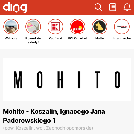
Wakacje
Powrót do
Kaufland
POLOmarket
Netto
Intermarche
szkoły!
Mohito - Koszalin, Ignacego Jana
Paderewskiego 1
(
pow. Koszalin,
woj. Zachodniopomorskie
)