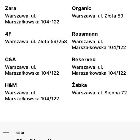
Juliusza Słowackiego 123
Kardynała Stefana
Wyszyńskiego 14
Zara
Organic
Warszawa, ul.
Warszawa, ul. Złota 59
Mohito
Mohito
Marszałkowska 104-122
Włocławek, ul. Jana
Bełchatów, ul. Bawełniana 7
Kilińskiego 3
4F
Rossmann
Warszawa, ul. Złota 59/258
Warszawa, ul.
Mohito
Mohito
Marszałkowska 104/122
Bełchatów, ul. Kolejowa 6
Lublin al. Spółdzielczości
Pracy 34
C&A
Reserved
Warszawa, ul.
Warszawa, ul.
Mohito
Mohito
Marszałkowska 104/122
Marszałkowska 104/122
Kielce, ul. Świętokrzyska
Lublin, ul. Lipowa 13
20
H&M
Żabka
Warszawa, ul.
Warszawa, ul. Sienna 72
Mohito
Mohito
Marszałkowska 104/122
Kielce, ul. Warszawska 26
Lublin al. Unii Lubelskiej 2
SIECI