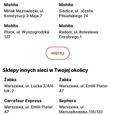
Mohito
Mohito
Mińsk Mazowiecki, ul.
Siedlce, ul. Józefa
Konstytucji 3 Maja 7
Piłsudskiego 74
Mohito
Mohito
Płock, ul. Wyszogrodzka
Radom, ul. Bolesława
127
Chrobrego 1
Mohito
Mohito
Radom al. Józefa
Ostrołęka, ul. Gen. Augusta
WIĘCEJ
Grzecznarowskiego 28
Emila Fieldorfa Nila 28
Mohito
Mohito
Sklepy innych sieci w Twojej okolicy
Łódź al. Marsz. Józefa
Łódź, ul. Jana Karskiego 5
Piłsudskiego 15/23
Żabka
Żabka
Warszawa, ul. Łucka 2/4/6
Warszawa, ul. Emilii Plater
Mohito
Mohito
lok. 2
47
Łódź, ul. Pabianicka 245
Łomża, ul. Zawadzka 38
Carrefour Express
Sephora
Mohito
Mohito
Warszawa, ul. Emilii Plater
Warszawa, ul.
Piotrków Trybunalski, ul.
Starachowice, ul. Ks.
47
Marszałkowska 116/122