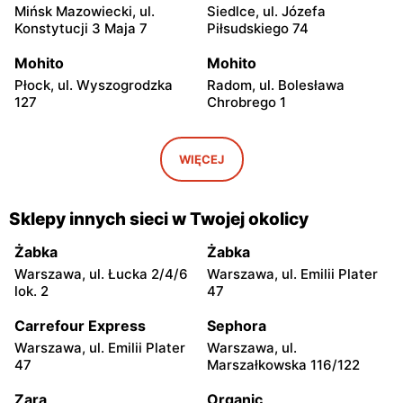
Mińsk Mazowiecki, ul.
Siedlce, ul. Józefa
Konstytucji 3 Maja 7
Piłsudskiego 74
Mohito
Mohito
Płock, ul. Wyszogrodzka
Radom, ul. Bolesława
127
Chrobrego 1
Mohito
Mohito
Radom al. Józefa
Ostrołęka, ul. Gen. Augusta
WIĘCEJ
Grzecznarowskiego 28
Emila Fieldorfa Nila 28
Mohito
Mohito
Sklepy innych sieci w Twojej okolicy
Łódź al. Marsz. Józefa
Łódź, ul. Jana Karskiego 5
Piłsudskiego 15/23
Żabka
Żabka
Warszawa, ul. Łucka 2/4/6
Warszawa, ul. Emilii Plater
Mohito
Mohito
lok. 2
47
Łódź, ul. Pabianicka 245
Łomża, ul. Zawadzka 38
Carrefour Express
Sephora
Mohito
Mohito
Warszawa, ul. Emilii Plater
Warszawa, ul.
Piotrków Trybunalski, ul.
Starachowice, ul. Ks.
47
Marszałkowska 116/122
Juliusza Słowackiego 123
Kardynała Stefana
Wyszyńskiego 14
Zara
Organic