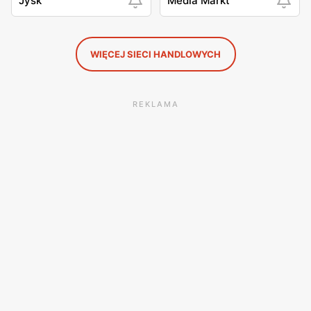
Jysk
Media Markt
WIĘCEJ SIECI HANDLOWYCH
REKLAMA