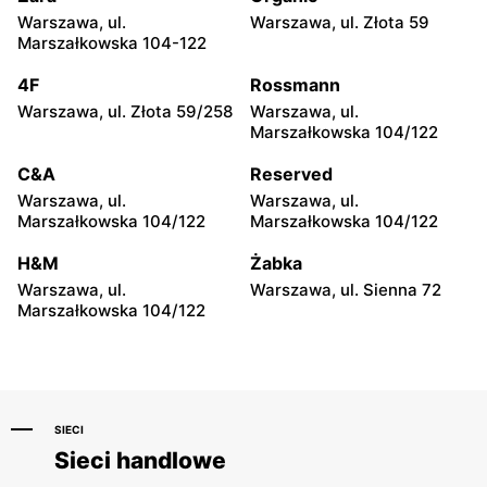
Warszawa, ul.
Warszawa, ul. Złota 59
Mohito
Mohito
Marszałkowska 104-122
Włocławek, ul. Jana
Bełchatów, ul. Bawełniana 7
Kilińskiego 3
4F
Rossmann
Warszawa, ul. Złota 59/258
Warszawa, ul.
Mohito
Mohito
Marszałkowska 104/122
Bełchatów, ul. Kolejowa 6
Lublin al. Spółdzielczości
Pracy 34
C&A
Reserved
Warszawa, ul.
Warszawa, ul.
Mohito
Mohito
Marszałkowska 104/122
Marszałkowska 104/122
Kielce, ul. Świętokrzyska
Lublin, ul. Lipowa 13
20
H&M
Żabka
Warszawa, ul.
Warszawa, ul. Sienna 72
Mohito
Mohito
Marszałkowska 104/122
Kielce, ul. Warszawska 26
Lublin al. Unii Lubelskiej 2
SIECI
Sieci handlowe