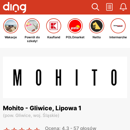
Wakacje
Powrót do
Kaufland
POLOmarket
Netto
Intermarche
szkoły!
Mohito - Gliwice, Lipowa 1
(
pow. Gliwice,
woj. Śląskie
)
Ocena: 4.3 - 57 głosów