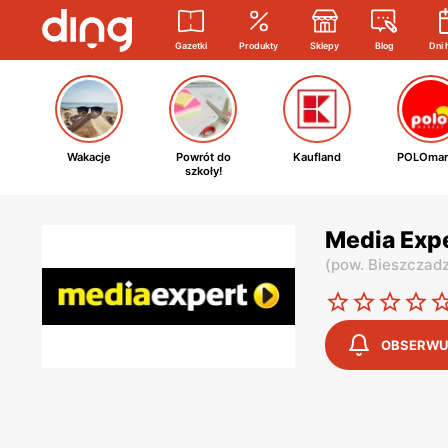
Gazetki
Produkty
Sklepy
Blog
Dni 
Wakacje
Powrót do
Kaufland
POLOmar
szkoły!
Media Expe
(
pow. Bieszczadz
OBSERWU