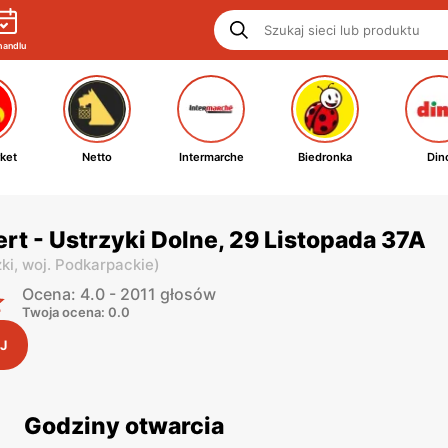
handlu
ket
Netto
Intermarche
Biedronka
Din
rt - Ustrzyki Dolne, 29 Listopada 37A
ki,
woj. Podkarpackie
)
Ocena: 4.0 - 2011 głosów
Twoja ocena: 0.0
J
Godziny otwarcia