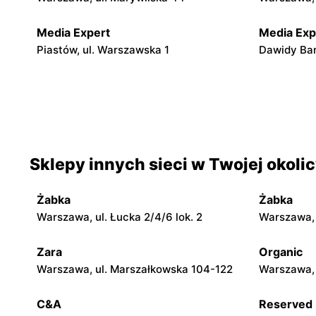
Media Expert
Media Exp
Piastów, ul. Warszawska 1
Dawidy Ban
Media Expert
Media Exp
Janki, ul. Mszczonowska 3
Ożarów Maz
Media Expert
Media Exp
Sklepy innych sieci w Twojej okoli
Parzniew, ul. Solidarności 1
Jabłonna, 
Żabka
Żabka
Media Expert
Media Exp
Warszawa, ul. Łucka 2/4/6 lok. 2
Warszawa, u
Wołomin, ul. Geodetów 2A
Otwock, ul
Zara
Organic
Media Expert
Media Exp
Warszawa, ul. Marszałkowska 104-122
Warszawa, 
Błonie, ul. Powstańców 12
Nowy Dwór 
Jerzego P
C&A
Reserved