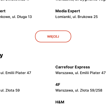
ert
Media Expert
kowe, ul. Długa 13
Łomianki, ul. Brukowa 25
ert
Media Expert
WIĘCEJ
owiecki, ul. Poznańska 151b
Marki al. Marsz. Józefa Piłsu
ert
Media Expert
cy
ul. Edukacyjna 2
Legionowo, ul. Marsz. Józefa
Piłsudskiego 31C
Carrefour Express
ert
Media Expert
l. Emilii Plater 47
Warszawa, ul. Emilii Plater 47
. Kupiecka 2
Otwock, ul. Płk. Ryszarda Kuk
4F
ert
Media Expert
ul. Złota 59
Warszawa, ul. Złota 59/258
Mazowiecki, ul. Gen.
Grodzisk Mazowiecki, ul. Jana
rzemysława Morawicza 4
H&M