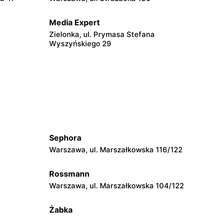
Media Expert
Zielonka, ul. Prymasa Stefana
Wyszyńskiego 29
Media Expert
dskiego 200
Piaseczno, ul. Puławska 46
Media Expert
Radzymin al. Jana Pawła II 23
Sephora
Media Expert
Warszawa, ul. Marszałkowska 116/122
lińskiego 1
Podkowa Leśna, ul. Gołębia 26
Rossmann
Media Expert
Warszawa, ul. Marszałkowska 104/122
 Matejki 9
Serock, ul. Warszawska 66a
Żabka