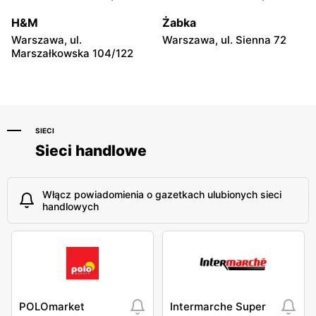
Morawicza 4
H&M
Żabka
Media Expert
Media Expert
Warszawa, ul.
Warszawa, ul. Sienna 72
Grodzisk Mazowiecki, ul.
Serock, ul. Warszawska
Marszałkowska 104/122
Jana Matejki 9
66a
SIECI
Sieci handlowe
Włącz powiadomienia o gazetkach ulubionych sieci
handlowych
POLOmarket
Intermarche Super