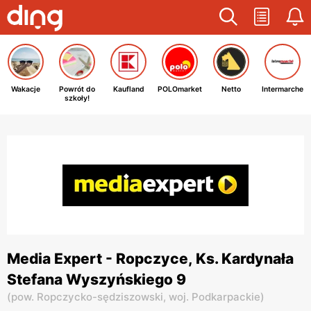
Wakacje
Powrót do
Kaufland
POLOmarket
Netto
Intermarche
szkoły!
Media Expert - Ropczyce, Ks. Kardynała
Stefana Wyszyńskiego 9
(
pow. Ropczycko-sędziszowski,
woj. Podkarpackie
)