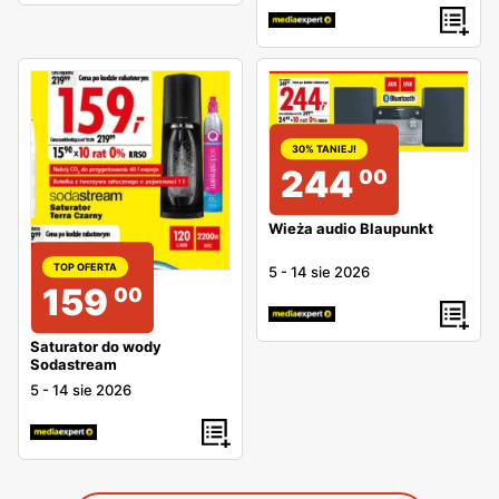
30% TANIEJ!
244
00
Wieża audio Blaupunkt
TOP OFERTA
5
-
14 sie 2026
159
00
Saturator do wody
Sodastream
5
-
14 sie 2026