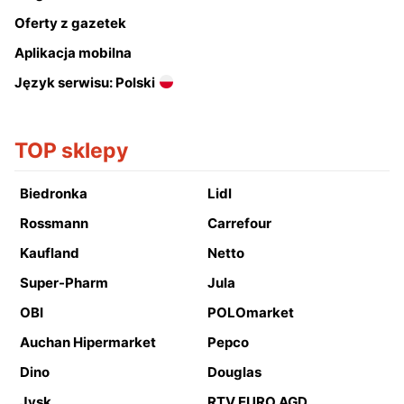
Oferty z gazetek
Aplikacja mobilna
Język serwisu: Polski
TOP sklepy
Biedronka
Lidl
Rossmann
Carrefour
Kaufland
Netto
Super-Pharm
Jula
OBI
POLOmarket
Auchan Hipermarket
Pepco
Dino
Douglas
Jysk
RTV EURO AGD