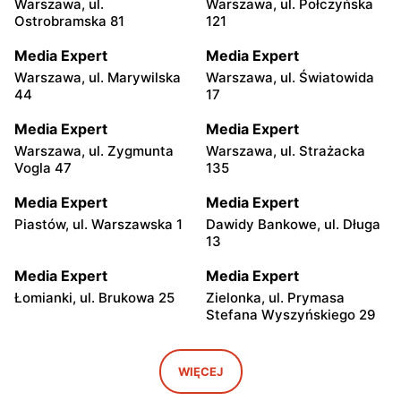
Warszawa, ul.
Warszawa, ul. Połczyńska
Ostrobramska 81
121
Media Expert
Media Expert
Warszawa, ul. Marywilska
Warszawa, ul. Światowida
44
17
Media Expert
Media Expert
Warszawa, ul. Zygmunta
Warszawa, ul. Strażacka
Vogla 47
135
Media Expert
Media Expert
Piastów, ul. Warszawska 1
Dawidy Bankowe, ul. Długa
13
Media Expert
Media Expert
Łomianki, ul. Brukowa 25
Zielonka, ul. Prymasa
Stefana Wyszyńskiego 29
Media Expert
Media Expert
Janki, ul. Mszczonowska 3
Ożarów Mazowiecki, ul.
WIĘCEJ
Poznańska 151b