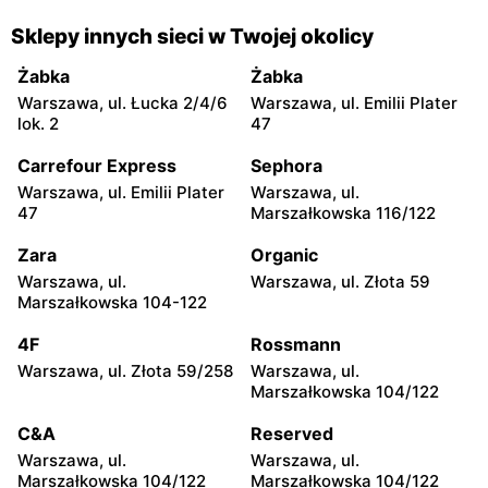
Media Expert
Media Expert
Sklepy innych sieci w Twojej okolicy
Marki al. Marsz. Józefa
Piaseczno, ul. Puławska 46
Piłsudskiego 200
Żabka
Żabka
Warszawa, ul. Łucka 2/4/6
Warszawa, ul. Emilii Plater
Media Expert
Media Expert
lok. 2
47
Parzniew, ul. Solidarności 1
Jabłonna, ul. Edukacyjna 2
Carrefour Express
Sephora
Media Expert
Media Expert
Warszawa, ul. Emilii Plater
Warszawa, ul.
Legionowo, ul. Marsz.
Radzymin al. Jana Pawła II
47
Marszałkowska 116/122
Józefa Piłsudskiego 31C
23
Zara
Organic
Media Expert
Media Expert
Warszawa, ul.
Warszawa, ul. Złota 59
Wołomin, ul. Geodetów 2A
Otwock, ul. Kupiecka 2
Marszałkowska 104-122
Media Expert
Media Expert
4F
Rossmann
Otwock, ul. Płk. Ryszarda
Podkowa Leśna, ul. Gołębia
Warszawa, ul. Złota 59/258
Warszawa, ul.
Kuklińskiego 1
26
Marszałkowska 104/122
Media Expert
Media Expert
C&A
Reserved
Błonie, ul. Powstańców 12
Nowy Dwór Mazowiecki, ul.
Warszawa, ul.
Warszawa, ul.
Gen. Jerzego Przemysława
Marszałkowska 104/122
Marszałkowska 104/122