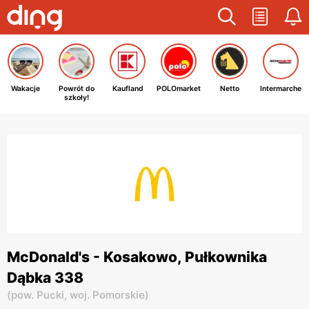
Wakacje
Powrót do
Kaufland
POLOmarket
Netto
Intermarche
szkoły!
McDonald's - Kosakowo, Pułkownika
Dąbka 338
(
pow. Pucki,
woj. Pomorskie
)