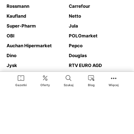
Rossmann
Carrefour
Kaufland
Netto
Super-Pharm
Jula
OBI
POLOmarket
Auchan Hipermarket
Pepco
Dino
Douglas
Jysk
RTV EURO AGD
Action
Media Expert
Deichmann
Media Markt
Gazetki
Oferty
Szukaj
Blog
Więcej
Ding.pl to serwis internetowy prezentujący
gazetki promocyjne
oraz
katalogi
sklepów i dużych sieci handlowych. Dzięki
geolokalizacji otrzymasz przede wszystkim oferty sklepów, z
Twojego bliskiego otoczenia. Dodatkowo na stronie znajdziesz
adresy sklepów, więc w trakcie podróży bez problemu trafisz do
ulubionego sklepu.