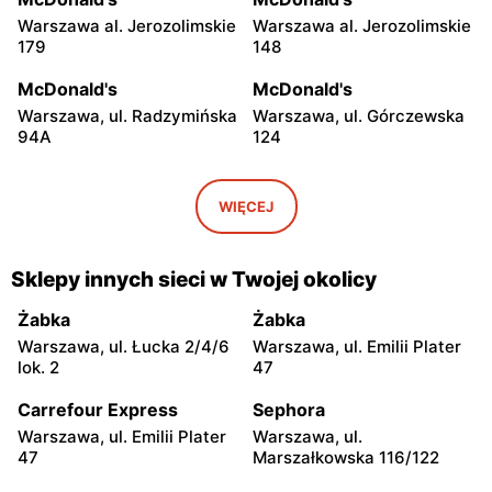
Warszawa al. Jerozolimskie
Warszawa al. Jerozolimskie
179
148
McDonald's
McDonald's
Warszawa, ul. Radzymińska
Warszawa, ul. Górczewska
94A
124
McDonald's
McDonald's
Warszawa, ul. Grochowska
Warszawa, ul. Łopuszańska
WIĘCEJ
207
2
McDonald's
McDonald's
Sklepy innych sieci w Twojej okolicy
Warszawa, ul. Wołoska 12
Warszawa, ul. Powsińska 31
Żabka
Żabka
McDonald's
McDonald's
Warszawa, ul. Łucka 2/4/6
Warszawa, ul. Emilii Plater
Warszawa, ul. Komitetu
Warszawa, ul. Połczyńska
lok. 2
47
Obrony Robotników 65
28
Carrefour Express
Sephora
McDonald's
McDonald's
Warszawa, ul. Emilii Plater
Warszawa, ul.
Warszawa, ul. Wrocławska
Warszawa, ul. Wincentego
47
Marszałkowska 116/122
23 B
Rzymowskiego 18