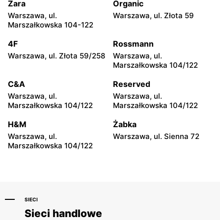
Zara
Organic
McDonald's
McDonald's
Warszawa, ul.
Warszawa, ul. Złota 59
Warszawa, ul. Żwirki i
Warszawa, ul.
Marszałkowska 104-122
Wigury 1
Ostrobramska 75C
4F
Rossmann
McDonald's
McDonald's
Warszawa, ul. Złota 59/258
Warszawa, ul.
Warszawa, ul.
Warszawa, ul. Górczewska
Marszałkowska 104/122
Ostrobramska 71
249
C&A
Reserved
McDonald's
McDonald's
Warszawa, ul.
Warszawa, ul.
Warszawa, ul. Jubilerska
Warszawa, ul. Radzymińska
Marszałkowska 104/122
Marszałkowska 104/122
1/3
249
H&M
Żabka
McDonald's
McDonald's
Warszawa, ul.
Warszawa, ul. Sienna 72
Warszawa, ul. Josepha
Warszawa, ul. Modlińska 29
Marszałkowska 104/122
Conrada 29 B
SIECI
Sieci handlowe