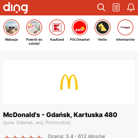
Wakacje
Powrót do
Kaufland
POLOmarket
Netto
Intermarche
szkoły!
McDonald's - Gdańsk, Kartuska 480
(
pow. Gdańsk,
woj. Pomorskie
)
Ocena: 3.4 - 612 głosów