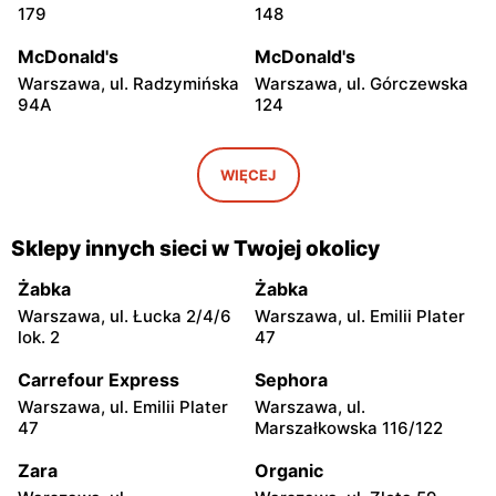
179
148
McDonald's
McDonald's
Warszawa, ul. Radzymińska
Warszawa, ul. Górczewska
94A
124
McDonald's
McDonald's
Warszawa, ul. Grochowska
Warszawa, ul. Łopuszańska
WIĘCEJ
207
2
McDonald's
McDonald's
Sklepy innych sieci w Twojej okolicy
Warszawa, ul. Wołoska 12
Warszawa, ul. Powsińska 31
Żabka
Żabka
McDonald's
McDonald's
Warszawa, ul. Łucka 2/4/6
Warszawa, ul. Emilii Plater
Warszawa, ul. Komitetu
Warszawa, ul. Połczyńska
lok. 2
47
Obrony Robotników 65
28
Carrefour Express
Sephora
McDonald's
McDonald's
Warszawa, ul. Emilii Plater
Warszawa, ul.
Warszawa, ul. Wrocławska
Warszawa, ul. Wincentego
47
Marszałkowska 116/122
23 B
Rzymowskiego 18
Zara
Organic
McDonald's
McDonald's