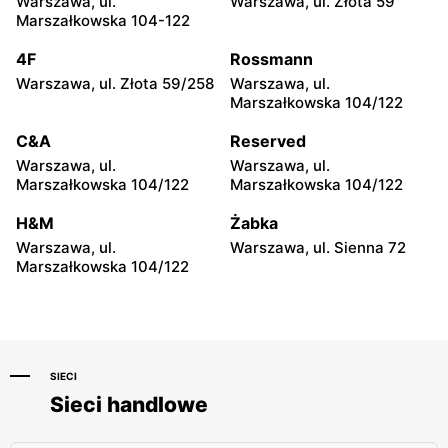
Warszawa, ul.
Warszawa, ul. Złota 59
Warszawa, ul. Żwirki i
Warszawa, ul.
Marszałkowska 104-122
Wigury 1
Ostrobramska 75C
4F
Rossmann
McDonald's
McDonald's
Warszawa, ul. Złota 59/258
Warszawa, ul.
Warszawa, ul.
Warszawa, ul. Górczewska
Marszałkowska 104/122
Ostrobramska 71
249
C&A
Reserved
McDonald's
McDonald's
Warszawa, ul.
Warszawa, ul.
Warszawa, ul. Jubilerska
Warszawa, ul. Radzymińska
Marszałkowska 104/122
Marszałkowska 104/122
1/3
249
H&M
Żabka
McDonald's
McDonald's
Warszawa, ul.
Warszawa, ul. Sienna 72
Warszawa, ul. Josepha
Warszawa, ul. Modlińska 29
Marszałkowska 104/122
Conrada 29 B
SIECI
Sieci handlowe