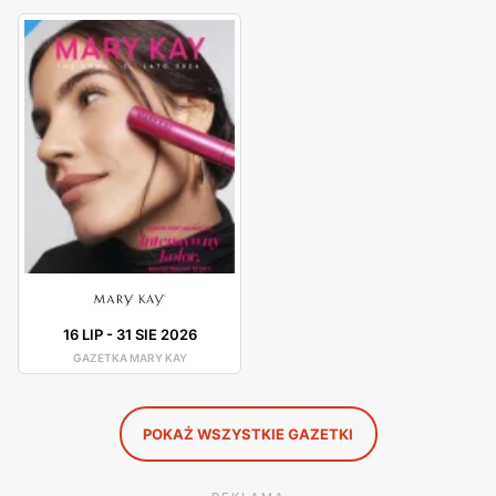
sprzedaży zestawy prezentowe. Mary Kay to nie tylko
kosmetyki – konsultantki mogą nam również zaoferować
osobistą konsultację na temat pielęgnacji czy makijażu.
Na naszą prośbę będą naszym wsparciem ślubnym,
dostarczą prezenty oraz wiele więcej.
Mary Kay – promocje
Ofertę Mary Kay poznamy z katalogów promocyjnych
oraz ze strony internetowej. Firma oferuje niezwykłe
rabaty na produkty z gazetki. Konsultantki doradzą nam
co kupić w niskich cenach dopasowanego do naszych
16 LIP
-
31 SIE 2026
potrzeb.
GAZETKA MARY KAY
POKAŻ WSZYSTKIE GAZETKI