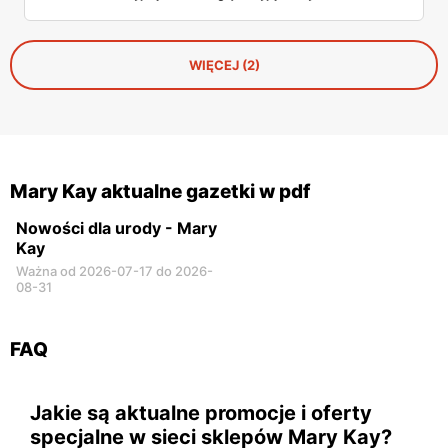
noszenia. Za jedyne 64 zł, każda kobieta może cieszyć się
perfekcyjnym rumieńcem, który utrzyma się przez cały
dzień.
WIĘCEJ (2)
Mary Kay aktualne gazetki w pdf
Nowości dla urody - Mary
Kay
Ważna od 2026-07-17 do 2026-
08-31
FAQ
Jakie są aktualne promocje i oferty
specjalne w sieci sklepów Mary Kay?