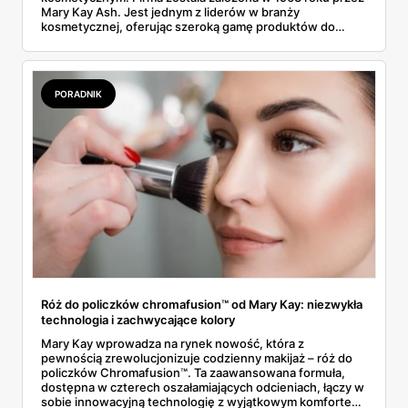
Mary Kay Ash. Jest jednym z liderów w branży
kosmetycznej, oferując szeroką gamę produktów do
pielęgnacji skóry, makijażu oraz perfum. Dzięki połączeniu
nauki z naturą, kosmetyki Mary Kay zapewniają widoczne
rezultaty i spełniają oczekiwania nawet najbardziej
wymagających użytkowniczek.
PORADNIK
Róż do policzków chromafusion™ od Mary Kay: niezwykła
technologia i zachwycające kolory
Mary Kay wprowadza na rynek nowość, która z
pewnością zrewolucjonizuje codzienny makijaż – róż do
policzków Chromafusion™. Ta zaawansowana formuła,
dostępna w czterech oszałamiających odcieniach, łączy w
sobie innowacyjną technologię z wyjątkowym komfortem