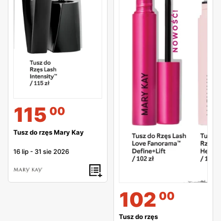
115
00
Tusz do rzęs Mary Kay
16 lip
-
31 sie 2026
102
00
Tusz do rzęs