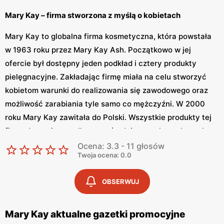
Mary Kay – firma stworzona z myślą o kobietach
Mary Kay to globalna firma kosmetyczna, która powstała
w 1963 roku przez Mary Kay Ash. Początkowo w jej
ofercie był dostępny jeden podkład i cztery produkty
pielęgnacyjne. Zakładając firmę miała na celu stworzyć
kobietom warunki do realizowania się zawodowego oraz
możliwość zarabiania tyle samo co mężczyźni. W 2000
roku Mary Kay zawitała do Polski. Wszystkie produkty tej
firmy dostaniemy tylko za pośrednictwem konsultantek,
które dostarczą nam produkty do domu lub biura.
Ocena: 3.3 - 11 głosów
Twoja ocena: 0.0
Mary Kay – wspaniałe produkty kosmetyczne
OBSERWUJ
Mary Kay to miejsce, w którym dostaniemy niezwykłe
kosmetyki. W ofercie firmy znajdziemy zarówno produkty
do pielęgnacji jak i makijażu. Marka oferuje również w
Mary Kay aktualne gazetki promocyjne