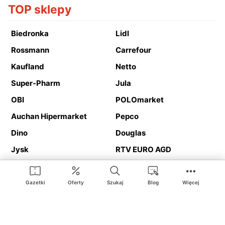
TOP sklepy
Biedronka
Lidl
Rossmann
Carrefour
Kaufland
Netto
Super-Pharm
Jula
OBI
POLOmarket
Auchan Hipermarket
Pepco
Dino
Douglas
Jysk
RTV EURO AGD
Action
Media Expert
Deichmann
Media Markt
Gazetki
Oferty
Szukaj
Blog
Więcej
Ding.pl to serwis internetowy prezentujący
gazetki promocyjne
oraz
katalogi
sklepów i dużych sieci handlowych. Dzięki