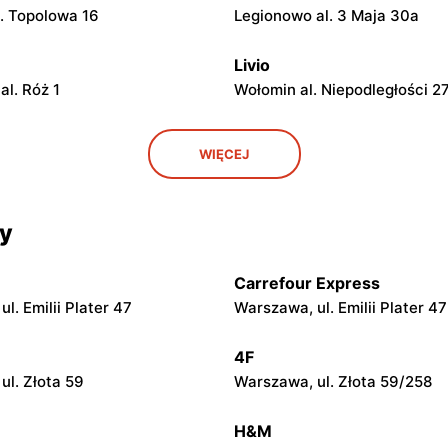
l. Topolowa 16
Legionowo al. 3 Maja 30a
Livio
al. Róż 1
Wołomin al. Niepodległości 2
Livio
WIĘCEJ
. Wawerska 10
Wołomin, ul. Szosa Jadowska
Livio
cy
l. Ks. Bp. Władysława Miziołka
Otwock, ul. Stefana Żeromsk
Carrefour Express
Livio
l. Emilii Plater 47
Warszawa, ul. Emilii Plater 47
l. Mazowiecka 91
Celestynów, ul. Dąbrówka M
48A
4F
ul. Złota 59
Warszawa, ul. Złota 59/258
Livio
ria, ul. Wincentów 9A
Sułkowice, ul. Sułkowice 23
H&M