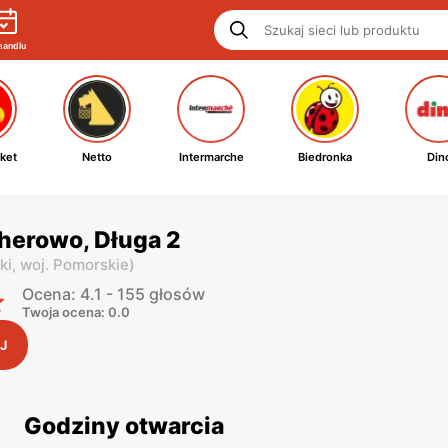
handlu
ket
Netto
Intermarche
Biedronka
Din
jherowo, Długa 2
ki,
woj. Pomorskie
)
Ocena: 4.1 - 155 głosów
Twoja ocena: 0.0
J
Godziny otwarcia