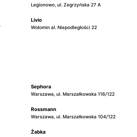
Legionowo, ul. Zegrzyńska 27 A
Livio
7
Wołomin al. Niepodległości 22
Livio
 14B
Otwock, ul. Stefana Batorego 34
Livio
iego 121
Jabłonna, ul. Jabłonna 10
Sephora
Livio
Warszawa, ul. Marszałkowska 116/122
azowiecka
Glinianka, ul. Napoleońska 50
Rossmann
Warszawa, ul. Marszałkowska 104/122
Livio
Góra Kalwaria, ul. Podgóra 29
Żabka