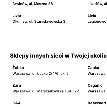
Brwinów, ul. Moszna 38
Józefów, u
Livio
Livio
Okuniew, ul. Stanisławowska 3
Legionowo 
Livio
Livio
Otwock, ul. Warszawska 11/13
Otwock, ul
Livio
Livio
Sklepy innych sieci w Twojej okoli
Otwock, ul. Stefana Batorego 4
Karczew, u
1
Żabka
Żabka
Livio
Livio
Warszawa, ul. Łucka 2/4/6 lok. 2
Warszawa, u
Karczew, ul. Rynek Zygmunta Starego 2
Dobczyn, u
Zara
Organic
Warszawa, ul. Marszałkowska 104-122
Warszawa, 
Livio
Livio
Małopole, ul. Wincentego Witosa 3
Góra Kalwa
C&A
Reserved