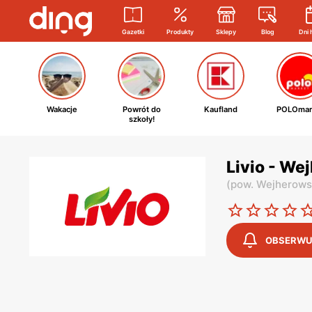
Gazetki
Produkty
Sklepy
Blog
Dni 
Wakacje
Powrót do
Kaufland
POLOmar
szkoły!
Livio - We
(
pow. Wejherows
OBSERWU