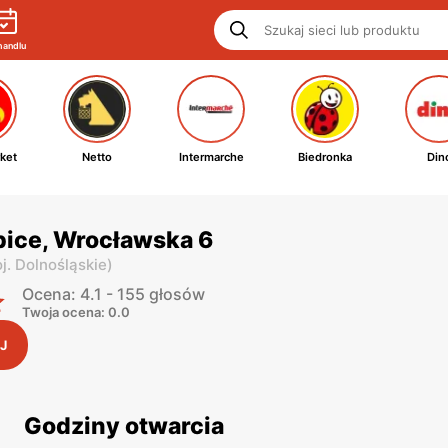
handlu
ket
Netto
Intermarche
Biedronka
Din
ępice, Wrocławska 6
j. Dolnośląskie
)
Ocena: 4.1 - 155 głosów
Twoja ocena: 0.0
J
Godziny otwarcia