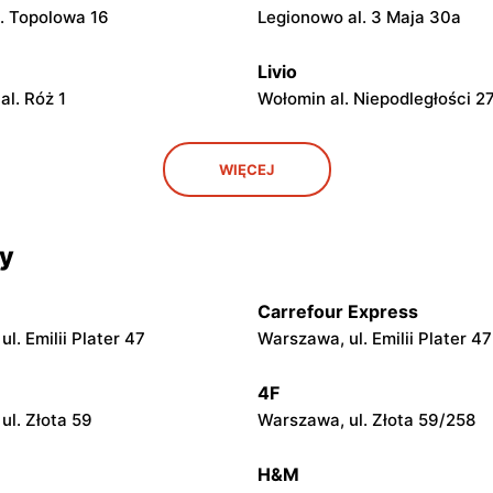
l. Topolowa 16
Legionowo al. 3 Maja 30a
Livio
al. Róż 1
Wołomin al. Niepodległości 2
Livio
WIĘCEJ
. Wawerska 10
Wołomin, ul. Szosa Jadowska
Livio
cy
l. Ks. Bp. Władysława Miziołka
Otwock, ul. Stefana Żeromsk
Carrefour Express
Livio
l. Emilii Plater 47
Warszawa, ul. Emilii Plater 47
l. Mazowiecka 91
Celestynów, ul. Dąbrówka M
48A
4F
ul. Złota 59
Warszawa, ul. Złota 59/258
Livio
ria, ul. Wincentów 9A
Sułkowice, ul. Sułkowice 23
H&M