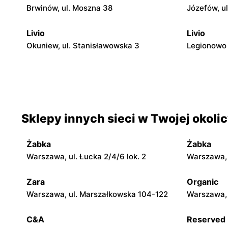
Brwinów, ul. Moszna 38
Józefów, u
Livio
Livio
Okuniew, ul. Stanisławowska 3
Legionowo 
Livio
Livio
Otwock, ul. Warszawska 11/13
Otwock, ul
Livio
Livio
Sklepy innych sieci w Twojej okoli
Otwock, ul. Stefana Batorego 4
Karczew, u
1
Żabka
Żabka
Livio
Livio
Warszawa, ul. Łucka 2/4/6 lok. 2
Warszawa, u
Karczew, ul. Rynek Zygmunta Starego 2
Dobczyn, u
Zara
Organic
Warszawa, ul. Marszałkowska 104-122
Warszawa, 
Livio
Livio
Małopole, ul. Wincentego Witosa 3
Góra Kalwa
C&A
Reserved