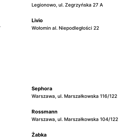
Legionowo, ul. Zegrzyńska 27 A
Livio
7
Wołomin al. Niepodległości 22
Livio
 14B
Otwock, ul. Stefana Batorego 34
Livio
iego 121
Jabłonna, ul. Jabłonna 10
Sephora
Livio
Warszawa, ul. Marszałkowska 116/122
azowiecka
Glinianka, ul. Napoleońska 50
Rossmann
Warszawa, ul. Marszałkowska 104/122
Livio
Góra Kalwaria, ul. Podgóra 29
Żabka