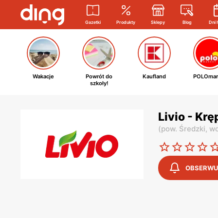
Gazetki
Produkty
Sklepy
Blog
Dni 
Wakacje
Powrót do
Kaufland
POLOmar
szkoły!
Livio - Kr
(
pow. Średzki,
wo
OBSERWU