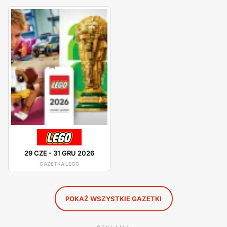
bajek. Lego posiada również własne serię klocków jak
Classic lub City. Zapaleni miłośnicy marki z chęcią
sięgają po klocki z kategorii Architecture, z których
możemy zbudować rzeczywiste popularne budynki
architektoniczne.
Lego - promocje
Lego posiada półroczny katalog, w którym znajdziemy
przekrój klocków dla młodych oraz starszych koneserów.
Produkty tej marki możemy dostać w wielkich
przecenach zarówno w firmowych sklepach jak również
29 CZE
-
31 GRU 2026
w różnych sieciach handlowych jak Biedronka czy Tesco.
GAZETKA LEGO
Promocje na klocki Lego w okresach świątecznych
potrafią sięgać aż ponad 80%!
POKAŻ WSZYSTKIE GAZETKI