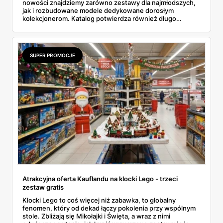
nowości znajdziemy zarówno zestawy dla najmłodszych,
jak i rozbudowane modele dedykowane dorosłym
kolekcjonerom. Katalog potwierdza również długo
wyczekiwaną współpracę z franczyzą Pokémon oraz
powrót kultowych serii. Półroczna oferta pokazuje, że
firma stawia na różnorodność – od prostych zestawów
DUPLO po skomplikowane konstrukcje z serii Technic i
SUPER PROMOCJE
Icons.
Atrakcyjna oferta Kauflandu na klocki Lego - trzeci
zestaw gratis
Klocki Lego to coś więcej niż zabawka, to globalny
fenomen, który od dekad łączy pokolenia przy wspólnym
stole. Zbliżają się Mikołajki i Święta, a wraz z nimi