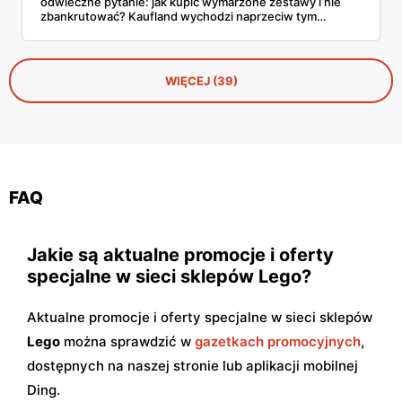
odwieczne pytanie: jak kupić wymarzone zestawy i nie
zbankrutować? Kaufland wychodzi naprzeciw tym
dylematom z ofertą, która brzmi prawie zbyt dobrze, by
była prawdziwa – trzeci produkt dostajesz kompletnie za
darmo!
WIĘCEJ (39)
FAQ
Jakie są aktualne promocje i oferty
specjalne w sieci sklepów Lego?
Aktualne promocje i oferty specjalne w sieci sklepów
Lego
można sprawdzić w
gazetkach promocyjnych
,
dostępnych na naszej stronie lub aplikacji mobilnej
Ding.