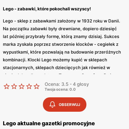
Lego - zabawki, które pokochali wszyscy!
Lego - sklep z zabawkami założony w 1932 roku w Danii.
Na początku zabawki były drewniane, dopiero dziesięć
lat później przybrały formę, którą znamy dzisiaj. Sukces
marka zyskała poprzez stworzenie klocków - cegiełek z
wypustkami, które pozwalają na budowanie przeróżnych
kombinacji. Klocki Lego możemy kupić w sklepach
stacjonarnych, sklepach dziecięcych jak również w
sieciach handlowych typu Tesco czy Carrefour. Dużo
ofertę możemy również znaleźć w sklepie internetowym.
Ocena: 3.5 - 4 głosy
Twoja ocena: 0.0
Lego - beztroska zabawa dla każdego
OBSERWUJ
Klocki Lego są podzielone na ponad 30 różnych kategorii.
W ofercie marki znajdziemy od groma zabawek
tematycznych, nawiązujących do popularnych filmów i
Lego aktualne gazetki promocyjne