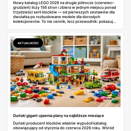
Nowy katalog LEGO 2026 na drugie półrocze (czerwiec–
grudzień) liczy 156 stron i zbiera w jednym miejscu ponad
trzydzieści serii klocków — od pierwszych zestawów dla
dwulatka po rozbudowane modele dla dorosłych
kolekcjonerów. To nie cennik, lecz przewodnik: pokazuje,
co trafi na półki aż do świąt, które premiery są największe i
jakie rocznice świętuje w tym roku marka. Skąd wziąć
katalog za darmo, co kryje się w środku strona po stronie i
na co warto zapolować? Oto przewodnik po całej
AKTUALNOŚCI
zawartości.
Duński gigant ujawnia plany na najbliższe miesiące
Duński producent klocków właśnie wypuścił katalog
obowiązujący od stycznia do czerwca 2026 roku. Wśród