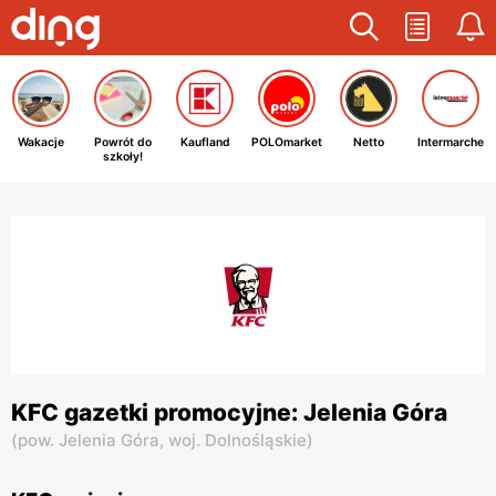
Wakacje
Powrót do
Kaufland
POLOmarket
Netto
Intermarche
szkoły!
KFC gazetki promocyjne: Jelenia Góra
(
pow. Jelenia Góra,
woj. Dolnośląskie
)