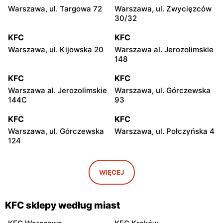
Warszawa, ul. Targowa 72
Warszawa, ul. Zwycięzców
30/32
KFC
KFC
Warszawa, ul. Kijowska 20
Warszawa al. Jerozolimskie
148
KFC
KFC
Warszawa al. Jerozolimskie
Warszawa, ul. Górczewska
144C
93
KFC
KFC
Warszawa, ul. Górczewska
Warszawa, ul. Połczyńska 4
124
KFC
KFC
Warszawa, ul. Wołoska 12
Warszawa al. Jerozolimskie
WIĘCEJ
184
KFC
KFC
KFC sklepy według miast
Warszawa, ul. Powstańców
Warszawa, ul. Powsińska
Śląskich 126
25