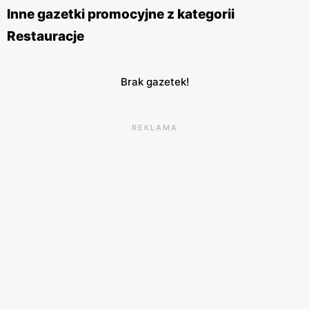
centrach handlowych, jak i w samodzielnych lokalizacjach.
Inne gazetki promocyjne z kategorii
Sieć ta stawia na wysoką jakość obsługi oraz komfort
Restauracje
klientów, co sprawia, że posiłek w
KFC
jest zawsze
przyjemnym doświadczeniem.
KFC
angażuje się również w
działania prospołeczne, wspierając różnorodne inicjatywy i
Brak gazetek!
programy charytatywne. Dzięki temu marka buduje
pozytywny wizerunek i zdobywa coraz większe grono
REKLAMA
lojalnych klientów.