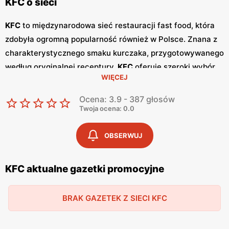
KFC o sieci
KFC
to międzynarodowa sieć restauracji fast food, która
zdobyła ogromną popularność również w Polsce. Znana z
charakterystycznego smaku kurczaka, przygotowywanego
według oryginalnej receptury,
KFC
oferuje szeroki wybór
WIĘCEJ
dań, które zaspokajają gusta nawet najbardziej
wymagających klientów. Restauracje
KFC
to doskonałe
Ocena: 3.9 - 387 głosów
miejsce na szybki posiłek w przyjaznej atmosferze. W
KFC
Twoja ocena: 0.0
regularnie pojawiają się różnorodne
promocje
oraz
specjalne oferty, które pozwalają na spróbowanie
OBSERWUJ
ulubionych dań w jeszcze bardziej atrakcyjnych cenach.
Sieć wydaje również
gazetki promocyjne
, które informują
KFC aktualne gazetki promocyjne
o najnowszych ofertach i nowościach w menu. Dzięki temu
klienci mogą na bieżąco śledzić dostępne promocje i
BRAK GAZETEK Z SIECI KFC
korzystać z wyjątkowych okazji. Restauracje
KFC
znajdują
się w wielu miastach Polski, zarówno w większych