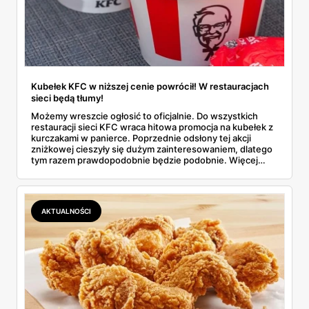
Kubełek KFC w niższej cenie powrócił! W restauracjach
sieci będą tłumy!
Możemy wreszcie ogłosić to oficjalnie. Do wszystkich
restauracji sieci KFC wraca hitowa promocja na kubełek z
kurczakami w panierce. Poprzednie odsłony tej akcji
zniżkowej cieszyły się dużym zainteresowaniem, dlatego
tym razem prawdopodobnie będzie podobnie. Więcej
szczegółów na temat tej oferty promocyjnej znajdziesz w
naszym artykule.
AKTUALNOŚCI