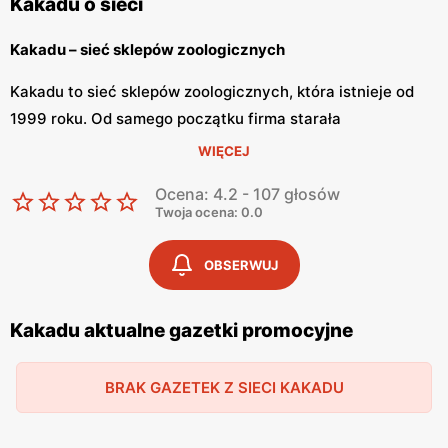
Kakadu o sieci
Kakadu – sieć sklepów zoologicznych
Kakadu to sieć sklepów zoologicznych, która istnieje od
1999 roku. Od samego początku firma starała
się stworzyć sieć sklepów zoologicznych w całej Polsce.
WIĘCEJ
Oprócz sklepów lokalnych Kakadu posiada
Ocena: 4.2 - 107 głosów
sklep internetowy. Marka zyskała zaufanie klientów, którzy
Twoja ocena: 0.0
przyznali sieci tytuł „Dobrej Marki”.
OBSERWUJ
Kakadu – wszystko dla zwierząt
Kakadu ma bogatą ofertę artykułów dla zwierząt. W
Kakadu aktualne gazetki promocyjne
sklepie znajdziemy wysokiej jakości karmy dla
psów, kotów i innych zwierząt, których nie znajdziemy w
BRAK GAZETEK Z SIECI KAKADU
innych dyskontach. Dodatkowo na
sklepowych półkach znajdziemy przysmaki i akcesoria dla
każdego zwierzaka. Kakadu w ofercie