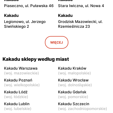
Piaseczno, ul. Puławska 46
Stara Iwiczna, ul. Nowa 4
Kakadu
Kakadu
Legionowo, ul. Jerzego
Grodzisk Mazowiecki, ul.
Siwińskiego 2
Rzemieślnicza 23
Kakadu
Kakadu
Pułtusk, ul. Nowy Rynek 2B
Garwolin, ul. Trakt Lwowski
WIĘCEJ
41
Kakadu
Kakadu
Kakadu sklepy według miast
Siedlce, ul. Łukowska 109
Radom, ul. Wandy
Malczewskiej 3
Kakadu Warszawa
Kakadu Kraków
(
woj. mazowieckie
)
(
woj. małopolskie
)
Kakadu
Kakadu
Kakadu Poznań
Kakadu Wrocław
Radom al. Wojska Polskiego
Puławy, ul. Dęblińska 18
(
woj. wielkopolskie
)
(
woj. dolnośląskie
)
10
Kakadu Łódź
Kakadu Gdańsk
(
woj. łódzkie
)
(
woj. pomorskie
)
Kakadu
Kakadu
Kakadu Lublin
Kakadu Szczecin
Kutno, ul. Żwirki i Wigury 2
Łódź, ul. Stanisława
(
woj. lubelskie
)
(
woj. zachodniopomorskie
)
Przybyszewskiego 323