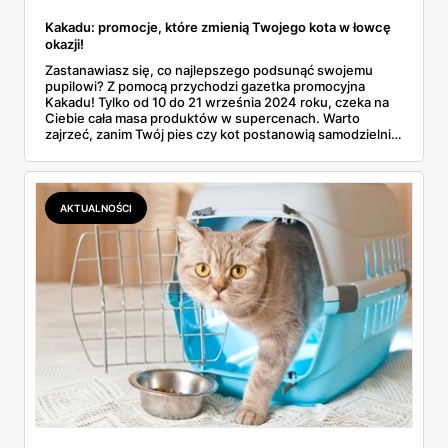
Kakadu: promocje, które zmienią Twojego kota w łowcę
okazji!
Zastanawiasz się, co najlepszego podsunąć swojemu
pupilowi? Z pomocą przychodzi gazetka promocyjna
Kakadu! Tylko od 10 do 21 września 2024 roku, czeka na
Ciebie cała masa produktów w supercenach. Warto
zajrzeć, zanim Twój pies czy kot postanowią samodzielnie
„wybrać” coś z lodówki! W tej edycji Kakadu stawia na
różnorodność, a ceny obniżają się szybciej niż sierść z
wylinką.
AKTUALNOŚCI