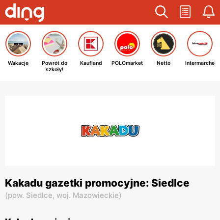
Wakacje
Powrót do
Kaufland
POLOmarket
Netto
Intermarche
szkoły!
Kakadu gazetki promocyjne: Siedlce
(
pow. Siedlce,
woj. Mazowieckie
)