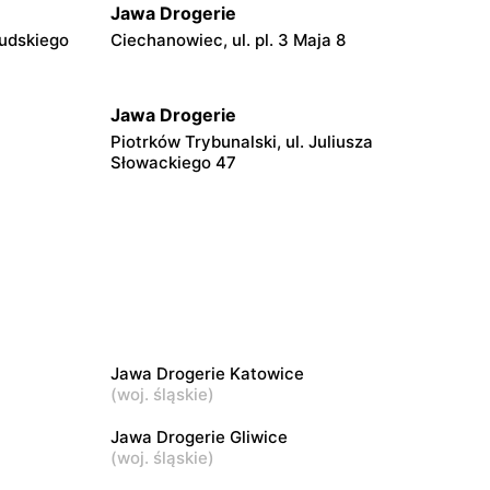
Jawa Drogerie
sudskiego
Ciechanowiec, ul. pl. 3 Maja 8
Jawa Drogerie
Piotrków Trybunalski, ul. Juliusza
Słowackiego 47
Jawa Drogerie
Lipno, ul. 3 Maja 8
Jawa Drogerie
4
Bełchatów, ul. Gen. Czyżewskiego 1
Jawa Drogerie Katowice
Jawa Drogerie
(
woj. śląskie
)
ynek 11
Pisz, ul. Fryderyka Adama
Czerniewskiego 16
Jawa Drogerie Gliwice
(
woj. śląskie
)
Jawa Drogerie