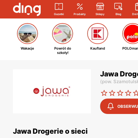
Gazetki
Produkty
Sklepy
Blog
Dni 
Wakacje
Powrót do
Kaufland
POLOmar
szkoły!
Jawa Droge
(
pow. Szamotuls
OBSERWU
Jawa Drogerie o sieci