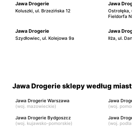
Jawa Drogerie
Jawa Drog
Koluszki, ul. Brzezińska 12
Ostrołęka, 
Fieldorfa N
Jawa Drogerie
Jawa Drog
Szydłowiec, ul. Kolejowa 9a
Iłża, ul. D
Jawa Drogerie
Jawa Drog
Nidzica, ul. Ludwika Osińskiego 2
Lidzbark, 
Jawa Drogerie
Jawa Drog
Jawa Drogerie sklepy według miast
Rypin, ul. Warszawska 15
Kłodawa, u
Jawa Drogerie Warszawa
Jawa Drog
Jawa Drogerie
Jawa Drog
(
woj. mazowieckie
)
(
woj. pomo
Bełchatów, ul. osiedle Dolnośląskie
Lublin, ul. 
340A
Jawa Drogerie Bydgoszcz
Jawa Droge
(
woj. kujawsko-pomorskie
)
(
woj. podla
Jawa Drogerie
Jawa Drog