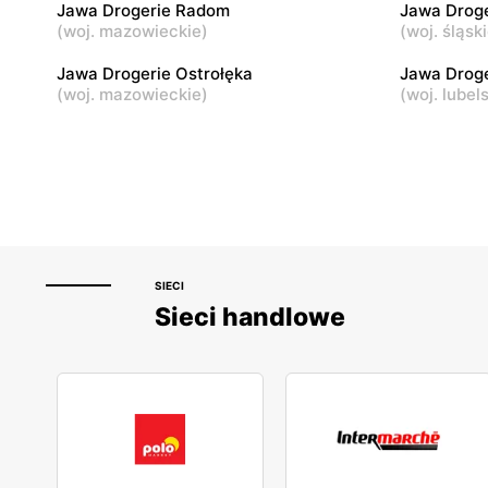
Jawa Drogerie Radom
Jawa Droge
Lubawa, ul. Wyzwolenia 3B
Aleksandró
(
woj. mazowieckie
)
(
woj. śląsk
Narutowicz
Jawa Drogerie Ostrołęka
Jawa Droge
(
woj. mazowieckie
)
(
woj. lubel
SIECI
Sieci handlowe