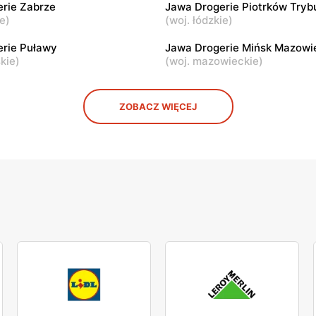
rie Zabrze
Jawa Drogerie Piotrków Tryb
w Kujawski, ul. Gabriela
Piotrków Kujawski, ul. Pozna
ie
)
(
woj. łódzkie
)
a 8
rie Puławy
Jawa Drogerie Mińsk Mazowi
skie
)
(
woj. mazowieckie
)
ZOBACZ WIĘCEJ