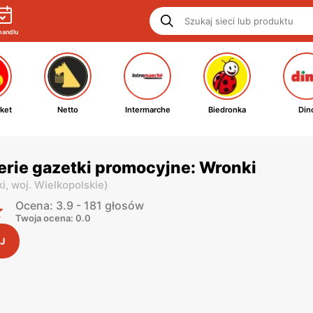
handlu
ket
Netto
Intermarche
Biedronka
Din
rie gazetki promocyjne: Wronki
ki,
woj. Wielkopolskie
)
Ocena: 3.9 - 181 głosów
Twoja ocena: 0.0
J