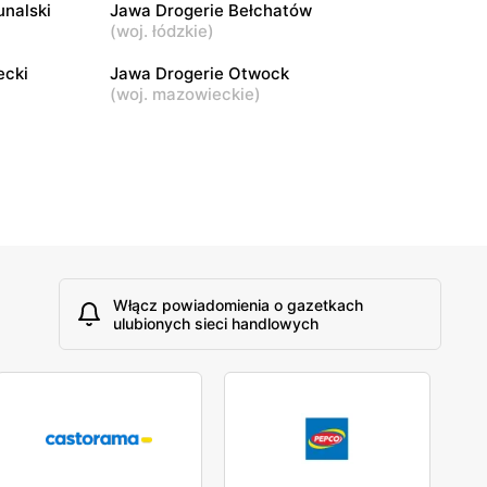
unalski
Jawa Drogerie Bełchatów
ńska 17
Białystok, ul. Zachodnia 2/A2/1
(
woj. łódzkie
)
ecki
Jawa Drogerie Otwock
(
woj. mazowieckie
)
Włącz powiadomienia o gazetkach
ulubionych sieci handlowych