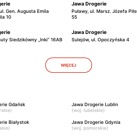
erie
Jawa Drogerie
ul. Gen. Augusta Emila
Puławy, ul. Marsz. Józefa Pił
ila 10
55
erie
Jawa Drogerie
anuty Siedzikówny „Inki” 16AB
Sulejów, ul. Opoczyńska 4
erie
Jawa Drogerie
WIĘCEJ
ul. Nowy Rynek 20
Lipno, ul. Włocławska 56
erie
Jawa Drogerie
l. Warszawska 31
Kolno, ul. Wojska Polskiego 4
erie Gdańsk
Jawa Drogerie Lublin
erie
Jawa Drogerie
rskie
)
(
woj. lubelskie
)
Jutrzenki 5
Nowe Miasto Lubawskie, ul. R
rie Białystok
Jawa Drogerie Gdynia
skie
)
(
woj. pomorskie
)
erie
Jawa Drogerie