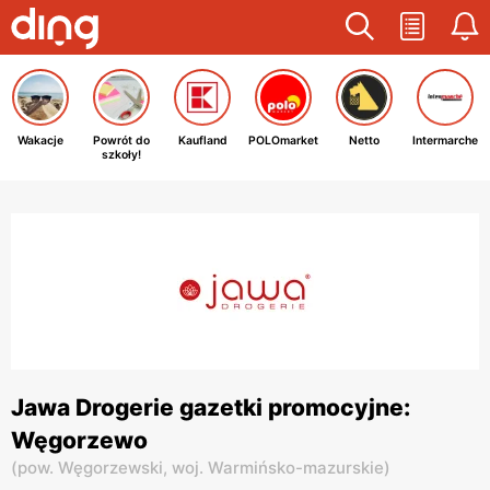
Wakacje
Powrót do
Kaufland
POLOmarket
Netto
Intermarche
szkoły!
Jawa Drogerie gazetki promocyjne:
Węgorzewo
(
pow. Węgorzewski,
woj. Warmińsko-mazurskie
)