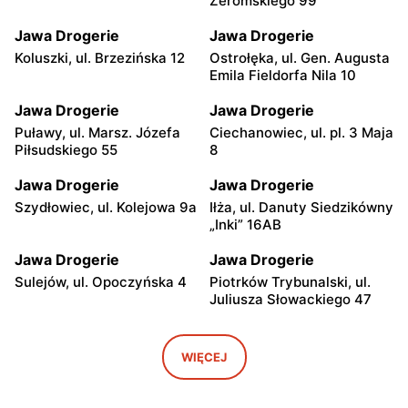
Żeromskiego 99
Jawa Drogerie
Jawa Drogerie
Koluszki, ul. Brzezińska 12
Ostrołęka, ul. Gen. Augusta
Emila Fieldorfa Nila 10
Jawa Drogerie
Jawa Drogerie
Puławy, ul. Marsz. Józefa
Ciechanowiec, ul. pl. 3 Maja
Piłsudskiego 55
8
Jawa Drogerie
Jawa Drogerie
Szydłowiec, ul. Kolejowa 9a
Iłża, ul. Danuty Siedzikówny
„Inki” 16AB
Jawa Drogerie
Jawa Drogerie
Sulejów, ul. Opoczyńska 4
Piotrków Trybunalski, ul.
Juliusza Słowackiego 47
Jawa Drogerie
Jawa Drogerie
Nidzica, ul. Ludwika
Lidzbark, ul. Nowy Rynek
WIĘCEJ
Osińskiego 2
20