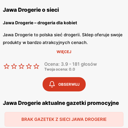
Jawa Drogerie o sieci
Jawa Drogerie – drogeria dla kobiet
Jawa Drogerie to polska sieć drogerii. Sklep oferuje swoje
produkty w bardzo atrakcyjnych cenach.
Sieć Jawa Drogerie znajdziemy w całej Polsce. Drogeria
WIĘCEJ
zdobyła zaufanie już wielu polek, dzięki
Ocena: 3.9 - 181 głosów
przyjemnym i prostym zakupom. Z Drogerią Jawa klientki
Twoja ocena: 0.0
mogą odkrywać nową definicję piękna.
OBSERWUJ
Jawa Drogerie – szeroki asortyment
Jawa Drogerie szeroki asortyment, dzięki czemu każda
Jawa Drogerie aktualne gazetki promocyjne
klientka znajdzie coś dla siebie. W drogerii
znajdziemy kosmetyki i dermokosmetyki popularnych
BRAK GAZETEK Z SIECI JAWA DROGERIE
marek oraz akcesoria do makijażu. Drogerie