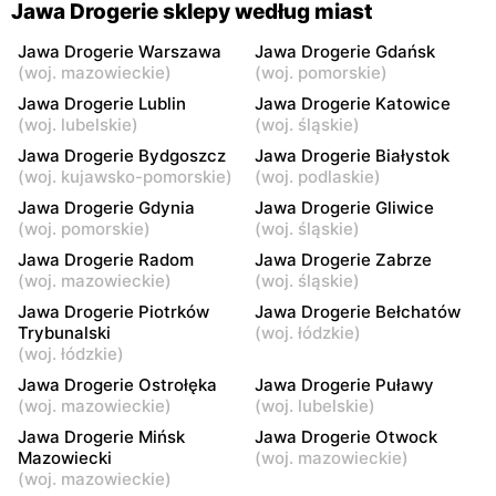
Jawa Drogerie
Jawa Drogerie
Jawa Drogerie sklepy według miast
Lipno, ul. Włocławska 56
Lipno, ul. 3 Maja 8
Jawa Drogerie Warszawa
Jawa Drogerie Gdańsk
Jawa Drogerie
Jawa Drogerie
(
woj. mazowieckie
)
(
woj. pomorskie
)
Rypin, ul. Warszawska 15
Kłodawa, ul. Warszawska
Jawa Drogerie Lublin
Jawa Drogerie Katowice
31
(
woj. lubelskie
)
(
woj. śląskie
)
Jawa Drogerie Bydgoszcz
Jawa Drogerie Białystok
Jawa Drogerie
Jawa Drogerie
(
woj. kujawsko-pomorskie
)
(
woj. podlaskie
)
Kolno, ul. Wojska Polskiego
Bełchatów, ul. Gen.
Jawa Drogerie Gdynia
Jawa Drogerie Gliwice
44
Czyżewskiego 1
(
woj. pomorskie
)
(
woj. śląskie
)
Jawa Drogerie
Jawa Drogerie
Jawa Drogerie Radom
Jawa Drogerie Zabrze
Bełchatów, ul. osiedle
Lublin, ul. Jutrzenki 5
(
woj. mazowieckie
)
(
woj. śląskie
)
Dolnośląskie 340A
Jawa Drogerie Piotrków
Jawa Drogerie Bełchatów
Trybunalski
(
woj. łódzkie
)
Jawa Drogerie
Jawa Drogerie
(
woj. łódzkie
)
Nowe Miasto Lubawskie, ul.
Pisz, ul. Fryderyka Adama
Jawa Drogerie Ostrołęka
Jawa Drogerie Puławy
Rynek 11
Czerniewskiego 16
(
woj. mazowieckie
)
(
woj. lubelskie
)
Jawa Drogerie
Jawa Drogerie
Jawa Drogerie Mińsk
Jawa Drogerie Otwock
Mazowiecki
(
woj. mazowieckie
)
Lubawa, ul. Wyzwolenia 3B
Aleksandrów Kujawski, ul.
(
woj. mazowieckie
)
Gabriela Narutowicza 8