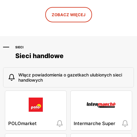
Jawa Drogerie
Jawa Drogerie
ZOBACZ WIĘCEJ
Piotrków Kujawski, ul.
Białystok, ul. Zachodnia
Poznańska 17
2/A2/1
SIECI
Sieci handlowe
Włącz powiadomienia o gazetkach ulubionych sieci
handlowych
POLOmarket
Intermarche Super