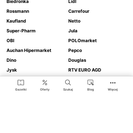
Biedronka
Lidl
Rossmann
Carrefour
Kaufland
Netto
Super-Pharm
Jula
OBI
POLOmarket
Auchan Hipermarket
Pepco
Dino
Douglas
Jysk
RTV EURO AGD
Action
Media Expert
Deichmann
Media Markt
Gazetki
Oferty
Szukaj
Blog
Więcej
Ding.pl to serwis internetowy prezentujący
gazetki promocyjne
oraz
katalogi
sklepów i dużych sieci handlowych. Dzięki
geolokalizacji otrzymasz przede wszystkim oferty sklepów, z
Twojego bliskiego otoczenia. Dodatkowo na stronie znajdziesz
adresy sklepów, więc w trakcie podróży bez problemu trafisz do
ulubionego sklepu.