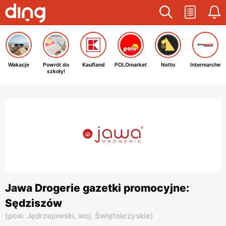
Wakacje
Powrót do
Kaufland
POLOmarket
Netto
Intermarche
szkoły!
Jawa Drogerie gazetki promocyjne:
Sędziszów
(
pow. Jędrzejowski,
woj. Świętokrzyskie
)