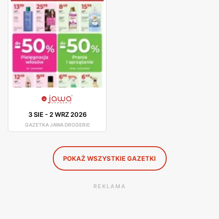
Jawa to kosmetyki do pielęgnacji ciała, twarzy, włosów,
dłoni i stóp. Oprócz tego w Drogerii Jawa
zakupimy chemie gospodarczą, artykuły higieniczne oraz
artykuły dla dzieci. W drogerii klientki mogą
wykonać makijaż lub skorzystać z usługi pedicure.
Jawa Drogerie – promocje
Drogerie Jawa posiadają gazetkę promocyjną, z której
dowiemy się o najlepszych okazjach, zniżkach i
3 SIE
-
2 WRZ 2026
nowościach. Stałe klientki mogą liczyć na wspaniałe
GAZETKA JAWA DROGERIE
promocje, dzięki którym zaoszczędzą na
codziennych zakupach.
POKAŻ WSZYSTKIE GAZETKI
REKLAMA