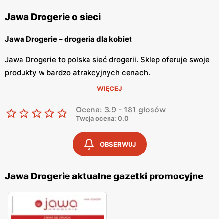
Jawa Drogerie o sieci
Jawa Drogerie – drogeria dla kobiet
Jawa Drogerie to polska sieć drogerii. Sklep oferuje swoje
produkty w bardzo atrakcyjnych cenach.
Sieć Jawa Drogerie znajdziemy w całej Polsce. Drogeria
WIĘCEJ
zdobyła zaufanie już wielu polek, dzięki
Ocena: 3.9 - 181 głosów
przyjemnym i prostym zakupom. Z Drogerią Jawa klientki
Twoja ocena: 0.0
mogą odkrywać nową definicję piękna.
OBSERWUJ
Jawa Drogerie – szeroki asortyment
Jawa Drogerie szeroki asortyment, dzięki czemu każda
Jawa Drogerie aktualne gazetki promocyjne
klientka znajdzie coś dla siebie. W drogerii
znajdziemy kosmetyki i dermokosmetyki popularnych
marek oraz akcesoria do makijażu. Drogerie