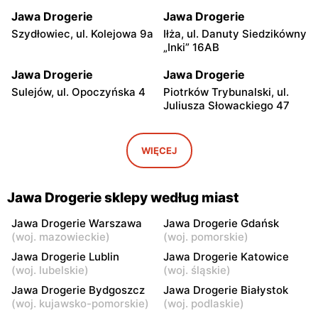
Jawa Drogerie
Jawa Drogerie
Szydłowiec, ul. Kolejowa 9a
Iłża, ul. Danuty Siedzikówny
„Inki” 16AB
Jawa Drogerie
Jawa Drogerie
Sulejów, ul. Opoczyńska 4
Piotrków Trybunalski, ul.
Juliusza Słowackiego 47
Jawa Drogerie
Jawa Drogerie
Nidzica, ul. Ludwika
Lidzbark, ul. Nowy Rynek
WIĘCEJ
Osińskiego 2
20
Jawa Drogerie
Jawa Drogerie
Jawa Drogerie sklepy według miast
Lipno, ul. Włocławska 56
Lipno, ul. 3 Maja 8
Jawa Drogerie Warszawa
Jawa Drogerie Gdańsk
Jawa Drogerie
Jawa Drogerie
(
woj. mazowieckie
)
(
woj. pomorskie
)
Rypin, ul. Warszawska 15
Kłodawa, ul. Warszawska
Jawa Drogerie Lublin
Jawa Drogerie Katowice
31
(
woj. lubelskie
)
(
woj. śląskie
)
Jawa Drogerie Bydgoszcz
Jawa Drogerie Białystok
Jawa Drogerie
Jawa Drogerie
(
woj. kujawsko-pomorskie
)
(
woj. podlaskie
)
Kolno, ul. Wojska Polskiego
Bełchatów, ul. Gen.