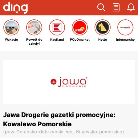
Wakacje
Powrót do
Kaufland
POLOmarket
Netto
Intermarche
szkoły!
Jawa Drogerie gazetki promocyjne:
Kowalewo Pomorskie
(
pow. Golubsko-dobrzyński,
woj. Kujawsko-pomorskie
)