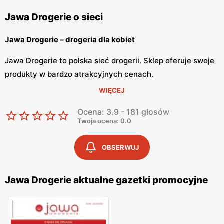
Jawa Drogerie o sieci
Jawa Drogerie – drogeria dla kobiet
Jawa Drogerie to polska sieć drogerii. Sklep oferuje swoje
produkty w bardzo atrakcyjnych cenach.
Sieć Jawa Drogerie znajdziemy w całej Polsce. Drogeria
WIĘCEJ
zdobyła zaufanie już wielu polek, dzięki
Ocena: 3.9 - 181 głosów
przyjemnym i prostym zakupom. Z Drogerią Jawa klientki
Twoja ocena: 0.0
mogą odkrywać nową definicję piękna.
OBSERWUJ
Jawa Drogerie – szeroki asortyment
Jawa Drogerie szeroki asortyment, dzięki czemu każda
Jawa Drogerie aktualne gazetki promocyjne
klientka znajdzie coś dla siebie. W drogerii
znajdziemy kosmetyki i dermokosmetyki popularnych
marek oraz akcesoria do makijażu. Drogerie