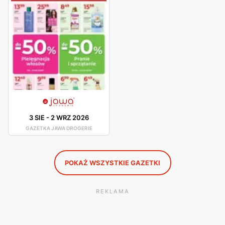
Jawa to kosmetyki do pielęgnacji ciała, twarzy, włosów,
dłoni i stóp. Oprócz tego w Drogerii Jawa
zakupimy chemie gospodarczą, artykuły higieniczne oraz
artykuły dla dzieci. W drogerii klientki mogą
wykonać makijaż lub skorzystać z usługi pedicure.
Jawa Drogerie – promocje
Drogerie Jawa posiadają gazetkę promocyjną, z której
dowiemy się o najlepszych okazjach, zniżkach i
3 SIE
-
2 WRZ 2026
nowościach. Stałe klientki mogą liczyć na wspaniałe
GAZETKA JAWA DROGERIE
promocje, dzięki którym zaoszczędzą na
codziennych zakupach.
POKAŻ WSZYSTKIE GAZETKI
REKLAMA