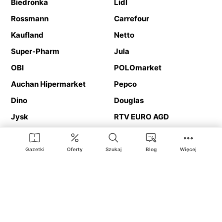
Biedronka
Lidl
Rossmann
Carrefour
Kaufland
Netto
Super-Pharm
Jula
OBI
POLOmarket
Auchan Hipermarket
Pepco
Dino
Douglas
Jysk
RTV EURO AGD
Action
Media Expert
Deichmann
Media Markt
Gazetki
Oferty
Szukaj
Blog
Więcej
Ding.pl to serwis internetowy prezentujący
gazetki promocyjne
oraz
katalogi
sklepów i dużych sieci handlowych. Dzięki
geolokalizacji otrzymasz przede wszystkim oferty sklepów, z
Twojego bliskiego otoczenia. Dodatkowo na stronie znajdziesz
adresy sklepów, więc w trakcie podróży bez problemu trafisz do
ulubionego sklepu.