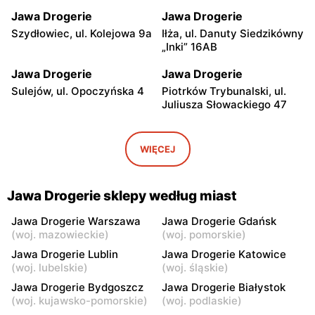
Jawa Drogerie
Jawa Drogerie
Szydłowiec, ul. Kolejowa 9a
Iłża, ul. Danuty Siedzikówny
„Inki” 16AB
Jawa Drogerie
Jawa Drogerie
Sulejów, ul. Opoczyńska 4
Piotrków Trybunalski, ul.
Juliusza Słowackiego 47
Jawa Drogerie
Jawa Drogerie
Nidzica, ul. Ludwika
Lidzbark, ul. Nowy Rynek
WIĘCEJ
Osińskiego 2
20
Jawa Drogerie
Jawa Drogerie
Jawa Drogerie sklepy według miast
Lipno, ul. Włocławska 56
Lipno, ul. 3 Maja 8
Jawa Drogerie Warszawa
Jawa Drogerie Gdańsk
Jawa Drogerie
Jawa Drogerie
(
woj. mazowieckie
)
(
woj. pomorskie
)
Rypin, ul. Warszawska 15
Kłodawa, ul. Warszawska
Jawa Drogerie Lublin
Jawa Drogerie Katowice
31
(
woj. lubelskie
)
(
woj. śląskie
)
Jawa Drogerie Bydgoszcz
Jawa Drogerie Białystok
Jawa Drogerie
Jawa Drogerie
(
woj. kujawsko-pomorskie
)
(
woj. podlaskie
)
Kolno, ul. Wojska Polskiego
Bełchatów, ul. Gen.