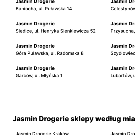
Jasmin Drogerie
Jasmin Dr
Baniocha, ul. Puławska 14
Celestynów
Jasmin Drogerie
Jasmin Dr
Siedlce, ul. Henryka Sienkiewicza 52
Przysucha,
Jasmin Drogerie
Jasmin Dr
Góra Puławska, ul. Radomska 8
Szydłowiec,
Jasmin Drogerie
Jasmin Dr
Garbów, ul. Młyńska 1
Lubartów, u
Jasmin Drogerie
Jasmin Dr
Bełżyce, ul. Kazimierska 6
Dąbie, ul. 
Jasmin Drogerie
Jasmin Dr
Jasmin Drogerie sklepy według mia
Olsztyn, ul. Biskupa Tomasza
Aleksandró
Wilczyńskiego 22
Narutowicz
Jasmin Drogerie Kraków
Jasmin Dro