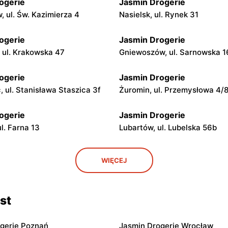
ogerie
Jasmin Drogerie
, ul. Św. Kazimierza 4
Nasielsk, ul. Rynek 31
ogerie
Jasmin Drogerie
 ul. Krakowska 47
Gniewoszów, ul. Sarnowska 1
ogerie
Jasmin Drogerie
 ul. Stanisława Staszica 3f
Żuromin, ul. Przemysłowa 4/
ogerie
Jasmin Drogerie
l. Farna 13
Lubartów, ul. Lubelska 56b
ogerie
Jasmin Drogerie
WIĘCEJ
pl. Adama Mickiewicza 5
Kielce, ul. Oskara Kolberga 2
ogerie
Jasmin Drogerie
st
w Kujawski, ul. Gabriela
Radziejów, ul. Rynek 29
a 1
gerie Poznań
Jasmin Drogerie Wrocław