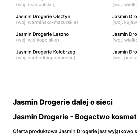
(
woj. małopolskie
)
(
woj. wielk
Jasmin Drogerie
Jasmin Dr
Toruń, ul. Konstytucji 3 Maja 10
Toruń, ul.
Jasmin Drogerie Olsztyn
Jasmin Dro
(
woj. warmińsko-mazurskie
)
(
woj. kuja
Jasmin Drogerie
Jasmin Dr
Jasmin Drogerie Leszno
Jasmin Dro
Konin, ul. Wodna 8
Konin, ul. 
(
woj. wielkopolskie
)
(
woj. wielk
Jasmin Drogerie Kołobrzeg
Jasmin Dro
(
woj. zachodniopomorskie
)
(
woj. podk
Jasmin Drogerie dalej o sieci
Jasmin Drogerie - Bogactwo kosmet
Oferta produktowa Jasmin Drogerie jest wyjątkowo s