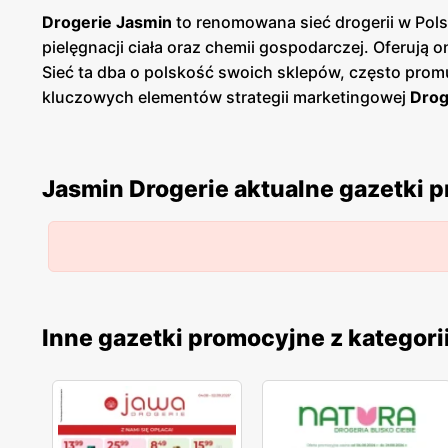
Drogerie Jasmin
to renomowana sieć drogerii w Pol
pielęgnacji ciała oraz chemii gospodarczej. Oferują 
Sieć ta dba o polskość swoich sklepów, często pro
kluczowych elementów strategii marketingowej
Drog
ofert i rabatów na kosmetyki, produkty do makijażu,
zakupy, oszczędzając przy tym znaczną część swoj
zdobywają coraz większą popularność wśród konsumen
Jasmin Drogerie aktualne gazetki 
doboru kosmetyków, co sprawia, że zakupy w
Droge
Inne gazetki promocyjne z kategori