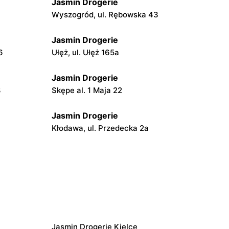
Jasmin Drogerie
Wyszogród, ul. Rębowska 43
Jasmin Drogerie
6
Ułęż, ul. Ułęż 165a
Jasmin Drogerie
8
Skępe al. 1 Maja 22
Jasmin Drogerie
Kłodawa, ul. Przedecka 2a
Jasmin Drogerie
7
Koło, ul. Niezłomnych 4
Jasmin Drogerie
Toruń, ul. szosa Lubicka 168a
Jasmin Drogerie Kielce