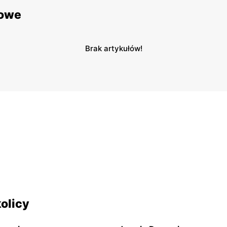
lowe
Brak artykułów!
olicy