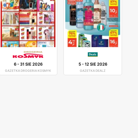
6
-
31 SIE 2026
5
-
12 SIE 2026
GAZETKA DROGERIA KOSMYK
GAZETKA DEALZ