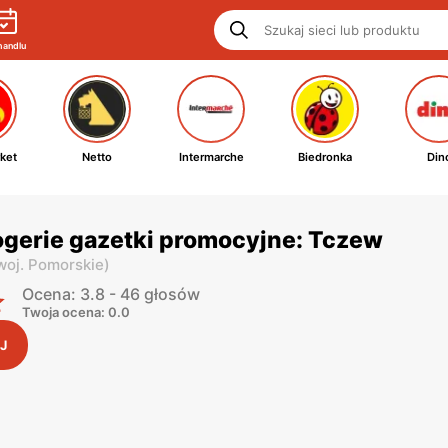
handlu
ket
Netto
Intermarche
Biedronka
Din
ogerie gazetki promocyjne: Tczew
woj. Pomorskie
)
Ocena: 3.8 - 46 głosów
Twoja ocena: 0.0
J