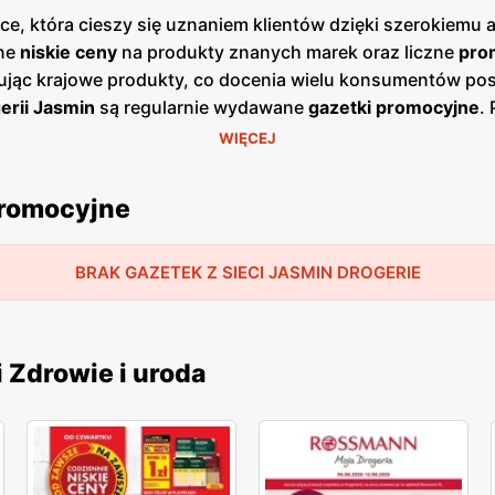
sce, która cieszy się uznaniem klientów dzięki szerokie
one
niskie ceny
na produkty znanych marek oraz liczne
pro
mując krajowe produkty, co docenia wielu konsumentów p
erii Jasmin
są regularnie wydawane
gazetki promocyjne
.
 środki czystości oraz perfumy. Dzięki temu klienci mogą 
WIĘCEJ
ego budżetu. Unikalną cechą
Drogerii Jasmin
jest szeroka 
tów dbających o środowisko i zdrowy styl życia. Sieć ta
promocyjne
riach Jasmin
są wyjątkowo komfortowe i satysfakcjonując
BRAK GAZETEK Z SIECI JASMIN DROGERIE
i Zdrowie i uroda