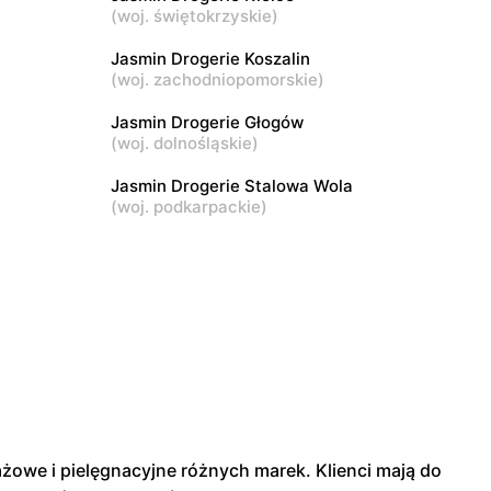
(
woj. świętokrzyskie
)
Jasmin Drogerie
Żychlin os. Słoneczne 77
Jasmin Drogerie Koszalin
(
woj. zachodniopomorskie
)
Jasmin Drogerie
Jasmin Drogerie Głogów
Gniewkowo, ul. Dworcowa 1a
(
woj. dolnośląskie
)
Jasmin Drogerie Stalowa Wola
(
woj. podkarpackie
)
żowe i pielęgnacyjne różnych marek. Klienci mają do