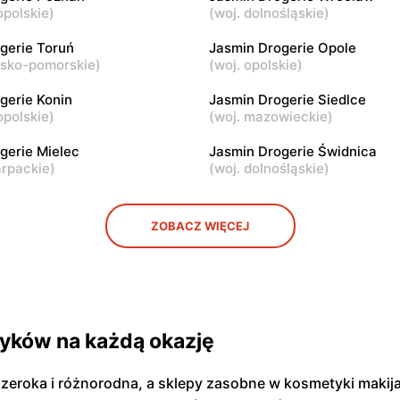
opolskie
)
(
woj. dolnośląskie
)
ogerie
Jasmin Drogerie
 Adama Mickiewicza 79
Konin, ul. 11 Listopada 173
gerie Toruń
Jasmin Drogerie Opole
wsko-pomorskie
)
(
woj. opolskie
)
ogerie
Jasmin Drogerie
gerie Konin
Jasmin Drogerie Siedlce
Hiacyntowa 1/8
Kruszwica, ul. Rynek 4
opolskie
)
(
woj. mazowieckie
)
gerie Mielec
Jasmin Drogerie Świdnica
arpackie
)
(
woj. dolnośląskie
)
ZOBACZ WIĘCEJ
yków na każdą okazję
zeroka i różnorodna, a sklepy zasobne w kosmetyki makija