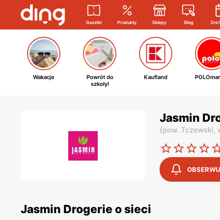
Gazetki
Produkty
Sklepy
Blog
Dni 
Wakacje
Powrót do
Kaufland
POLOmar
szkoły!
Jasmin Dr
(
pow. Tczewski,
OBSERWU
Jasmin Drogerie o sieci