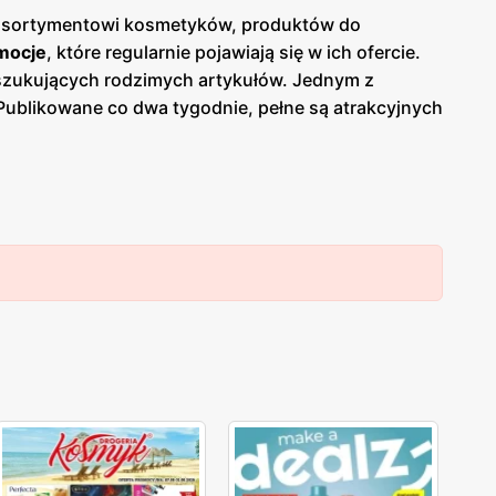
mu asortymentowi kosmetyków, produktów do
mocje
, które regularnie pojawiają się w ich ofercie.
oszukujących rodzimych artykułów. Jednym z
 Publikowane co dwa tygodnie, pełne są atrakcyjnych
na bieżąco śledzić najnowsze okazje i planować swoje
oferta produktów naturalnych i ekologicznych, które
 oferuje także profesjonalne doradztwo w zakresie
e.