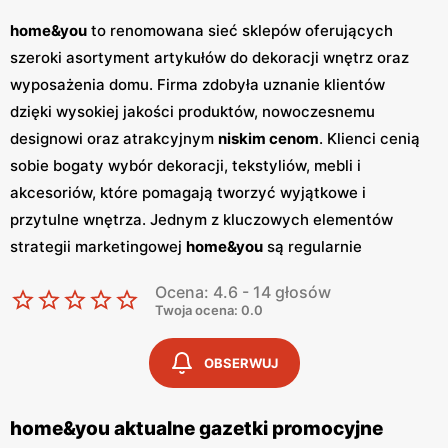
home&you
to renomowana sieć sklepów oferujących
szeroki asortyment artykułów do dekoracji wnętrz oraz
wyposażenia domu. Firma zdobyła uznanie klientów
dzięki wysokiej jakości produktów, nowoczesnemu
designowi oraz atrakcyjnym
niskim cenom
. Klienci cenią
sobie bogaty wybór dekoracji, tekstyliów, mebli i
akcesoriów, które pomagają tworzyć wyjątkowe i
przytulne wnętrza. Jednym z kluczowych elementów
strategii marketingowej
home&you
są regularnie
wydawane
gazetki promocyjne
.
Gazetki
te prezentują
Ocena: 4.6 - 14 głosów
najnowsze kolekcje, wyprzedaże oraz specjalne oferty,
Twoja ocena: 0.0
dzięki czemu klienci mogą planować swoje zakupy i
korzystać z wyjątkowych okazji cenowych. Publikacje te
OBSERWUJ
są dostępne zarówno w formie papierowej w sklepach,
jak i online, co umożliwia łatwy dostęp do aktualnych
home&you aktualne gazetki promocyjne
ofert. Produkty
home&you
charakteryzują się wysoką