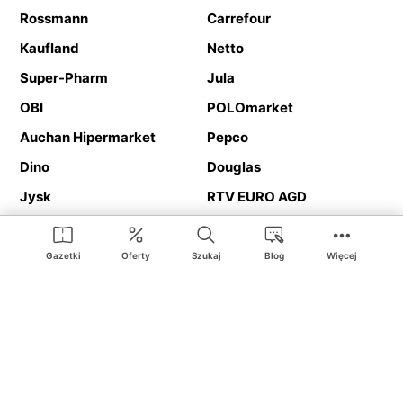
Rossmann
Carrefour
Kaufland
Netto
Super-Pharm
Jula
OBI
POLOmarket
Auchan Hipermarket
Pepco
Dino
Douglas
Jysk
RTV EURO AGD
Action
Media Expert
Deichmann
Media Markt
Gazetki
Oferty
Szukaj
Blog
Więcej
Ding.pl to serwis internetowy prezentujący
gazetki promocyjne
oraz
katalogi
sklepów i dużych sieci handlowych. Dzięki
geolokalizacji otrzymasz przede wszystkim oferty sklepów, z
Twojego bliskiego otoczenia. Dodatkowo na stronie znajdziesz
adresy sklepów, więc w trakcie podróży bez problemu trafisz do
ulubionego sklepu.