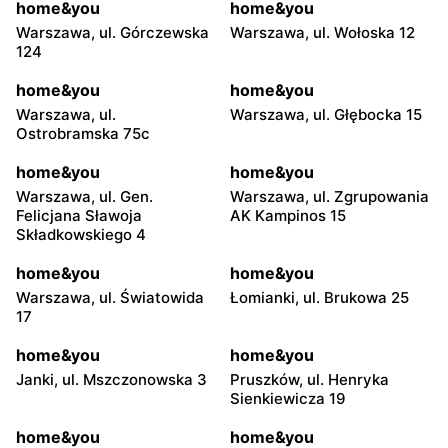
home&you
home&you
Warszawa, ul. Górczewska
Warszawa, ul. Wołoska 12
124
home&you
home&you
Warszawa, ul.
Warszawa, ul. Głębocka 15
Ostrobramska 75c
home&you
home&you
Warszawa, ul. Gen.
Warszawa, ul. Zgrupowania
Felicjana Sławoja
AK Kampinos 15
Składkowskiego 4
home&you
home&you
Warszawa, ul. Światowida
Łomianki, ul. Brukowa 25
17
home&you
home&you
Janki, ul. Mszczonowska 3
Pruszków, ul. Henryka
Sienkiewicza 19
home&you
home&you