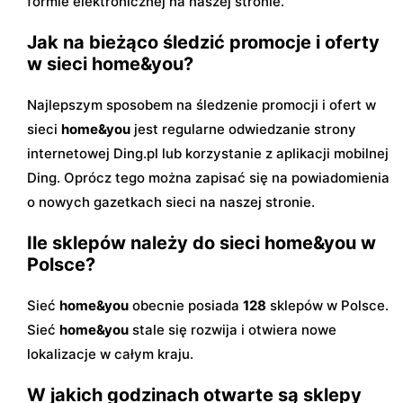
formie elektronicznej na naszej stronie.
Jak na bieżąco śledzić promocje i oferty
w sieci home&you?
Najlepszym sposobem na śledzenie promocji i ofert w
sieci
home&you
jest regularne odwiedzanie strony
internetowej Ding.pl lub korzystanie z aplikacji mobilnej
Ding. Oprócz tego można zapisać się na powiadomienia
o nowych gazetkach sieci na naszej stronie.
Ile sklepów należy do sieci home&you w
Polsce?
Sieć
home&you
obecnie posiada
128
sklepów w Polsce.
Sieć
home&you
stale się rozwija i otwiera nowe
lokalizacje w całym kraju.
W jakich godzinach otwarte są sklepy