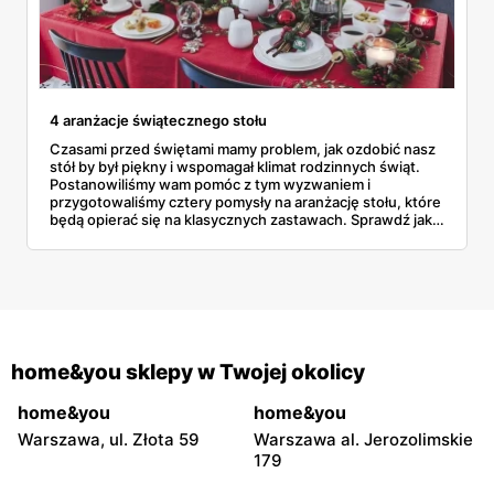
4 aranżacje świątecznego stołu
Czasami przed świętami mamy problem, jak ozdobić nasz
stół by był piękny i wspomagał klimat rodzinnych świąt.
Postanowiliśmy wam pomóc z tym wyzwaniem i
przygotowaliśmy cztery pomysły na aranżację stołu, które
będą opierać się na klasycznych zastawach. Sprawdź jak
sprawić, by twój stół wyglądał olśniewająco!
home&you sklepy w Twojej okolicy
home&you
home&you
Warszawa, ul. Złota 59
Warszawa al. Jerozolimskie
179