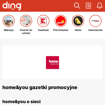
Wakacje
Powrót do
Kaufland
POLOmarket
Netto
Intermarche
szkoły!
home&you gazetki promocyjne
home&you o sieci