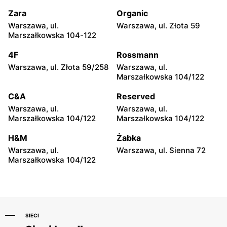
Zamienie, ul. Waniliowa
Pruszków, ul. Zdziarska 26
1/80
Zara
Organic
Warszawa, ul.
Warszawa, ul. Złota 59
Groszek
Groszek
Marszałkowska 104-122
Łomianki Dolne, ul. Wiślana
Łomianki, ul. Warszawska
32E
280
4F
Rossmann
Warszawa, ul. Złota 59/258
Warszawa, ul.
Groszek
Groszek
Marszałkowska 104/122
Warszawa, ul. Jana Pawła II
Warszawa, ul. plac Wojska
108
Polskiego 114
C&A
Reserved
Warszawa, ul.
Warszawa, ul.
Groszek
Groszek
Marszałkowska 104/122
Marszałkowska 104/122
Nowa Iwiczna, ul. Ignacego
Warszawa, ul. Rumiankowa
Krasickiego 79a/1
18
H&M
Żabka
Warszawa, ul.
Warszawa, ul. Sienna 72
Groszek
Groszek
Marszałkowska 104/122
Kobyłka, ul. Nadarzyn 8
Piaseczno, ul. Szkolna 8B
SIECI