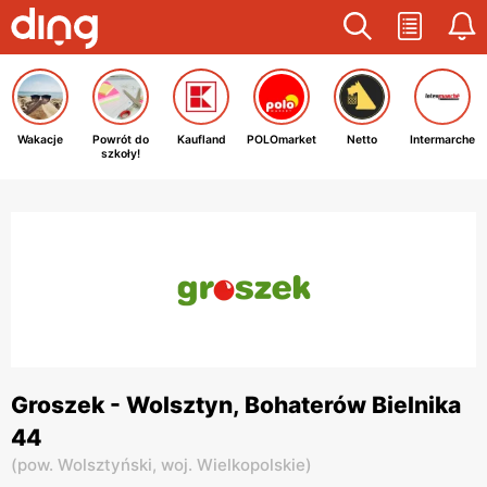
Wakacje
Powrót do
Kaufland
POLOmarket
Netto
Intermarche
szkoły!
Groszek - Wolsztyn, Bohaterów Bielnika
44
(
pow. Wolsztyński,
woj. Wielkopolskie
)