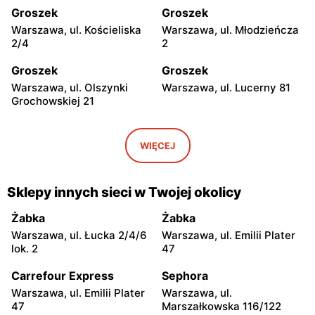
Groszek
Groszek
Warszawa, ul. Kościeliska
Warszawa, ul. Młodzieńcza
2/4
2
Groszek
Groszek
Warszawa, ul. Olszynki
Warszawa, ul. Lucerny 81
Grochowskiej 21
Groszek
Groszek
Warszawa, ul. Myśliborska
Warszawa, ul. Grawerska 5
WIĘCEJ
104A
Groszek
Groszek
Sklepy innych sieci w Twojej okolicy
Babice Nowe, ul.
Strzykuły, ul.
Warszawska 278
Wieruchowska 157
Żabka
Żabka
Warszawa, ul. Łucka 2/4/6
Warszawa, ul. Emilii Plater
Groszek
Groszek
lok. 2
47
Warszawa al. Dzieci
Warszawa, ul. Zasadowa 52
Polskich 9
Carrefour Express
Sephora
Warszawa, ul. Emilii Plater
Warszawa, ul.
Groszek
Groszek
47
Marszałkowska 116/122