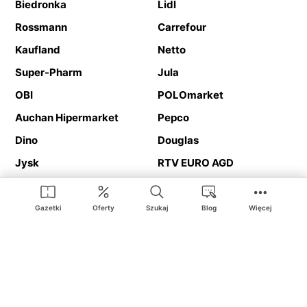
Biedronka
Lidl
Rossmann
Carrefour
Kaufland
Netto
Super-Pharm
Jula
OBI
POLOmarket
Auchan Hipermarket
Pepco
Dino
Douglas
Jysk
RTV EURO AGD
Action
Media Expert
Deichmann
Media Markt
Gazetki
Oferty
Szukaj
Blog
Więcej
Ding.pl to serwis internetowy prezentujący
gazetki promocyjne
oraz
katalogi
sklepów i dużych sieci handlowych. Dzięki
geolokalizacji otrzymasz przede wszystkim oferty sklepów, z
Twojego bliskiego otoczenia. Dodatkowo na stronie znajdziesz
adresy sklepów, więc w trakcie podróży bez problemu trafisz do
ulubionego sklepu.