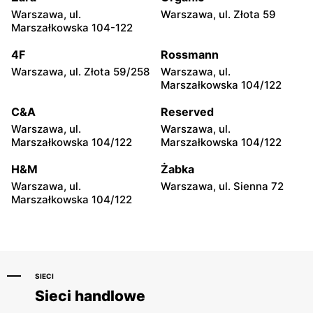
Warszawa, ul.
Warszawa, ul. Złota 59
Groszek
Groszek
Marszałkowska 104-122
Łomianki Dolne, ul. Wiślana
Łomianki, ul. Warszawska
32E
280
4F
Rossmann
Warszawa, ul. Złota 59/258
Warszawa, ul.
Groszek
Groszek
Marszałkowska 104/122
Warszawa, ul. Jana Pawła II
Warszawa, ul. plac Wojska
108
Polskiego 114
C&A
Reserved
Warszawa, ul.
Warszawa, ul.
Groszek
Groszek
Marszałkowska 104/122
Marszałkowska 104/122
Nowa Iwiczna, ul. Ignacego
Warszawa, ul. Rumiankowa
Krasickiego 79a/1
18
H&M
Żabka
Warszawa, ul.
Warszawa, ul. Sienna 72
Groszek
Groszek
Marszałkowska 104/122
Kobyłka, ul. Nadarzyn 8
Piaseczno, ul. Szkolna 8B
SIECI
Sieci handlowe