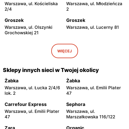
Warszawa, ul. Kościeliska
Warszawa, ul. Młodzieńcza
2/4
2
Groszek
Groszek
Warszawa, ul. Olszynki
Warszawa, ul. Lucerny 81
Grochowskiej 21
Groszek
Groszek
Warszawa, ul. Myśliborska
Warszawa, ul. Grawerska 5
WIĘCEJ
104A
Groszek
Groszek
Sklepy innych sieci w Twojej okolicy
Babice Nowe, ul.
Strzykuły, ul.
Warszawska 278
Wieruchowska 157
Żabka
Żabka
Warszawa, ul. Łucka 2/4/6
Warszawa, ul. Emilii Plater
Groszek
Groszek
lok. 2
47
Warszawa al. Dzieci
Warszawa, ul. Zasadowa 52
Polskich 9
Carrefour Express
Sephora
Warszawa, ul. Emilii Plater
Warszawa, ul.
Groszek
Groszek
47
Marszałkowska 116/122
Zamienie, ul. Waniliowa
Pruszków, ul. Zdziarska 26
1/80
Zara
Organic