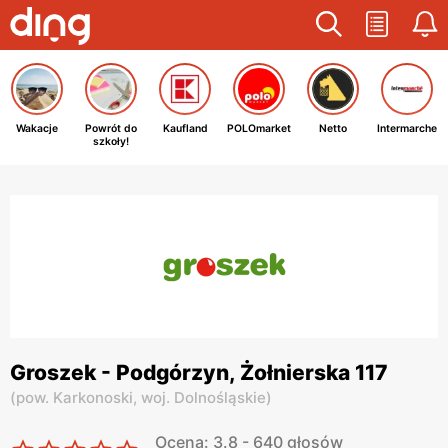
Wakacje
Powrót do
Kaufland
POLOmarket
Netto
Intermarche
szkoły!
Groszek - Podgórzyn, Żołnierska 117
(
pow. Karkonoski,
woj. Dolnośląskie
)
Ocena: 3.8 - 640 głosów