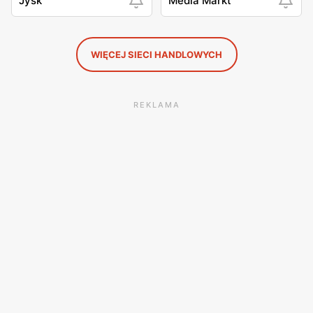
Jysk
Media Markt
WIĘCEJ SIECI HANDLOWYCH
REKLAMA