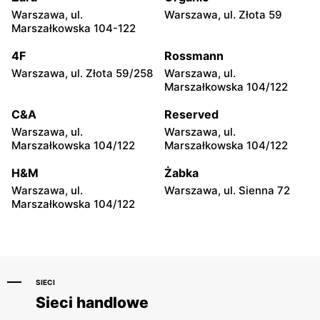
Warszawa, ul.
Warszawa, ul. Złota 59
Groszek
Groszek
Marszałkowska 104-122
Łomianki Dolne, ul. Wiślana
Łomianki, ul. Warszawska
32E
280
4F
Rossmann
Warszawa, ul. Złota 59/258
Warszawa, ul.
Groszek
Groszek
Marszałkowska 104/122
Warszawa, ul. Jana Pawła II
Warszawa, ul. plac Wojska
108
Polskiego 114
C&A
Reserved
Warszawa, ul.
Warszawa, ul.
Groszek
Groszek
Marszałkowska 104/122
Marszałkowska 104/122
Nowa Iwiczna, ul. Ignacego
Warszawa, ul. Rumiankowa
Krasickiego 79a/1
18
H&M
Żabka
Warszawa, ul.
Warszawa, ul. Sienna 72
Groszek
Groszek
Marszałkowska 104/122
Kobyłka, ul. Nadarzyn 8
Piaseczno, ul. Szkolna 8B
SIECI
Sieci handlowe