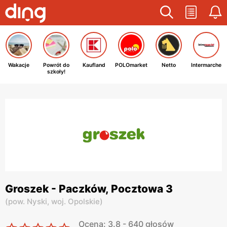
Wakacje
Powrót do
Kaufland
POLOmarket
Netto
Intermarche
szkoły!
Groszek - Paczków, Pocztowa 3
(
pow. Nyski,
woj. Opolskie
)
Ocena: 3.8 - 640 głosów