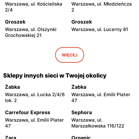
Warszawa, ul. Kościeliska
Warszawa, ul. Młodzieńcza
2/4
2
Groszek
Groszek
Warszawa, ul. Olszynki
Warszawa, ul. Lucerny 81
Grochowskiej 21
Groszek
Groszek
Warszawa, ul. Myśliborska
Warszawa, ul. Grawerska 5
WIĘCEJ
104A
Groszek
Groszek
Sklepy innych sieci w Twojej okolicy
Babice Nowe, ul.
Strzykuły, ul.
Warszawska 278
Wieruchowska 157
Żabka
Żabka
Warszawa, ul. Łucka 2/4/6
Warszawa, ul. Emilii Plater
Groszek
Groszek
lok. 2
47
Warszawa al. Dzieci
Warszawa, ul. Zasadowa 52
Polskich 9
Carrefour Express
Sephora
Warszawa, ul. Emilii Plater
Warszawa, ul.
Groszek
Groszek
47
Marszałkowska 116/122
Zamienie, ul. Waniliowa
Pruszków, ul. Zdziarska 26
1/80
Zara
Organic