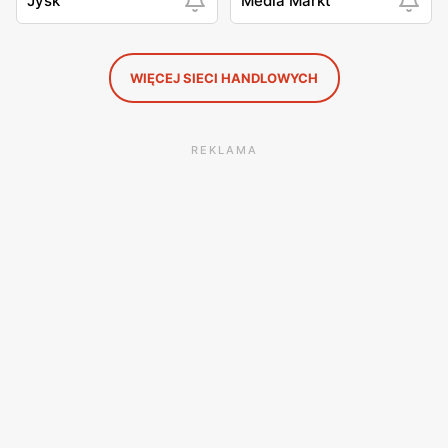
Jysk
Media Markt
WIĘCEJ SIECI HANDLOWYCH
REKLAMA