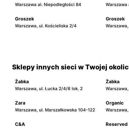
Warszawa al. Niepodległości 84
Warszawa a
Groszek
Groszek
Warszawa, ul. Kościeliska 2/4
Warszawa, 
Groszek
Groszek
Warszawa, ul. Myśliborska 104A
Warszawa, 
Groszek
Groszek
Sklepy innych sieci w Twojej okoli
Warszawa al. Dzieci Polskich 9
Warszawa, 
Żabka
Żabka
Groszek
Groszek
Warszawa, ul. Łucka 2/4/6 lok. 2
Warszawa, u
Łomianki Dolne, ul. Wiślana 32E
Łomianki, 
Zara
Organic
Groszek
Groszek
Warszawa, ul. Marszałkowska 104-122
Warszawa, 
Nowa Iwiczna, ul. Ignacego Krasickiego
Warszawa, 
79a/1
C&A
Reserved