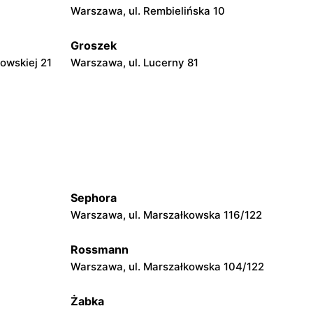
Warszawa, ul. Rembielińska 10
Groszek
owskiej 21
Warszawa, ul. Lucerny 81
Groszek
a 278
Strzykuły, ul. Wieruchowska 157
Groszek
Pruszków, ul. Zdziarska 26
Sephora
Groszek
Warszawa, ul. Marszałkowska 116/122
108
Warszawa, ul. plac Wojska Polskiego 114
Rossmann
Groszek
Warszawa, ul. Marszałkowska 104/122
Piaseczno, ul. Szkolna 8B
Żabka