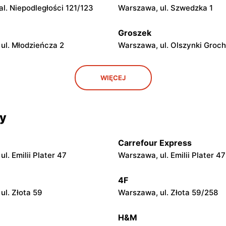
l. Niepodległości 121/123
Warszawa, ul. Szwedzka 1
Groszek
ul. Młodzieńcza 2
Warszawa, ul. Olszynki Groch
Groszek
WIĘCEJ
ul. Grawerska 5
Babice Nowe, ul. Warszawsk
Groszek
cy
ul. Zasadowa 52
Zamienie, ul. Waniliowa 1/80
Carrefour Express
Groszek
l. Emilii Plater 47
Warszawa, ul. Emilii Plater 47
ul. Warszawska 280
Warszawa, ul. Jana Pawła II 
4F
Groszek
ul. Złota 59
Warszawa, ul. Złota 59/258
ul. Rumiankowa 18
Kobyłka, ul. Nadarzyn 8
H&M