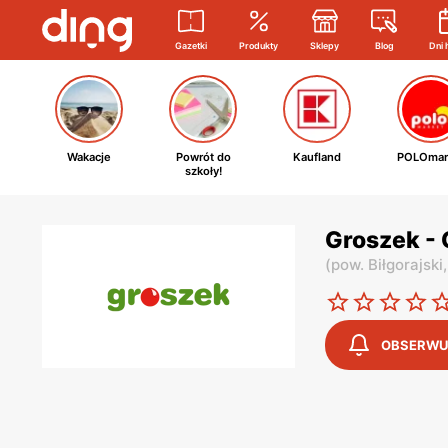
Gazetki
Produkty
Sklepy
Blog
Dni 
Wakacje
Powrót do
Kaufland
POLOmar
szkoły!
Groszek - 
(
pow. Biłgorajski
OBSERWU