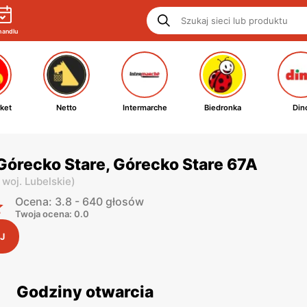
handlu
ket
Netto
Intermarche
Biedronka
Din
Górecko Stare, Górecko Stare 67A
,
woj. Lubelskie
)
Ocena: 3.8 - 640 głosów
Twoja ocena: 0.0
J
Godziny otwarcia