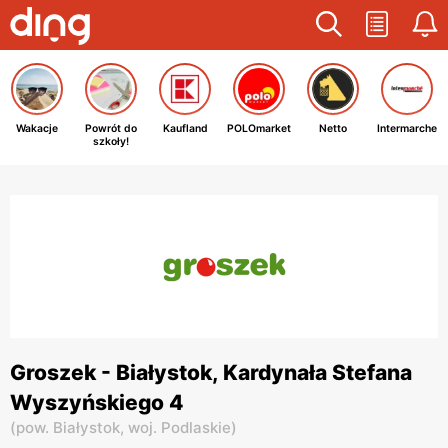
Wakacje
Powrót do
Kaufland
POLOmarket
Netto
Intermarche
szkoły!
Groszek - Białystok, Kardynała Stefana
Wyszyńskiego 4
(
pow. Białystok,
woj. Podlaskie
)