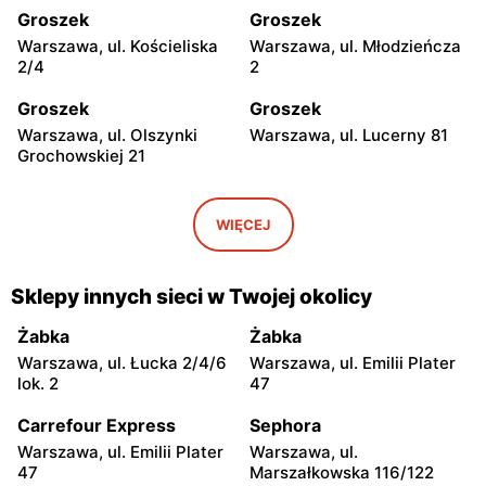
Groszek
Groszek
Warszawa, ul. Kościeliska
Warszawa, ul. Młodzieńcza
2/4
2
Groszek
Groszek
Warszawa, ul. Olszynki
Warszawa, ul. Lucerny 81
Grochowskiej 21
Groszek
Groszek
Warszawa, ul. Myśliborska
Warszawa, ul. Grawerska 5
WIĘCEJ
104A
Groszek
Groszek
Sklepy innych sieci w Twojej okolicy
Babice Nowe, ul.
Strzykuły, ul.
Warszawska 278
Wieruchowska 157
Żabka
Żabka
Warszawa, ul. Łucka 2/4/6
Warszawa, ul. Emilii Plater
Groszek
Groszek
lok. 2
47
Warszawa al. Dzieci
Warszawa, ul. Zasadowa 52
Polskich 9
Carrefour Express
Sephora
Warszawa, ul. Emilii Plater
Warszawa, ul.
Groszek
Groszek
47
Marszałkowska 116/122