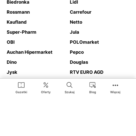
Biedronka
Lidl
Rossmann
Carrefour
Kaufland
Netto
Super-Pharm
Jula
OBI
POLOmarket
Auchan Hipermarket
Pepco
Dino
Douglas
Jysk
RTV EURO AGD
Action
Media Expert
Deichmann
Media Markt
Gazetki
Oferty
Szukaj
Blog
Więcej
Ding.pl to serwis internetowy prezentujący
gazetki promocyjne
oraz
katalogi
sklepów i dużych sieci handlowych. Dzięki
geolokalizacji otrzymasz przede wszystkim oferty sklepów, z
Twojego bliskiego otoczenia. Dodatkowo na stronie znajdziesz
adresy sklepów, więc w trakcie podróży bez problemu trafisz do
ulubionego sklepu.