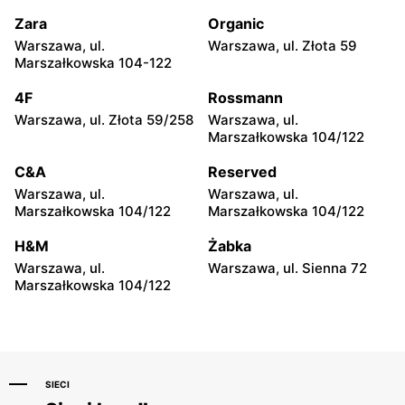
Zamienie, ul. Waniliowa
Pruszków, ul. Zdziarska 26
1/80
Zara
Organic
Warszawa, ul.
Warszawa, ul. Złota 59
Groszek
Groszek
Marszałkowska 104-122
Łomianki Dolne, ul. Wiślana
Łomianki, ul. Warszawska
32E
280
4F
Rossmann
Warszawa, ul. Złota 59/258
Warszawa, ul.
Groszek
Groszek
Marszałkowska 104/122
Warszawa, ul. Jana Pawła II
Warszawa, ul. plac Wojska
108
Polskiego 114
C&A
Reserved
Warszawa, ul.
Warszawa, ul.
Groszek
Groszek
Marszałkowska 104/122
Marszałkowska 104/122
Nowa Iwiczna, ul. Ignacego
Warszawa, ul. Rumiankowa
Krasickiego 79a/1
18
H&M
Żabka
Warszawa, ul.
Warszawa, ul. Sienna 72
Groszek
Groszek
Marszałkowska 104/122
Kobyłka, ul. Nadarzyn 8
Piaseczno, ul. Szkolna 8B
SIECI