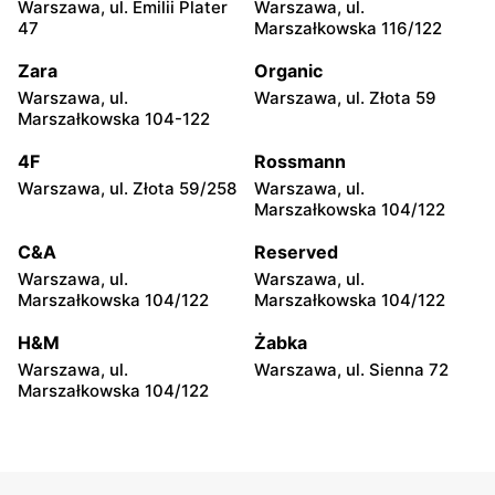
Warszawa, ul. Emilii Plater
Warszawa, ul.
Greenpoint
Greenpoint
47
Marszałkowska 116/122
Siedlce, ul. Józefa
Sokołów Podlaski, ul. Długa
Piłsudskiego 74
22
Zara
Organic
Warszawa, ul.
Warszawa, ul. Złota 59
Greenpoint
Greenpoint
Marszałkowska 104-122
Przasnysz, ul. Orlika 18
Ryki, ul. Rynek Stary 5
4F
Rossmann
Greenpoint
Greenpoint
Warszawa, ul. Złota 59/258
Warszawa, ul.
Głowno, ul. Władysława
Ostrołęka, ul. Gen. Augusta
Marszałkowska 104/122
Sikorskiego 57
Emila Fieldorfa Nila 28
C&A
Reserved
Greenpoint
Greenpoint
Warszawa, ul.
Warszawa, ul.
Mława, ul. Stary Rynek 15b
Gostynin, ul. Kościelna 1a
Marszałkowska 104/122
Marszałkowska 104/122
Greenpoint
Greenpoint
H&M
Żabka
Opoczno, ul. Mikołaja
Puławy, ul. Lubelska 2
Warszawa, ul.
Warszawa, ul. Sienna 72
Kopernika 1B
Marszałkowska 104/122