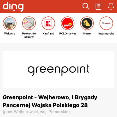
Wakacje
Powrót do
Kaufland
POLOmarket
Netto
Intermarche
szkoły!
Greenpoint - Wejherowo, I Brygady
Pancernej Wojska Polskiego 28
(
pow. Wejherowski,
woj. Pomorskie
)