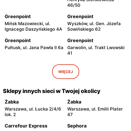
46/50
Greenpoint
Greenpoint
Mińsk Mazowiecki, ul.
Wyszków, ul. Gen. Józefa
Ignacego Daszyńskiego 4A
Sowińskiego 62
Greenpoint
Greenpoint
Pułtusk, ul. Jana Pawła II 6a
Garwolin, ul. Trakt Lwowski
41
Greenpoint
Greenpoint
Płońsk, ul. Grunwaldzka 11
Skierniewice, ul.
WIĘCEJ
Jagiellońska 8/16
Greenpoint
Greenpoint
Sklepy innych sieci w Twojej okolicy
Rawa Mazowiecka al.
Łowicz, ul. Władysława
Konstytucji 3 Maja 2
Broniewskiego 5-11
Żabka
Żabka
Warszawa, ul. Łucka 2/4/6
Warszawa, ul. Emilii Plater
Greenpoint
Greenpoint
lok. 2
47
Ciechanów, ul. Niechodzka
Kozienice, ul. Batalionów
5
Chłopskich 18
Carrefour Express
Sephora