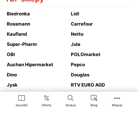
Biedronka
Lidl
Rossmann
Carrefour
Kaufland
Netto
Super-Pharm
Jula
OBI
POLOmarket
Auchan Hipermarket
Pepco
Dino
Douglas
Jysk
RTV EURO AGD
Action
Media Expert
Deichmann
Media Markt
Gazetki
Oferty
Szukaj
Blog
Więcej
Ding.pl to serwis internetowy prezentujący
gazetki promocyjne
oraz
katalogi
sklepów i dużych sieci handlowych. Dzięki
geolokalizacji otrzymasz przede wszystkim oferty sklepów, z