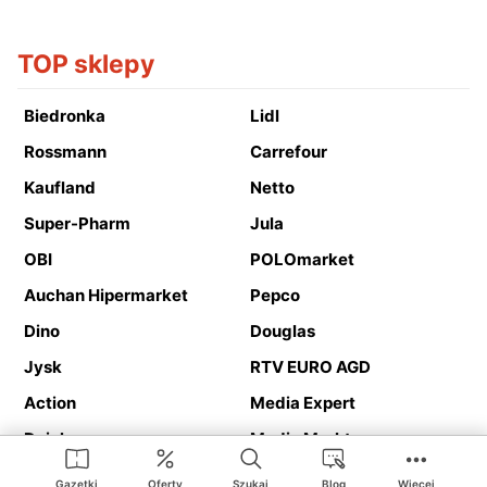
TOP sklepy
Biedronka
Lidl
Rossmann
Carrefour
Kaufland
Netto
Super-Pharm
Jula
OBI
POLOmarket
Auchan Hipermarket
Pepco
Dino
Douglas
Jysk
RTV EURO AGD
Action
Media Expert
Deichmann
Media Markt
Gazetki
Oferty
Szukaj
Blog
Więcej