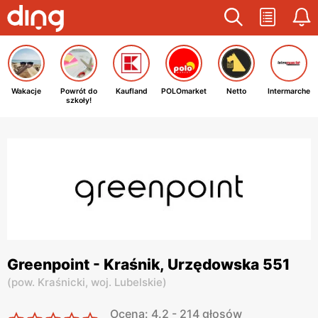
Wakacje
Powrót do
Kaufland
POLOmarket
Netto
Intermarche
szkoły!
Greenpoint - Kraśnik, Urzędowska 551
(
pow. Kraśnicki,
woj. Lubelskie
)
Ocena: 4.2 - 214 głosów