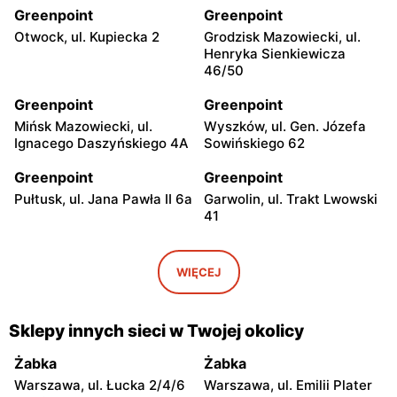
Greenpoint
Greenpoint
Otwock, ul. Kupiecka 2
Grodzisk Mazowiecki, ul.
Henryka Sienkiewicza
46/50
Greenpoint
Greenpoint
Mińsk Mazowiecki, ul.
Wyszków, ul. Gen. Józefa
Ignacego Daszyńskiego 4A
Sowińskiego 62
Greenpoint
Greenpoint
Pułtusk, ul. Jana Pawła II 6a
Garwolin, ul. Trakt Lwowski
41
Greenpoint
Greenpoint
Płońsk, ul. Grunwaldzka 11
Skierniewice, ul.
WIĘCEJ
Jagiellońska 8/16
Greenpoint
Greenpoint
Sklepy innych sieci w Twojej okolicy
Rawa Mazowiecka al.
Łowicz, ul. Władysława
Konstytucji 3 Maja 2
Broniewskiego 5-11
Żabka
Żabka
Warszawa, ul. Łucka 2/4/6
Warszawa, ul. Emilii Plater
Greenpoint
Greenpoint