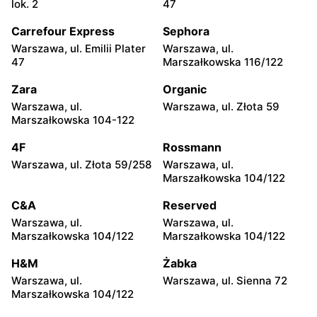
lok. 2
47
Ciechanów, ul. Niechodzka
Kozienice, ul. Batalionów
5
Chłopskich 18
Carrefour Express
Sephora
Warszawa, ul. Emilii Plater
Warszawa, ul.
Greenpoint
Greenpoint
47
Marszałkowska 116/122
Siedlce, ul. Józefa
Sokołów Podlaski, ul. Długa
Piłsudskiego 74
22
Zara
Organic
Warszawa, ul.
Warszawa, ul. Złota 59
Greenpoint
Greenpoint
Marszałkowska 104-122
Przasnysz, ul. Orlika 18
Ryki, ul. Rynek Stary 5
4F
Rossmann
Greenpoint
Greenpoint
Warszawa, ul. Złota 59/258
Warszawa, ul.
Głowno, ul. Władysława
Ostrołęka, ul. Gen. Augusta
Marszałkowska 104/122
Sikorskiego 57
Emila Fieldorfa Nila 28
C&A
Reserved
Greenpoint
Greenpoint
Warszawa, ul.
Warszawa, ul.
Mława, ul. Stary Rynek 15b
Gostynin, ul. Kościelna 1a
Marszałkowska 104/122
Marszałkowska 104/122
Greenpoint
Greenpoint
H&M
Żabka
Opoczno, ul. Mikołaja
Puławy, ul. Lubelska 2
Warszawa, ul.
Warszawa, ul. Sienna 72
Kopernika 1B
Marszałkowska 104/122