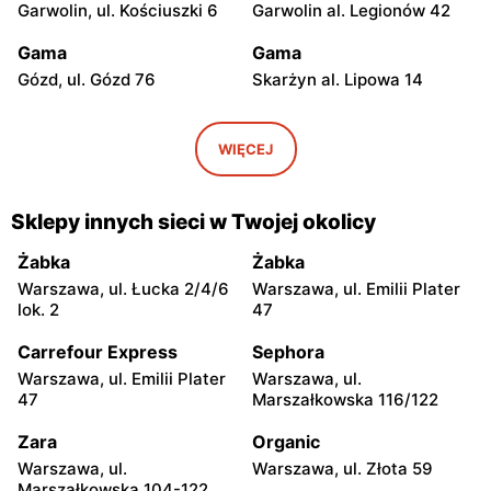
Garwolin, ul. Kościuszki 6
Garwolin al. Legionów 42
Gama
Gama
Gózd, ul. Gózd 76
Skarżyn al. Lipowa 14
Gama
Gama
Stare Gumino, ul. Stare
Mogielnica, ul. Rynek 9
WIĘCEJ
Gumino 19
Gama
Gama
Sklepy innych sieci w Twojej okolicy
Łaskarzew, ul. Alejowa 2
Zgórze, ul. Zgórze 57
Żabka
Żabka
Gama
Gama
Warszawa, ul. Łucka 2/4/6
Warszawa, ul. Emilii Plater
Dobieszyn, ul. Dobieszyn
Dobieszyn, ul. Główna 62
lok. 2
47
341
Carrefour Express
Sephora
Gama
Gama
Warszawa, ul. Emilii Plater
Warszawa, ul.
Dzierzążnia, ul. Dzierzążnia
Bełchów, ul. Przemysłowa
47
Marszałkowska 116/122
33
2A
Zara
Organic
Gama
Gama
Warszawa, ul.
Warszawa, ul. Złota 59
Bodzanów, ul. Księcia
Łowicz, ul. Bolimowska 23
Marszałkowska 104-122