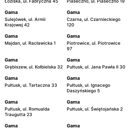
Łoziska, ul. Fabryczna 45
Piaseczno, ul. Piaseczno 19
Gama
Gama
Sulejówek, ul. Armii
Czarna, ul. Czarnieckiego
Krajowej 42
120
Gama
Gama
Majdan, ul. Racławicka 1
Piotrowice, ul. Piotrowice
97
Gama
Gama
Grębiszew, ul. Kołbielska 32
Pułtusk, ul. Jana Pawła II 30
Gama
Gama
Pułtusk, ul. Tartaczna 33
Pułtusk, ul. Ignacego
Daszyńskiego 5
Gama
Gama
Pułtusk, ul. Romualda
Pułtusk, ul. Świętojańska 2
Traugutta 23
Gama
Gama