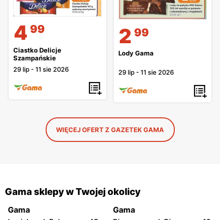
4
99
2
99
Ciastko Delicje
Lody Gama
Szampańskie
29 lip
-
11 sie 2026
29 lip
-
11 sie 2026
WIĘCEJ OFERT Z GAZETEK GAMA
Gama sklepy w Twojej okolicy
Gama
Gama