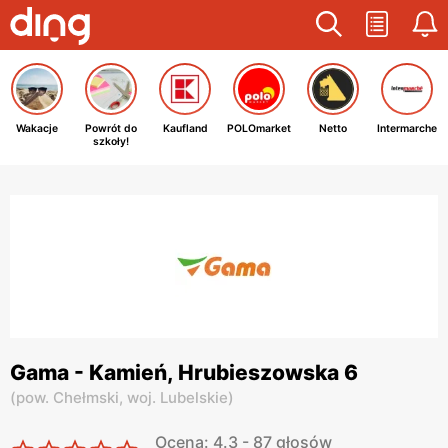
Wakacje
Powrót do
Kaufland
POLOmarket
Netto
Intermarche
szkoły!
Gama - Kamień, Hrubieszowska 6
(
pow. Chełmski,
woj. Lubelskie
)
Ocena: 4.3 - 87 głosów