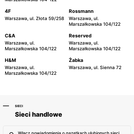
Józefa Poniatowskiego 12
4F
Rossmann
Gama
Gama
Warszawa, ul. Złota 59/258
Warszawa, ul.
Rawa Mazowiecka al.
Łowicz, ul. 3 Maja 14
Marszałkowska 104/122
Konstytucji 3 Maja 13
C&A
Reserved
Gama
Gama
Warszawa, ul.
Warszawa, ul.
Łowicz, ul. 11 Listopada 2
Łowicz, ul. Lipowa 1
Marszałkowska 104/122
Marszałkowska 104/122
Gama
Gama
H&M
Żabka
Łowicz, ul. Katarzynów 5
Nowe Łubki, ul. Nowe Łubki
Warszawa, ul.
Warszawa, ul. Sienna 72
14
Marszałkowska 104/122
SIECI
Sieci handlowe
Włącz powiadomienia o gazetkach ulubionych sieci