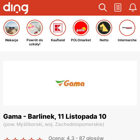
Wakacje
Powrót do
Kaufland
POLOmarket
Netto
Intermarche
szkoły!
Gama - Barlinek, 11 Listopada 10
(
pow. Myśliborski,
woj. Zachodniopomorskie
)
Ocena: 4.3 - 87 głosów