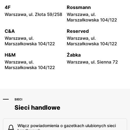
Józefa Poniatowskiego 12
4F
Rossmann
Gama
Gama
Warszawa, ul. Złota 59/258
Warszawa, ul.
Rawa Mazowiecka al.
Łowicz, ul. 3 Maja 14
Marszałkowska 104/122
Konstytucji 3 Maja 13
C&A
Reserved
Gama
Gama
Warszawa, ul.
Warszawa, ul.
Łowicz, ul. 11 Listopada 2
Łowicz, ul. Lipowa 1
Marszałkowska 104/122
Marszałkowska 104/122
Gama
Gama
H&M
Żabka
Łowicz, ul. Katarzynów 5
Nowe Łubki, ul. Nowe Łubki
Warszawa, ul.
Warszawa, ul. Sienna 72
14
Marszałkowska 104/122
SIECI
Sieci handlowe
Włącz powiadomienia o gazetkach ulubionych sieci