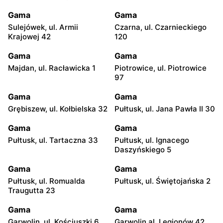
Gama
Gama
Sulejówek, ul. Armii
Czarna, ul. Czarnieckiego
Krajowej 42
120
Gama
Gama
Majdan, ul. Racławicka 1
Piotrowice, ul. Piotrowice
97
Gama
Gama
Grębiszew, ul. Kołbielska 32
Pułtusk, ul. Jana Pawła II 30
Gama
Gama
Pułtusk, ul. Tartaczna 33
Pułtusk, ul. Ignacego
Daszyńskiego 5
Gama
Gama
Pułtusk, ul. Romualda
Pułtusk, ul. Świętojańska 2
Traugutta 23
Gama
Gama
Garwolin, ul. Kościuszki 6
Garwolin al. Legionów 42