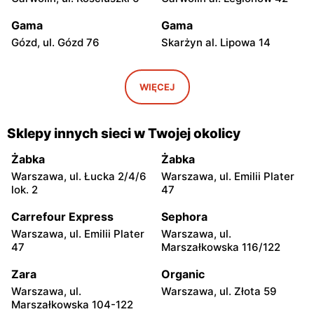
Gama
Gama
Gózd, ul. Gózd 76
Skarżyn al. Lipowa 14
Gama
Gama
Stare Gumino, ul. Stare
Mogielnica, ul. Rynek 9
WIĘCEJ
Gumino 19
Gama
Gama
Sklepy innych sieci w Twojej okolicy
Łaskarzew, ul. Alejowa 2
Zgórze, ul. Zgórze 57
Żabka
Żabka
Gama
Gama
Warszawa, ul. Łucka 2/4/6
Warszawa, ul. Emilii Plater
Dobieszyn, ul. Dobieszyn
Dobieszyn, ul. Główna 62
lok. 2
47
341
Carrefour Express
Sephora
Gama
Gama
Warszawa, ul. Emilii Plater
Warszawa, ul.
Dzierzążnia, ul. Dzierzążnia
Bełchów, ul. Przemysłowa
47
Marszałkowska 116/122
33
2A
Zara
Organic
Gama
Gama
Warszawa, ul.
Warszawa, ul. Złota 59
Bodzanów, ul. Księcia
Łowicz, ul. Bolimowska 23
Marszałkowska 104-122