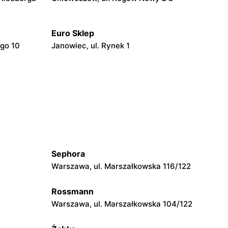
Euro Sklep
ego 10
Janowiec, ul. Rynek 1
Euro Sklep
Końskie, ul. Brzozowa 13
Euro Sklep
owska 78
Skarżysko-Kamienna, ul. Sokola 21/14
Sephora
Euro Sklep
Warszawa, ul. Marszałkowska 116/122
lności 27
Ostrowiec Świętokrzyski al. Jana Pawła
II 83 G
Rossmann
Euro Sklep
Warszawa, ul. Marszałkowska 104/122
Ostrowiec Świętokrzyski os.
Patronackie 16 A