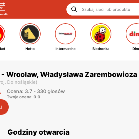
handlu
ket
Netto
Intermarche
Biedronka
Din
p - Wrocław, Władysława Zarembowicza
oj. Dolnośląskie
)
Ocena: 3.7 - 330 głosów
Twoja ocena: 0.0
J
Godziny otwarcia