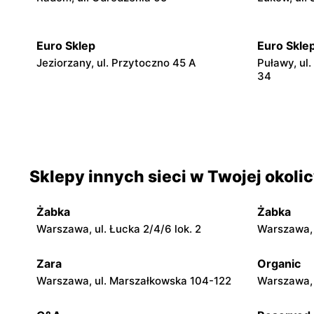
Euro Sklep
Euro Skle
Jeziorzany, ul. Przytoczno 45 A
Puławy, ul.
34
Euro Sklep
Euro Skle
Michów, ul. Rynek II 5
Kazimierz 
Euro Sklep
Euro Skle
Sklepy innych sieci w Twojej okoli
Abramów, ul. 22 Lipca 2A
Wilków, ul.
Żabka
Żabka
Euro Sklep
Euro Skle
Warszawa, ul. Łucka 2/4/6 lok. 2
Warszawa, u
Siemiatycze, ul. Adama Mickiewicza 7
Suchedniów
Zara
Organic
Euro Sklep
Euro Skle
Warszawa, ul. Marszałkowska 104-122
Warszawa, 
Ostrowiec Świętokrzyski, ul. Stawki 77
Biała Podla