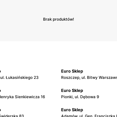
Brak produktów!
p
Euro Sklep
 ul. Łukasińskiego 23
Roszczep, ul. Bitwy Warszaws
p
Euro Sklep
 Henryka Sienkiewicza 16
Pionki, ul. Dębowa 9
p
Euro Sklep
 Świderska 83
Adamów, ul. Gen. Franciszka