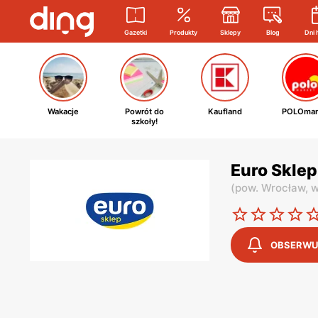
Gazetki
Produkty
Sklepy
Blog
Dni 
Wakacje
Powrót do
Kaufland
POLOmar
szkoły!
Euro Skle
(
pow. Wrocław,
w
OBSERWU