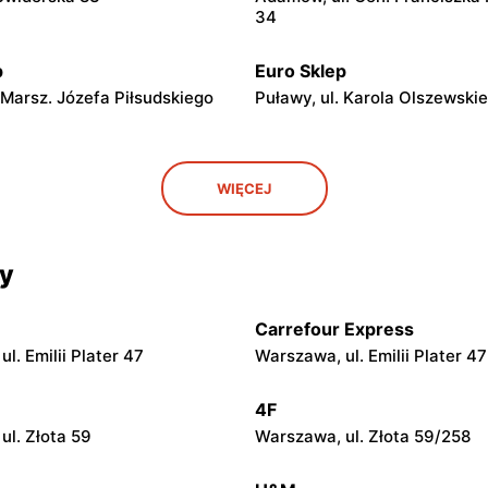
34
p
Euro Sklep
 Marsz. Józefa Piłsudskiego
Puławy, ul. Karola Olszewski
p
Euro Sklep
WIĘCEJ
Dolny, ul. Wierzchoniów 31
Końskie, ul. Niepodległości 7
p
Euro Sklep
cy
 Wilków 4
Skarżysko-Kamienna, ul. Rej
Carrefour Express
p
Euro Sklep
l. Emilii Plater 47
Warszawa, ul. Emilii Plater 47
, ul. Mickiewicza 25
Józefów nad Wisłą, ul. pl. Wo
4F
p
Euro Sklep
ul. Złota 59
Warszawa, ul. Złota 59/258
ska, ul. Lubelska 26
Ostrowiec Świętokrzyski, ul.
Władysława Sikorskiego 41