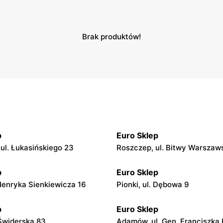
Brak produktów!
p
Euro Sklep
 ul. Łukasińskiego 23
Roszczep, ul. Bitwy Warszaws
p
Euro Sklep
 Henryka Sienkiewicza 16
Pionki, ul. Dębowa 9
p
Euro Sklep
 Świderska 83
Adamów, ul. Gen. Franciszka