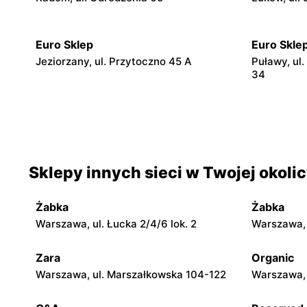
Euro Sklep
Euro Skle
Jeziorzany, ul. Przytoczno 45 A
Puławy, ul.
34
Euro Sklep
Euro Skle
Michów, ul. Rynek II 5
Kazimierz 
Euro Sklep
Euro Skle
Sklepy innych sieci w Twojej okoli
Abramów, ul. 22 Lipca 2A
Wilków, ul.
Żabka
Żabka
Euro Sklep
Euro Skle
Warszawa, ul. Łucka 2/4/6 lok. 2
Warszawa, u
Siemiatycze, ul. Adama Mickiewicza 7
Suchedniów
Zara
Organic
Euro Sklep
Euro Skle
Warszawa, ul. Marszałkowska 104-122
Warszawa, 
Ostrowiec Świętokrzyski, ul. Stawki 77
Biała Podla