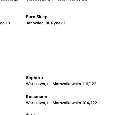
Euro Sklep
ego 10
Janowiec, ul. Rynek 1
Euro Sklep
Końskie, ul. Brzozowa 13
Euro Sklep
owska 78
Skarżysko-Kamienna, ul. Sokola 21/14
Sephora
Euro Sklep
Warszawa, ul. Marszałkowska 116/122
lności 27
Ostrowiec Świętokrzyski al. Jana Pawła
II 83 G
Rossmann
Euro Sklep
Warszawa, ul. Marszałkowska 104/122
Ostrowiec Świętokrzyski os.
Patronackie 16 A