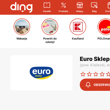
Gazetki
Produkty
Sklepy
Blog
Dni 
Wakacje
Powrót do
Kaufland
POLOmar
szkoły!
Euro Sklep
(
pow. Kielecki,
w
OBSERWU