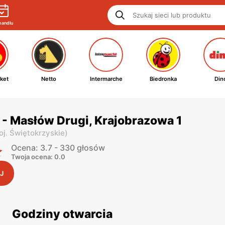
handlu
ket
Netto
Intermarche
Biedronka
Din
 - Masłów Drugi, Krajobrazowa 1
oj. Świętokrzyskie
)
Ocena: 3.7 - 330 głosów
Twoja ocena: 0.0
J
Godziny otwarcia