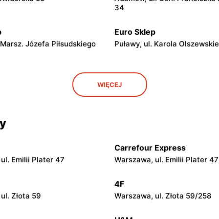
34
p
Euro Sklep
 Marsz. Józefa Piłsudskiego
Puławy, ul. Karola Olszewski
p
Euro Sklep
WIĘCEJ
Dolny, ul. Wierzchoniów 31
Końskie, ul. Niepodległości 7
p
Euro Sklep
cy
 Wilków 4
Skarżysko-Kamienna, ul. Rej
Carrefour Express
p
Euro Sklep
l. Emilii Plater 47
Warszawa, ul. Emilii Plater 47
, ul. Mickiewicza 25
Józefów nad Wisłą, ul. pl. Wo
4F
p
Euro Sklep
ul. Złota 59
Warszawa, ul. Złota 59/258
ska, ul. Lubelska 26
Ostrowiec Świętokrzyski, ul.
Władysława Sikorskiego 41