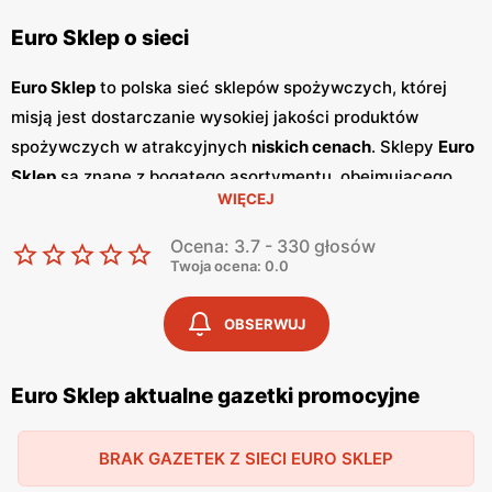
Euro Sklep o sieci
Euro Sklep
to polska sieć sklepów spożywczych, której
misją jest dostarczanie wysokiej jakości produktów
spożywczych w atrakcyjnych
niskich cenach
. Sklepy
Euro
Sklep
są znane z bogatego asortymentu, obejmującego
WIĘCEJ
produkty świeże, artykuły spożywcze, napoje, a także
produkty regionalne i ekologiczne. Klienci cenią sobie
Ocena: 3.7 - 330 głosów
szeroki wybór, częste
promocje
oraz miłą i profesjonalną
Twoja ocena: 0.0
obsługę. Jednym z kluczowych elementów strategii
marketingowej
Euro Sklep
są regularnie wydawane
OBSERWUJ
gazetki promocyjne
.
Gazetki
te prezentują najnowsze
promocje
, specjalne oferty oraz sezonowe wyprzedaże,
Euro Sklep aktualne gazetki promocyjne
dzięki czemu klienci mogą planować swoje zakupy i
korzystać z wyjątkowych okazji cenowych. Są one
BRAK GAZETEK Z SIECI EURO SKLEP
dostępne zarówno w formie papierowej w sklepach, jak i