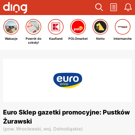
Wakacje
Powrót do
Kaufland
POLOmarket
Netto
Intermarche
szkoły!
Euro Sklep gazetki promocyjne: Pustków
Żurawski
(
pow. Wrocławski,
woj. Dolnośląskie
)