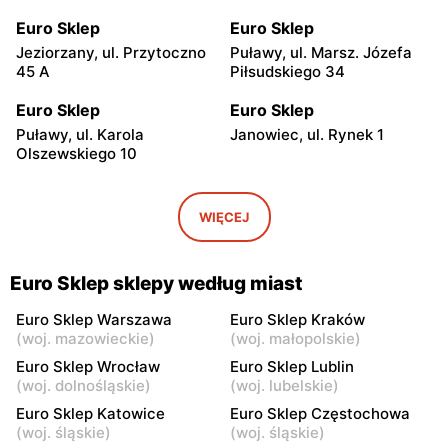
Euro Sklep
Euro Sklep
Jeziorzany, ul. Przytoczno
Puławy, ul. Marsz. Józefa
45 A
Piłsudskiego 34
Euro Sklep
Euro Sklep
Puławy, ul. Karola
Janowiec, ul. Rynek 1
Olszewskiego 10
Euro Sklep
Euro Sklep
Michów, ul. Rynek II 5
Kazimierz Dolny, ul.
WIĘCEJ
Wierzchoniów 31
Euro Sklep
Euro Sklep
Euro Sklep sklepy według miast
Końskie, ul. Niepodległości
Końskie, ul. Brzozowa 13
7
Euro Sklep Warszawa
Euro Sklep Kraków
(
woj. mazowieckie
)
(
woj. małopolskie
)
Euro Sklep
Euro Sklep
Euro Sklep Wrocław
Euro Sklep Lublin
Abramów, ul. 22 Lipca 2A
Wilków, ul. Wilków 4
(
woj. dolnośląskie
)
(
woj. lubelskie
)
Euro Sklep Katowice
Euro Sklep Częstochowa
Euro Sklep
Euro Sklep
(
woj. śląskie
)
(
woj. śląskie
)
Skarżysko-Kamienna, ul.
Skarżysko-Kamienna, ul.