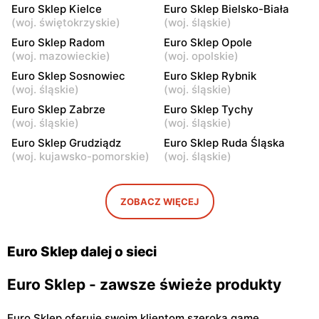
Euro Sklep Kielce
Euro Sklep Bielsko-Biała
Rejowska 78
Sokola 21/14
(
woj. świętokrzyskie
)
(
woj. śląskie
)
Euro Sklep
Euro Sklep
Euro Sklep Radom
Euro Sklep Opole
Siemiatycze, ul. Adama
Suchedniów, ul.
(
woj. mazowieckie
)
(
woj. opolskie
)
Mickiewicza 7
Mickiewicza 25
Euro Sklep Sosnowiec
Euro Sklep Rybnik
(
woj. śląskie
)
(
woj. śląskie
)
Euro Sklep
Euro Sklep
Euro Sklep Zabrze
Euro Sklep Tychy
Józefów nad Wisłą, ul. pl.
Ostrowiec Świętokrzyski al.
(
woj. śląskie
)
(
woj. śląskie
)
Wolności 27
Jana Pawła II 83 G
Euro Sklep Grudziądz
Euro Sklep Ruda Śląska
Euro Sklep
Euro Sklep
(
woj. kujawsko-pomorskie
)
(
woj. śląskie
)
Ostrowiec Świętokrzyski,
Biała Podlaska, ul. Lubelska
ul. Stawki 77
26
ZOBACZ WIĘCEJ
Euro Sklep
Euro Sklep
Ostrowiec Świętokrzyski,
Ostrowiec Świętokrzyski
ul. Władysława Sikorskiego
os. Patronackie 16 A
Euro Sklep dalej o sieci
41
Euro Sklep - zawsze świeże produkty
Euro Sklep oferuje swoim klientom szeroką gamę