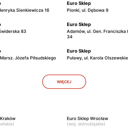
p
Euro Sklep
 Henryka Sienkiewicza 16
Pionki, ul. Dębowa 9
p
Euro Sklep
 Świderska 83
Adamów, ul. Gen. Franciszka
34
p
Euro Sklep
 Marsz. Józefa Piłsudskiego
Puławy, ul. Karola Olszewski
p
Euro Sklep
WIĘCEJ
Dolny, ul. Wierzchoniów 31
Końskie, ul. Niepodległości 7
p
Euro Sklep
 Wilków 4
Skarżysko-Kamienna, ul. Rej
 Kraków
Euro Sklep Wrocław
p
Euro Sklep
olskie
)
(
woj. dolnośląskie
)
, ul. Mickiewicza 25
Józefów nad Wisłą, ul. pl. Wo