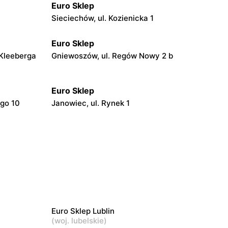
Euro Sklep
Sieciechów, ul. Kozienicka 1
Euro Sklep
 Kleeberga
Gniewoszów, ul. Regów Nowy 2 b
Euro Sklep
ego 10
Janowiec, ul. Rynek 1
Euro Sklep
Końskie, ul. Brzozowa 13
Euro Sklep
owska 78
Skarżysko-Kamienna, ul. Sokola 21/14
Euro Sklep Lublin
Euro Sklep
(
woj. lubelskie
)
lności 27
Ostrowiec Świętokrzyski al. Jana Pawła