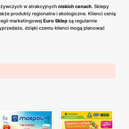
pożywczych w atrakcyjnych
niskich cenach
. Sklepy
że produkty regionalne i ekologiczne. Klienci cenią
tegii marketingowej
Euro Sklep
są regularnie
wyprzedaże, dzięki czemu klienci mogą planować
ach, jak i online, co umożliwia łatwy dostęp do
. Sklepy oferują bogaty wybór produktów
na atrakcyjne
promocje
oraz programy
izacjom oraz szerokiemu asortymentowi produktów,
 na osiedlach oraz przy głównych arteriach
klientów, co przekłada się na zadowolenie i