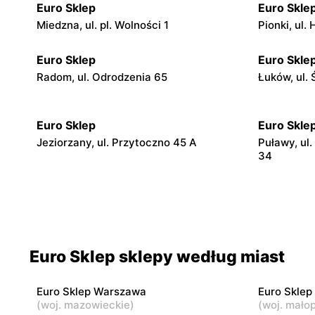
Euro Sklep
Euro Skle
Miedzna, ul. pl. Wolności 1
Pionki, ul.
Euro Sklep
Euro Skle
Radom, ul. Odrodzenia 65
Łuków, ul.
Euro Sklep
Euro Skle
Jeziorzany, ul. Przytoczno 45 A
Puławy, ul.
34
Euro Sklep
Euro Skle
Michów, ul. Rynek II 5
Kazimierz 
Euro Sklep
Euro Skle
Euro Sklep sklepy według miast
Abramów, ul. 22 Lipca 2A
Wilków, ul.
Euro Sklep Warszawa
Euro Sklep
Euro Sklep
Euro Skle
(
woj. mazowieckie
)
(
woj. małop
Siemiatycze, ul. Adama Mickiewicza 7
Suchedniów