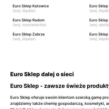
Euro Sklep Katowice
Euro Skle
(
woj. śląskie
)
(
woj. śląsk
Euro Sklep
Euro Skle
Euro Sklep Radom
Euro Sklep
Ostrowiec Świętokrzyski, ul. Stawki 77
Biała Podla
(
woj. mazowieckie
)
(
woj. opols
Euro Sklep Zabrze
Euro Sklep
(
woj. śląskie
)
(
woj. śląsk
Euro Sklep dalej o sieci
Euro Sklep - zawsze świeże produkt
Euro Sklep oferuje swoim klientom szeroką gamę pr
znajdziemy także chemię gospodarczą, kosmetyki, ar