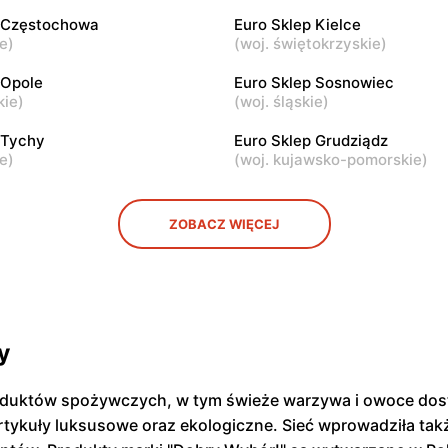
p Częstochowa
Euro Sklep Kielce
ie
)
(
woj. świętokrzyskie
)
p
Euro Sklep
 Opole
Euro Sklep Sosnowiec
ska, ul. Lubelska 26
Ostrowiec Świętokrzyski, ul.
kie
)
(
woj. śląskie
)
Władysława Sikorskiego 41
 Tychy
Euro Sklep Grudziądz
ie
)
(
woj. kujawsko-pomorskie
)
ZOBACZ WIĘCEJ
y
oduktów spożywczych, w tym świeże warzywa i owoce dost
tykuły luksusowe oraz ekologiczne. Sieć wprowadziła tak