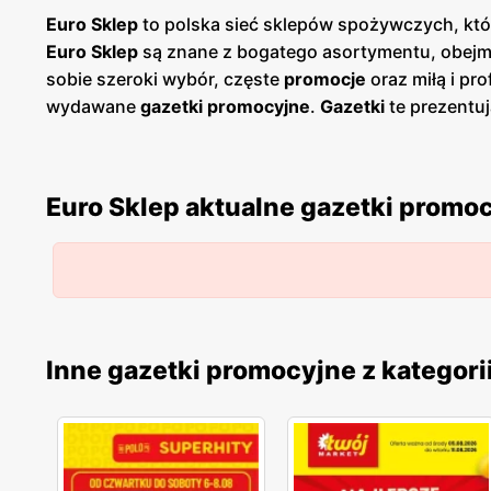
Euro Sklep
to polska sieć sklepów spożywczych, któ
Euro Sklep
są znane z bogatego asortymentu, obejmuj
sobie szeroki wybór, częste
promocje
oraz miłą i pr
wydawane
gazetki promocyjne
.
Gazetki
te prezentu
swoje zakupy i korzystać z wyjątkowych okazji ceno
aktualnych ofert. Sieć
Euro Sklep
kładzie duży nacis
spożywczych, w tym świeże owoce i warzywa, pieczyw
Euro Sklep aktualne gazetki promo
lojalnościowe, które umożliwiają dodatkowe oszczę
Euro Sklep
stał się ulubionym miejscem zakupów dla 
komunikacyjnych, co umożliwia szybkie i wygodne zak
lojalność kupujących.
Inne gazetki promocyjne z kategori