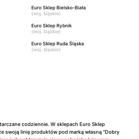
II 83 G
Euro Sklep Bielsko-Biała
(
woj. śląskie
)
Euro Sklep
Euro Sklep Rybnik
Ostrowiec Świętokrzyski os.
(
woj. śląskie
)
Patronackie 16 A
Euro Sklep Ruda Śląska
(
woj. śląskie
)
arczane codziennie. W sklepach Euro Sklep
że swoją linię produktów pod marką własną "Dobry