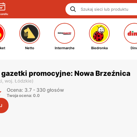
handlu
ket
Netto
Intermarche
Biedronka
Din
 gazetki promocyjne: Nowa Brzeźnica
i,
woj. Łódzkie
)
Ocena: 3.7 - 330 głosów
Twoja ocena: 0.0
J