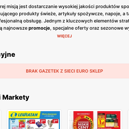
rej misją jest dostarczanie wysokiej jakości produktów s
ącego produkty świeże, artykuły spożywcze, napoje, a tak
ofesjonalną obsługę. Jednym z kluczowych elementów stra
ją najnowsze
promocje
, specjalne oferty oraz sezonowe 
wych. Są one dostępne zarówno w formie papierowej w sklep
WIĘCEJ
k na jakość obsługi oraz świeżość oferowanych produktów
o, nabiał, mięso oraz gotowe dania. Klienci mogą liczyć 
cyjne
dności przy regularnych zakupach. Dzięki dogodnym lokal
wielu Polaków. Sklepy są zlokalizowane w centrach miast,
upy. Firma stawia na wysoką jakość obsługi oraz komfort 
BRAK GAZETEK Z SIECI EURO SKLEP
i Markety