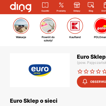
Gazetki
Produkty
Sklepy
Blog
Dni 
Wakacje
Powrót do
Kaufland
POLOmar
szkoły!
Euro Sklep
(
pow. Pajęczańsk
OBSERWU
Euro Sklep o sieci