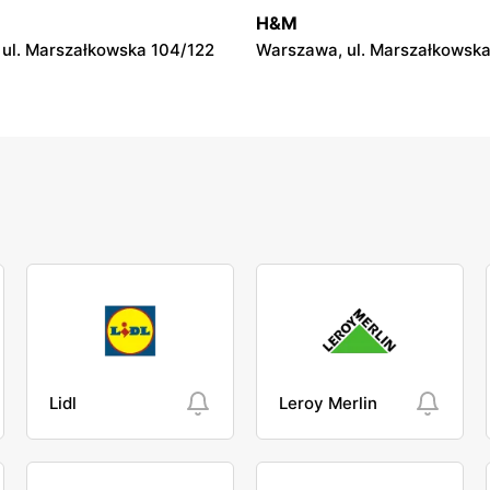
ul. Gen. Augusta Emila
Tomaszów Mazowiecki, ul. No
H&M
ila 28
Barlickiego 2
ul. Marszałkowska 104/122
Warszawa, ul. Marszałkowska
Lidl
Leroy Merlin