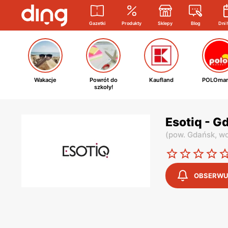
Gazetki
Produkty
Sklepy
Blog
Dni 
Wakacje
Powrót do
Kaufland
POLOmar
szkoły!
Esotiq - G
(
pow. Gdańsk,
wo
OBSERWU