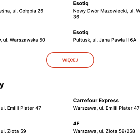
Esotiq
śna, ul. Gołębia 26
Nowy Dwór Mazowiecki, ul. 
36
Esotiq
 ul. Warszawska 50
Pułtusk, ul. Jana Pawła II 6A
Esotiq
WIĘCEJ
iecka, ul. Tadeusza
Łowicz, ul. pl. Nowy Rynek 3
 10
cy
Esotiq
laski, ul. Długa 22
Ostrów Mazowiecka, ul. Juliu
Słowackiego 1
Carrefour Express
l. Emilii Plater 47
Warszawa, ul. Emilii Plater 47
Esotiq
 Bolesława Chrobrego 1
Dęblin, ul. PCK 1
4F
ul. Złota 59
Warszawa, ul. Złota 59/258
Esotiq