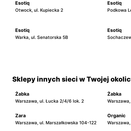
Esotiq
Esotiq
Otwock, ul. Kupiecka 2
Podkowa Le
Esotiq
Esotiq
Warka, ul. Senatorska 5B
Sochaczew,
Esotiq
Esotiq
Skierniewice, ul. Jagiellońska 8/16
Rawa Mazow
Kościuszki
Sklepy innych sieci w Twojej okoli
Esotiq
Esotiq
Siedlce, ul. Józefa Piłsudskiego 74
Sokołów Pod
Żabka
Żabka
Warszawa, ul. Łucka 2/4/6 lok. 2
Warszawa, u
Esotiq
Esotiq
Płock, ul. Wyszogrodzka 127
Radom, ul.
Zara
Organic
Warszawa, ul. Marszałkowska 104-122
Warszawa, 
Esotiq
Esotiq