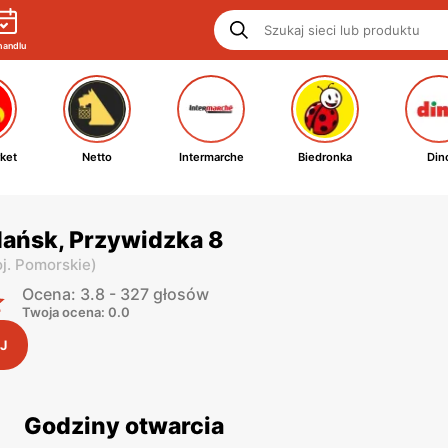
handlu
ket
Netto
Intermarche
Biedronka
Din
dańsk, Przywidzka 8
j. Pomorskie
)
Ocena: 3.8 - 327 głosów
Twoja ocena: 0.0
J
Godziny otwarcia