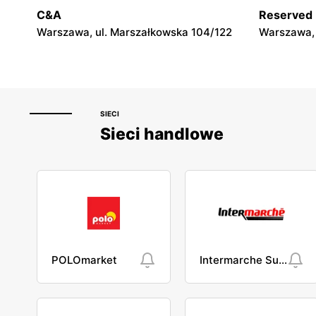
Łuków, ul. Stefana Zdanowskiego 7
Ostrołęka, 
C&A
Reserved
Fieldorfa N
Warszawa, ul. Marszałkowska 104/122
Warszawa, 
SIECI
Sieci handlowe
POLOmarket
Intermarche Super