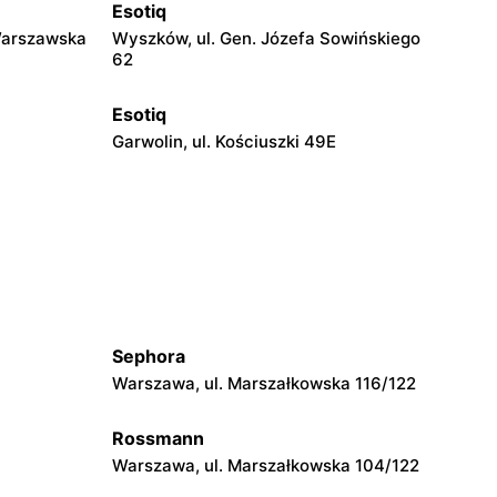
Esotiq
Warszawska
Wyszków, ul. Gen. Józefa Sowińskiego
62
Esotiq
Garwolin, ul. Kościuszki 49E
Esotiq
Ciechanów, ul. Niechodzka 5
Esotiq
sza
Przasnysz, ul. Orlika 18
Sephora
Warszawa, ul. Marszałkowska 116/122
Esotiq
Płock, ul. Tysiąclecia 1
Rossmann
Warszawa, ul. Marszałkowska 104/122
Esotiq