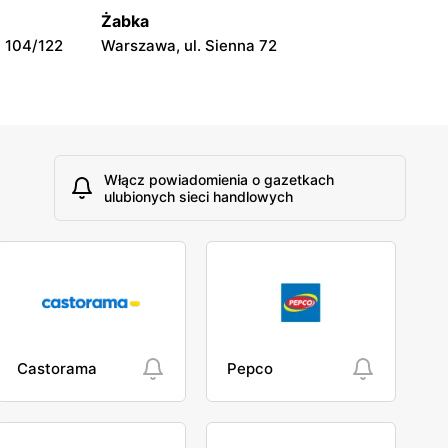
rberta
Mława, ul. 3 Maja 3B
Żabka
 104/122
Warszawa, ul. Sienna 72
Włącz powiadomienia o gazetkach
ulubionych sieci handlowych
Castorama
Pepco