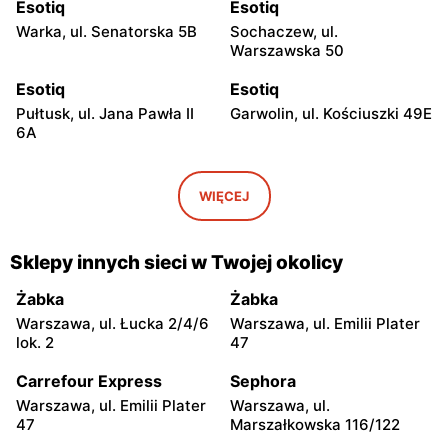
Esotiq
Esotiq
Warka, ul. Senatorska 5B
Sochaczew, ul.
Warszawska 50
Esotiq
Esotiq
Pułtusk, ul. Jana Pawła II
Garwolin, ul. Kościuszki 49E
6A
Esotiq
Esotiq
Skierniewice, ul.
Rawa Mazowiecka, ul.
WIĘCEJ
Jagiellońska 8/16
Tadeusza Kościuszki 10
Esotiq
Esotiq
Sklepy innych sieci w Twojej okolicy
Łowicz, ul. pl. Nowy Rynek
Ciechanów, ul. Niechodzka
3
5
Żabka
Żabka
Warszawa, ul. Łucka 2/4/6
Warszawa, ul. Emilii Plater
Esotiq
Esotiq
lok. 2
47
Siedlce, ul. Józefa
Sokołów Podlaski, ul. Długa
Piłsudskiego 74
22
Carrefour Express
Sephora
Warszawa, ul. Emilii Plater
Warszawa, ul.
Esotiq
Esotiq
47
Marszałkowska 116/122
Ostrów Mazowiecka, ul.
Przasnysz, ul. Orlika 18