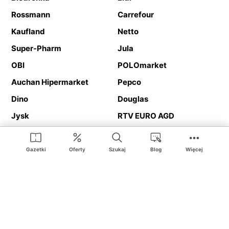
Rossmann
Carrefour
Kaufland
Netto
Super-Pharm
Jula
OBI
POLOmarket
Auchan Hipermarket
Pepco
Dino
Douglas
Jysk
RTV EURO AGD
Action
Media Expert
Deichmann
Media Markt
Gazetki
Oferty
Szukaj
Blog
Więcej
Ding.pl to serwis internetowy prezentujący
gazetki promocyjne
oraz
katalogi
sklepów i dużych sieci handlowych. Dzięki
geolokalizacji otrzymasz przede wszystkim oferty sklepów, z
Twojego bliskiego otoczenia. Dodatkowo na stronie znajdziesz
adresy sklepów, więc w trakcie podróży bez problemu trafisz do
ulubionego sklepu.