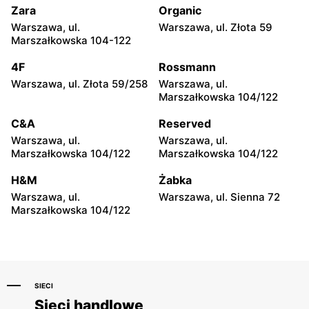
Juliusza Słowackiego 1
Zara
Organic
Warszawa, ul.
Warszawa, ul. Złota 59
Esotiq
Esotiq
Marszałkowska 104-122
Płock, ul. Wyszogrodzka
Radom, ul. Bolesława
127
Chrobrego 1
4F
Rossmann
Warszawa, ul. Złota 59/258
Warszawa, ul.
Esotiq
Esotiq
Marszałkowska 104/122
Dęblin, ul. PCK 1
Płock, ul. Tysiąclecia 1
C&A
Reserved
Esotiq
Esotiq
Warszawa, ul.
Warszawa, ul.
Łuków, ul. Stefana
Ostrołęka, ul. Gen. Augusta
Marszałkowska 104/122
Marszałkowska 104/122
Zdanowskiego 7
Emila Fieldorfa Nila 28
H&M
Żabka
Esotiq
Esotiq
Warszawa, ul.
Warszawa, ul. Sienna 72
Tomaszów Mazowiecki, ul.
Mława, ul. 3 Maja 3B
Marszałkowska 104/122
Norberta Barlickiego 2
SIECI
Sieci handlowe