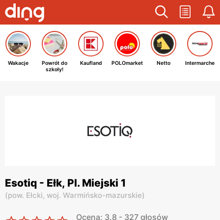
Wakacje
Powrót do
Kaufland
POLOmarket
Netto
Intermarche
szkoły!
Esotiq - Ełk, Pl. Miejski 1
(
pow. Ełcki,
woj. Warmińsko-mazurskie
)
Ocena: 3.8 - 327 głosów