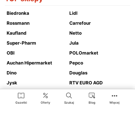
Biedronka
Lidl
Rossmann
Carrefour
Kaufland
Netto
Super-Pharm
Jula
OBI
POLOmarket
Auchan Hipermarket
Pepco
Dino
Douglas
Jysk
RTV EURO AGD
Action
Media Expert
Deichmann
Media Markt
Gazetki
Oferty
Szukaj
Blog
Więcej
Ding.pl to serwis internetowy prezentujący
gazetki promocyjne
oraz
katalogi
sklepów i dużych sieci handlowych. Dzięki
geolokalizacji otrzymasz przede wszystkim oferty sklepów, z
Twojego bliskiego otoczenia. Dodatkowo na stronie znajdziesz