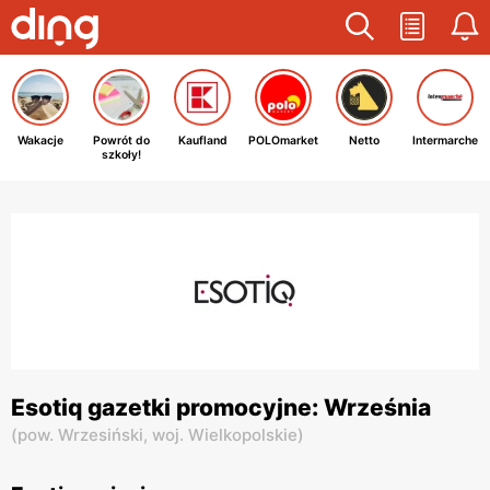
Wakacje
Powrót do
Kaufland
POLOmarket
Netto
Intermarche
szkoły!
Esotiq gazetki promocyjne: Września
(
pow. Wrzesiński,
woj. Wielkopolskie
)