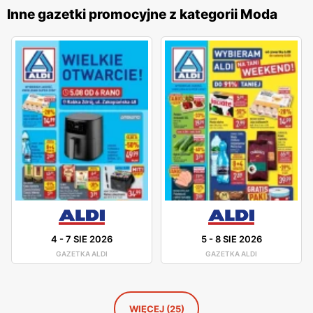
wysokiej jakości materiałów i starannego wykonania, co
Inne gazetki promocyjne z kategorii Moda
sprawia, że cieszą się one dużym uznaniem wśród klientek.
Firma stawia na innowacyjność i ciągłe udoskonalanie
swoich wyrobów, co pozwala na oferowanie bielizny, która
jest nie tylko modna, ale także wygodna i trwała. Sklepy
Esotiq
są obecne w całej Polsce, oferując swoje produkty
w licznych placówkach oraz w sklepie internetowym.
Dzięki temu klientki mają łatwy dostęp do szerokiej gamy
bielizny i odzieży domowej, które mogą zakupić w dogodny
dla siebie sposób. Firma kładzie duży nacisk na jakość
obsługi oraz pomoc w wyborze odpowiednich produktów,
co przekłada się na zadowolenie i lojalność klientek.
4
-
7 SIE 2026
5
-
8 SIE 2026
GAZETKA ALDI
GAZETKA ALDI
WIĘCEJ (25)