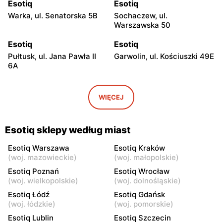
Esotiq
Esotiq
Warka, ul. Senatorska 5B
Sochaczew, ul.
Warszawska 50
Esotiq
Esotiq
Pułtusk, ul. Jana Pawła II
Garwolin, ul. Kościuszki 49E
6A
Esotiq
Esotiq
Skierniewice, ul.
Rawa Mazowiecka, ul.
WIĘCEJ
Jagiellońska 8/16
Tadeusza Kościuszki 10
Esotiq
Esotiq
Esotiq sklepy według miast
Łowicz, ul. pl. Nowy Rynek
Ciechanów, ul. Niechodzka
3
5
Esotiq Warszawa
Esotiq Kraków
(
woj. mazowieckie
)
(
woj. małopolskie
)
Esotiq
Esotiq
Esotiq Poznań
Esotiq Wrocław
Siedlce, ul. Józefa
Sokołów Podlaski, ul. Długa
(
woj. wielkopolskie
)
(
woj. dolnośląskie
)
Piłsudskiego 74
22
Esotiq Łódź
Esotiq Gdańsk
(
woj. łódzkie
)
(
woj. pomorskie
)
Esotiq
Esotiq
Esotiq Lublin
Esotiq Szczecin
Ostrów Mazowiecka, ul.
Przasnysz, ul. Orlika 18