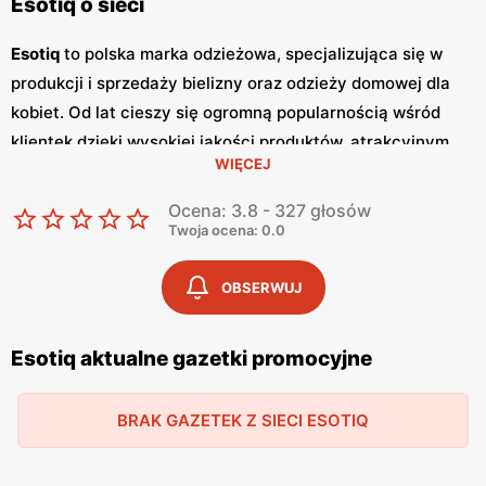
Esotiq o sieci
Esotiq
to polska marka odzieżowa, specjalizująca się w
produkcji i sprzedaży bielizny oraz odzieży domowej dla
kobiet. Od lat cieszy się ogromną popularnością wśród
klientek dzięki wysokiej jakości produktów, atrakcyjnym
WIĘCEJ
niskim cenom
oraz nowoczesnym wzorom. Klientki cenią
sobie szeroki wybór, częste
promocje
oraz dbałość o
Ocena: 3.8 - 327 głosów
detale, które sprawiają, że bielizna
Esotiq
jest wygodna i
Twoja ocena: 0.0
trwała. Jednym z kluczowych elementów strategii
marketingowej
Esotiq
są regularnie wydawane
gazetki
OBSERWUJ
promocyjne
.
Gazetki
te prezentują najnowsze kolekcje,
wyprzedaże oraz specjalne oferty, dzięki czemu klientki
Esotiq aktualne gazetki promocyjne
mogą planować swoje zakupy i korzystać z wyjątkowych
okazji cenowych. Są one dostępne zarówno w formie
BRAK GAZETEK Z SIECI ESOTIQ
papierowej w sklepach, jak i online, co umożliwia łatwy
dostęp do aktualnych ofert. Produkty
Esotiq
są znane z