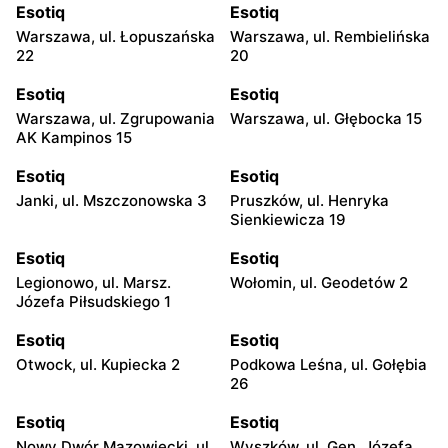
Esotiq
Esotiq
Warszawa, ul. Łopuszańska
Warszawa, ul. Rembielińska
22
20
Esotiq
Esotiq
Warszawa, ul. Zgrupowania
Warszawa, ul. Głębocka 15
AK Kampinos 15
Esotiq
Esotiq
Janki, ul. Mszczonowska 3
Pruszków, ul. Henryka
Sienkiewicza 19
Esotiq
Esotiq
Legionowo, ul. Marsz.
Wołomin, ul. Geodetów 2
Józefa Piłsudskiego 1
Esotiq
Esotiq
Otwock, ul. Kupiecka 2
Podkowa Leśna, ul. Gołębia
26
Esotiq
Esotiq
Nowy Dwór Mazowiecki, ul.
Wyszków, ul. Gen. Józefa