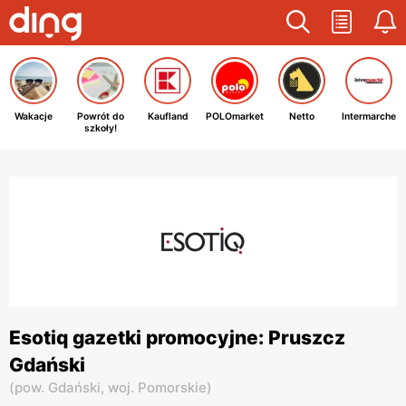
Wakacje
Powrót do
Kaufland
POLOmarket
Netto
Intermarche
szkoły!
Esotiq gazetki promocyjne: Pruszcz
Gdański
(
pow. Gdański,
woj. Pomorskie
)