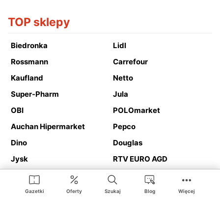
TOP sklepy
Biedronka
Lidl
Rossmann
Carrefour
Kaufland
Netto
Super-Pharm
Jula
OBI
POLOmarket
Auchan Hipermarket
Pepco
Dino
Douglas
Jysk
RTV EURO AGD
Action
Media Expert
Deichmann
Media Markt
Gazetki
Oferty
Szukaj
Blog
Więcej