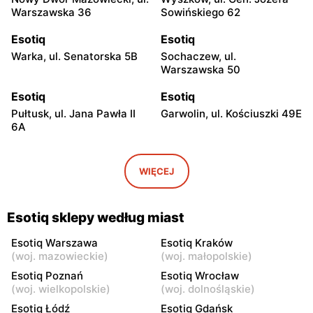
Warszawska 36
Sowińskiego 62
Esotiq
Esotiq
Warka, ul. Senatorska 5B
Sochaczew, ul.
Warszawska 50
Esotiq
Esotiq
Pułtusk, ul. Jana Pawła II
Garwolin, ul. Kościuszki 49E
6A
Esotiq
Esotiq
Skierniewice, ul.
Rawa Mazowiecka, ul.
WIĘCEJ
Jagiellońska 8/16
Tadeusza Kościuszki 10
Esotiq
Esotiq
Esotiq sklepy według miast
Łowicz, ul. pl. Nowy Rynek
Ciechanów, ul. Niechodzka
3
5
Esotiq Warszawa
Esotiq Kraków
(
woj. mazowieckie
)
(
woj. małopolskie
)
Esotiq
Esotiq
Esotiq Poznań
Esotiq Wrocław
Siedlce, ul. Józefa
Sokołów Podlaski, ul. Długa
(
woj. wielkopolskie
)
(
woj. dolnośląskie
)
Piłsudskiego 74
22
Esotiq Łódź
Esotiq Gdańsk