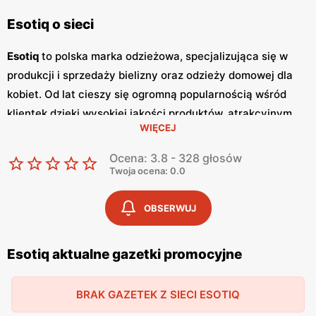
Esotiq o sieci
Esotiq
to polska marka odzieżowa, specjalizująca się w
produkcji i sprzedaży bielizny oraz odzieży domowej dla
kobiet. Od lat cieszy się ogromną popularnością wśród
klientek dzięki wysokiej jakości produktów, atrakcyjnym
WIĘCEJ
niskim cenom
oraz nowoczesnym wzorom. Klientki cenią
sobie szeroki wybór, częste
promocje
oraz dbałość o
Ocena: 3.8 - 328 głosów
detale, które sprawiają, że bielizna
Esotiq
jest wygodna i
Twoja ocena: 0.0
trwała. Jednym z kluczowych elementów strategii
marketingowej
Esotiq
są regularnie wydawane
gazetki
OBSERWUJ
promocyjne
.
Gazetki
te prezentują najnowsze kolekcje,
wyprzedaże oraz specjalne oferty, dzięki czemu klientki
Esotiq aktualne gazetki promocyjne
mogą planować swoje zakupy i korzystać z wyjątkowych
okazji cenowych. Są one dostępne zarówno w formie
BRAK GAZETEK Z SIECI ESOTIQ
papierowej w sklepach, jak i online, co umożliwia łatwy