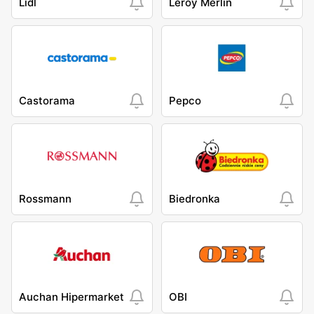
Lidl
Leroy Merlin
Castorama
Pepco
Rossmann
Biedronka
Auchan Hipermarket
OBI