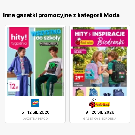
dostęp do aktualnych ofert. Produkty
Esotiq
są znane z
wysokiej jakości materiałów i starannego wykonania, co
Inne gazetki promocyjne z kategorii Moda
sprawia, że cieszą się one dużym uznaniem wśród klientek.
Firma stawia na innowacyjność i ciągłe udoskonalanie
swoich wyrobów, co pozwala na oferowanie bielizny, która
jest nie tylko modna, ale także wygodna i trwała. Sklepy
Esotiq
są obecne w całej Polsce, oferując swoje produkty
w licznych placówkach oraz w sklepie internetowym.
Dzięki temu klientki mają łatwy dostęp do szerokiej gamy
bielizny i odzieży domowej, które mogą zakupić w dogodny
dla siebie sposób. Firma kładzie duży nacisk na jakość
obsługi oraz pomoc w wyborze odpowiednich produktów,
co przekłada się na zadowolenie i lojalność klientek.
5
-
12 SIE 2026
9
-
26 SIE 2026
GAZETKA PEPCO
GAZETKA BIEDRONKA