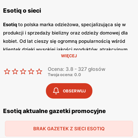
Esotiq o sieci
Esotiq
to polska marka odzieżowa, specjalizująca się w
produkcji i sprzedaży bielizny oraz odzieży domowej dla
kobiet. Od lat cieszy się ogromną popularnością wśród
klientek dzięki wysokiej jakości produktów, atrakcyjnym
WIĘCEJ
niskim cenom
oraz nowoczesnym wzorom. Klientki cenią
sobie szeroki wybór, częste
promocje
oraz dbałość o
Ocena: 3.8 - 327 głosów
detale, które sprawiają, że bielizna
Esotiq
jest wygodna i
Twoja ocena: 0.0
trwała. Jednym z kluczowych elementów strategii
marketingowej
Esotiq
są regularnie wydawane
gazetki
OBSERWUJ
promocyjne
.
Gazetki
te prezentują najnowsze kolekcje,
wyprzedaże oraz specjalne oferty, dzięki czemu klientki
Esotiq aktualne gazetki promocyjne
mogą planować swoje zakupy i korzystać z wyjątkowych
okazji cenowych. Są one dostępne zarówno w formie
BRAK GAZETEK Z SIECI ESOTIQ
papierowej w sklepach, jak i online, co umożliwia łatwy