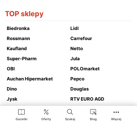
TOP sklepy
Biedronka
Lidl
Rossmann
Carrefour
Kaufland
Netto
Super-Pharm
Jula
OBI
POLOmarket
Auchan Hipermarket
Pepco
Dino
Douglas
Jysk
RTV EURO AGD
Action
Media Expert
Deichmann
Media Markt
Gazetki
Oferty
Szukaj
Blog
Więcej