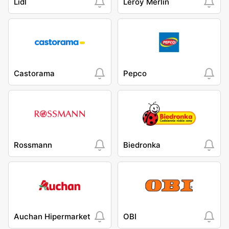
Lidl
Leroy Merlin
Castorama
Pepco
Rossmann
Biedronka
Auchan Hipermarket
OBI