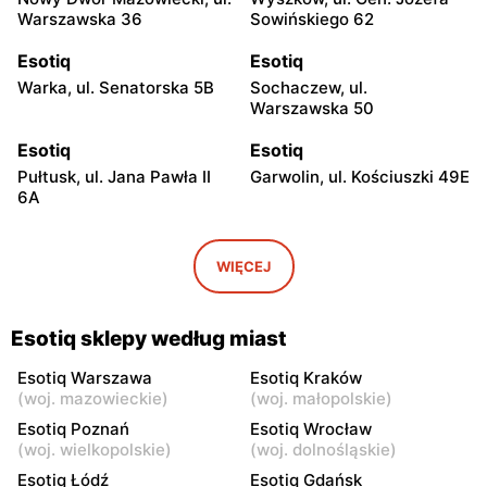
Warszawska 36
Sowińskiego 62
Esotiq
Esotiq
Warka, ul. Senatorska 5B
Sochaczew, ul.
Warszawska 50
Esotiq
Esotiq
Pułtusk, ul. Jana Pawła II
Garwolin, ul. Kościuszki 49E
6A
Esotiq
Esotiq
Skierniewice, ul.
Rawa Mazowiecka, ul.
WIĘCEJ
Jagiellońska 8/16
Tadeusza Kościuszki 10
Esotiq
Esotiq
Esotiq sklepy według miast
Łowicz, ul. pl. Nowy Rynek
Ciechanów, ul. Niechodzka
3
5
Esotiq Warszawa
Esotiq Kraków
(
woj. mazowieckie
)
(
woj. małopolskie
)
Esotiq
Esotiq
Esotiq Poznań
Esotiq Wrocław
Siedlce, ul. Józefa
Sokołów Podlaski, ul. Długa
(
woj. wielkopolskie
)
(
woj. dolnośląskie
)
Piłsudskiego 74
22
Esotiq Łódź
Esotiq Gdańsk