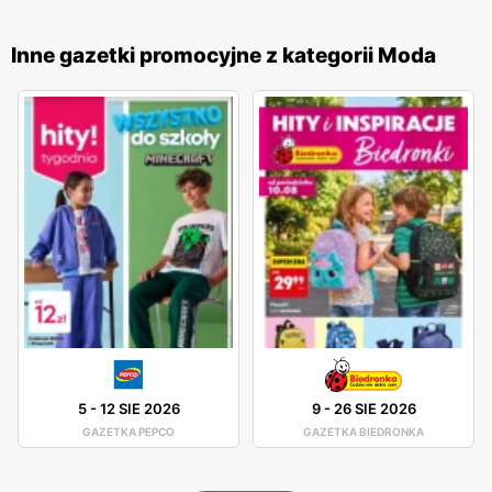
dostęp do aktualnych ofert. Produkty
Esotiq
są znane z
wysokiej jakości materiałów i starannego wykonania, co
Inne gazetki promocyjne z kategorii Moda
sprawia, że cieszą się one dużym uznaniem wśród klientek.
Firma stawia na innowacyjność i ciągłe udoskonalanie
swoich wyrobów, co pozwala na oferowanie bielizny, która
jest nie tylko modna, ale także wygodna i trwała. Sklepy
Esotiq
są obecne w całej Polsce, oferując swoje produkty
w licznych placówkach oraz w sklepie internetowym.
Dzięki temu klientki mają łatwy dostęp do szerokiej gamy
bielizny i odzieży domowej, które mogą zakupić w dogodny
dla siebie sposób. Firma kładzie duży nacisk na jakość
obsługi oraz pomoc w wyborze odpowiednich produktów,
co przekłada się na zadowolenie i lojalność klientek.
5
-
12 SIE 2026
9
-
26 SIE 2026
GAZETKA PEPCO
GAZETKA BIEDRONKA