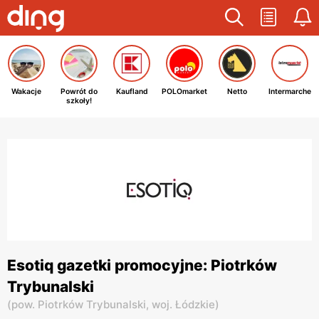
Wakacje
Powrót do
Kaufland
POLOmarket
Netto
Intermarche
szkoły!
Esotiq gazetki promocyjne: Piotrków
Trybunalski
(
pow. Piotrków Trybunalski,
woj. Łódzkie
)