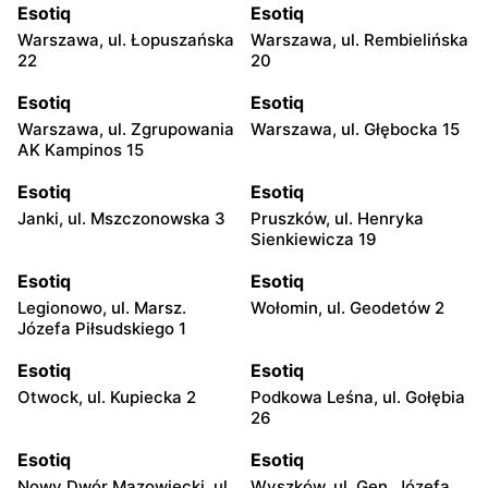
Esotiq
Esotiq
Warszawa, ul. Łopuszańska
Warszawa, ul. Rembielińska
22
20
Esotiq
Esotiq
Warszawa, ul. Zgrupowania
Warszawa, ul. Głębocka 15
AK Kampinos 15
Esotiq
Esotiq
Janki, ul. Mszczonowska 3
Pruszków, ul. Henryka
Sienkiewicza 19
Esotiq
Esotiq
Legionowo, ul. Marsz.
Wołomin, ul. Geodetów 2
Józefa Piłsudskiego 1
Esotiq
Esotiq
Otwock, ul. Kupiecka 2
Podkowa Leśna, ul. Gołębia
26
Esotiq
Esotiq
Nowy Dwór Mazowiecki, ul.
Wyszków, ul. Gen. Józefa