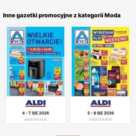
dostęp do aktualnych ofert. Produkty
Esotiq
są znane z
wysokiej jakości materiałów i starannego wykonania, co
Inne gazetki promocyjne z kategorii Moda
sprawia, że cieszą się one dużym uznaniem wśród klientek.
Firma stawia na innowacyjność i ciągłe udoskonalanie
swoich wyrobów, co pozwala na oferowanie bielizny, która
jest nie tylko modna, ale także wygodna i trwała. Sklepy
Esotiq
są obecne w całej Polsce, oferując swoje produkty
w licznych placówkach oraz w sklepie internetowym.
Dzięki temu klientki mają łatwy dostęp do szerokiej gamy
bielizny i odzieży domowej, które mogą zakupić w dogodny
dla siebie sposób. Firma kładzie duży nacisk na jakość
obsługi oraz pomoc w wyborze odpowiednich produktów,
co przekłada się na zadowolenie i lojalność klientek.
4
-
7 SIE 2026
5
-
8 SIE 2026
GAZETKA ALDI
GAZETKA ALDI