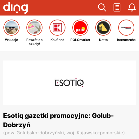
Wakacje
Powrót do
Kaufland
POLOmarket
Netto
Intermarche
szkoły!
Esotiq gazetki promocyjne: Golub-
Dobrzyń
(
pow. Golubsko-dobrzyński,
woj. Kujawsko-pomorskie
)