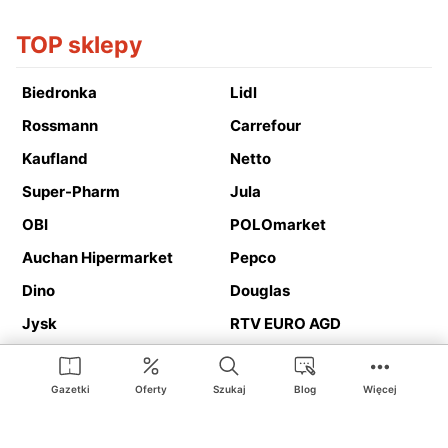
TOP sklepy
Biedronka
Lidl
Rossmann
Carrefour
Kaufland
Netto
Super-Pharm
Jula
OBI
POLOmarket
Auchan Hipermarket
Pepco
Dino
Douglas
Jysk
RTV EURO AGD
Action
Media Expert
Deichmann
Media Markt
Gazetki
Oferty
Szukaj
Blog
Więcej