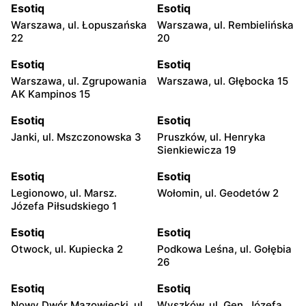
Esotiq
Esotiq
Warszawa, ul. Łopuszańska
Warszawa, ul. Rembielińska
22
20
Esotiq
Esotiq
Warszawa, ul. Zgrupowania
Warszawa, ul. Głębocka 15
AK Kampinos 15
Esotiq
Esotiq
Janki, ul. Mszczonowska 3
Pruszków, ul. Henryka
Sienkiewicza 19
Esotiq
Esotiq
Legionowo, ul. Marsz.
Wołomin, ul. Geodetów 2
Józefa Piłsudskiego 1
Esotiq
Esotiq
Otwock, ul. Kupiecka 2
Podkowa Leśna, ul. Gołębia
26
Esotiq
Esotiq
Nowy Dwór Mazowiecki, ul.
Wyszków, ul. Gen. Józefa