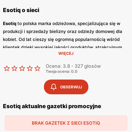
Esotiq o sieci
Esotiq
to polska marka odzieżowa, specjalizująca się w
produkcji i sprzedaży bielizny oraz odzieży domowej dla
kobiet. Od lat cieszy się ogromną popularnością wśród
klientek dzięki wysokiej jakości produktów, atrakcyjnym
WIĘCEJ
niskim cenom
oraz nowoczesnym wzorom. Klientki cenią
sobie szeroki wybór, częste
promocje
oraz dbałość o
Ocena: 3.8 - 327 głosów
detale, które sprawiają, że bielizna
Esotiq
jest wygodna i
Twoja ocena: 0.0
trwała. Jednym z kluczowych elementów strategii
marketingowej
Esotiq
są regularnie wydawane
gazetki
OBSERWUJ
promocyjne
.
Gazetki
te prezentują najnowsze kolekcje,
wyprzedaże oraz specjalne oferty, dzięki czemu klientki
Esotiq aktualne gazetki promocyjne
mogą planować swoje zakupy i korzystać z wyjątkowych
okazji cenowych. Są one dostępne zarówno w formie
BRAK GAZETEK Z SIECI ESOTIQ
papierowej w sklepach, jak i online, co umożliwia łatwy