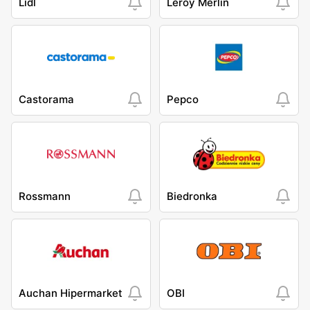
Lidl
Leroy Merlin
Castorama
Pepco
Rossmann
Biedronka
Auchan Hipermarket
OBI