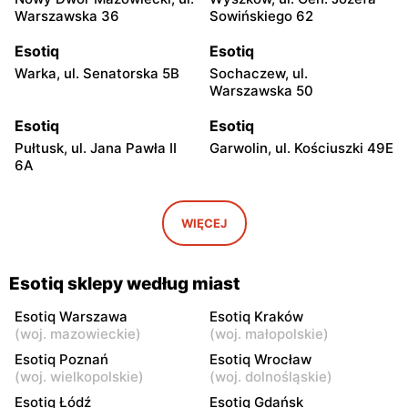
Warszawska 36
Sowińskiego 62
Esotiq
Esotiq
Warka, ul. Senatorska 5B
Sochaczew, ul.
Warszawska 50
Esotiq
Esotiq
Pułtusk, ul. Jana Pawła II
Garwolin, ul. Kościuszki 49E
6A
Esotiq
Esotiq
Skierniewice, ul.
Rawa Mazowiecka, ul.
WIĘCEJ
Jagiellońska 8/16
Tadeusza Kościuszki 10
Esotiq
Esotiq
Esotiq sklepy według miast
Łowicz, ul. pl. Nowy Rynek
Ciechanów, ul. Niechodzka
3
5
Esotiq Warszawa
Esotiq Kraków
(
woj. mazowieckie
)
(
woj. małopolskie
)
Esotiq
Esotiq
Esotiq Poznań
Esotiq Wrocław
Siedlce, ul. Józefa
Sokołów Podlaski, ul. Długa
(
woj. wielkopolskie
)
(
woj. dolnośląskie
)
Piłsudskiego 74
22
Esotiq Łódź
Esotiq Gdańsk