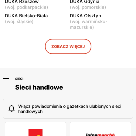
DUKA
DUKA Rzeszów
DUKA
DUKA Gdynia
(
woj. podkarpackie
)
(
woj. pomorskie
)
Bydgoszcz, ul. Wojska
Tarnów, ul. Nowodąbrowska
Polskiego 1
127
DUKA Bielsko-Biała
DUKA Olsztyn
(
woj. śląskie
)
(
woj. warmińsko-
DUKA
DUKA
mazurskie
)
Kraków, ul. Stawowa 61
Kraków, ul. Pawia 5
DUKA
DUKA
ZOBACZ WIĘCEJ
Kraków, ul. Podgórska 34
Rzeszów al. Józefa
Piłsudskiego 44
SIECI
Sieci handlowe
Włącz powiadomienia o gazetkach ulubionych sieci
handlowych