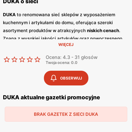
DUKA o sieci
DUKA
to renomowana sieć sklepów z wyposażeniem
kuchennym i artykułami do domu, oferująca szeroki
asortyment produktów w atrakcyjnych
niskich cenach
.
Znana z wysokiej jakości artykułów oraz nowoczesnego
WIĘCEJ
designu, sieć
DUKA
zdobyła zaufanie klientów dzięki
bogatej ofercie oraz częstym
promocjom
. Klienci mogą
Ocena: 4.3 - 31 głosów
liczyć na szeroki wybór produktów, które spełniają
Twoja ocena: 0.0
najwyższe standardy jakości. Jednym z kluczowych
elementów strategii marketingowej
DUKA
są regularnie
OBSERWUJ
wydawane
gazetki promocyjne
.
Gazetki
te prezentują
najnowsze oferty specjalne, nowości produktowe oraz
DUKA aktualne gazetki promocyjne
sezonowe wyprzedaże, dzięki czemu klienci mogą
planować swoje zakupy i korzystać z wyjątkowych okazji
BRAK GAZETEK Z SIECI DUKA
cenowych. Są one dostępne zarówno w formie papierowej
w sklepach, jak i online, co umożliwia łatwy dostęp do