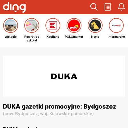
Wakacje
Powrót do
Kaufland
POLOmarket
Netto
Intermarche
szkoły!
DUKA gazetki promocyjne: Bydgoszcz
(
pow. Bydgoszcz,
woj. Kujawsko-pomorskie
)