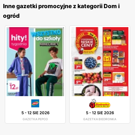
aktualnych ofert. Sklepy
DUKA
znajdują się w dogodnych
Inne gazetki promocyjne z kategorii Dom i
lokalizacjach na terenie całej Polski, co ułatwia dostęp do
ogród
szerokiej gamy produktów kuchennych i artykułów do
domu. Firma kładzie duży nacisk na jakość obsługi oraz
pomoc w wyborze odpowiednich produktów, oferując
fachowe doradztwo oraz porady dotyczące aranżacji
wnętrz. Dzięki temu
DUKA
zdobyła zaufanie i lojalność
wielu klientów. Produkty oferowane przez
DUKA
charakteryzują się wysoką jakością, a szeroki asortyment
obejmuje zarówno popularne marki, jak i produkty własne,
które są dostępne w atrakcyjnych
niskich cenach
. Sieć
stawia na innowacyjność i ciągłe udoskonalanie swojej
oferty, aby sprostać oczekiwaniom klientów
poszukujących funkcjonalnych i estetycznych rozwiązań
5
-
12 SIE 2026
5
-
12 SIE 2026
kuchennych oraz domowych.
GAZETKA PEPCO
GAZETKA BIEDRONKA