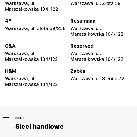
Drogerie Laboo
Drogerie Laboo
Warszawa, ul.
Warszawa, ul. Złota 59
Rawa Mazowiecka, ul.
Żelechów, ul. Rynek 9
Marszałkowska 104-122
Tomaszowska 26A
4F
Rossmann
Drogerie Laboo
Drogerie Laboo
Warszawa, ul. Złota 59/258
Warszawa, ul.
Bielany-Żyłaki, ul.
Siedlce, ul. Józefa
Marszałkowska 104/122
Słoneczna 5
Piłsudskiego 74
C&A
Reserved
Drogerie Laboo
Drogerie Laboo
Warszawa, ul.
Warszawa, ul.
Gąbin, ul. Płocka 4
Głowno, ul. Bielawska 3
Marszałkowska 104/122
Marszałkowska 104/122
Drogerie Laboo
Drogerie Laboo
H&M
Żabka
Koluszki, ul. Targowa 86
Łuków, ul. Strzelnicza 7
Warszawa, ul.
Warszawa, ul. Sienna 72
Marszałkowska 104/122
SIECI
Sieci handlowe