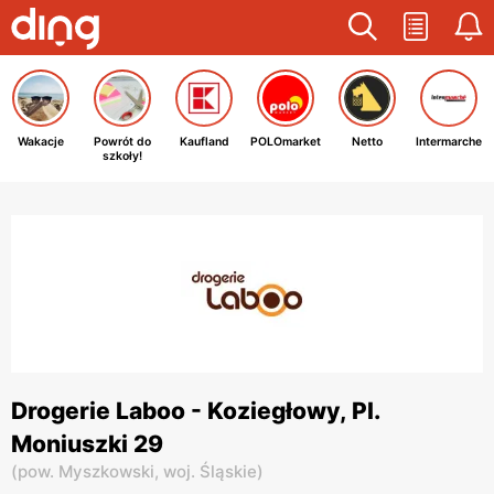
Wakacje
Powrót do
Kaufland
POLOmarket
Netto
Intermarche
szkoły!
Drogerie Laboo - Koziegłowy, Pl.
Moniuszki 29
(
pow. Myszkowski,
woj. Śląskie
)