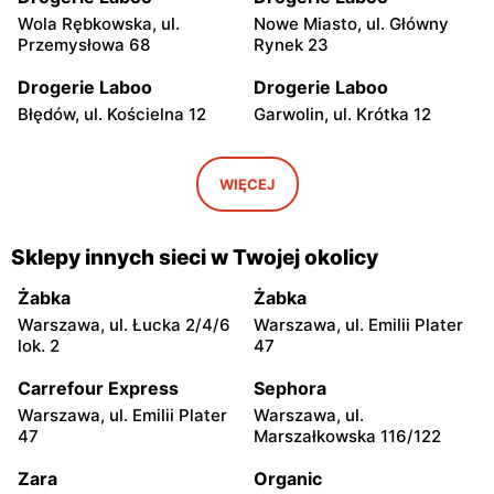
Wola Rębkowska, ul.
Nowe Miasto, ul. Główny
Przemysłowa 68
Rynek 23
Drogerie Laboo
Drogerie Laboo
Błędów, ul. Kościelna 12
Garwolin, ul. Krótka 12
Drogerie Laboo
Drogerie Laboo
Łochów, ul. Armii Krajowej
Magnuszew, ul. Saperów 13
WIĘCEJ
4
A
Drogerie Laboo
Drogerie Laboo
Sklepy innych sieci w Twojej okolicy
Łaskarzew, ul. Garwolińska
Bulkowo-Kolonia, ul. Płocka
44
7
Żabka
Żabka
Warszawa, ul. Łucka 2/4/6
Warszawa, ul. Emilii Plater
Drogerie Laboo
Drogerie Laboo
lok. 2
47
Maciejowice, ul. Rynek 35
Maciejowice, ul. Rynek 25
Carrefour Express
Sephora
Drogerie Laboo
Drogerie Laboo
Warszawa, ul. Emilii Plater
Warszawa, ul.
Bodzanów, ul.
Stoczek Łukowski, ul. II
47
Marszałkowska 116/122
Wyszogrodzka 9
Armii Wojska Polskiego 2
Zara
Organic