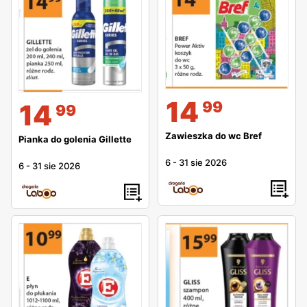
14
99
14
99
Zawieszka do wc Bref
Pianka do golenia Gillette
6
-
31 sie 2026
6
-
31 sie 2026