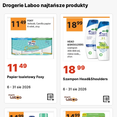
Drogerie Laboo najtańsze produkty
11
49
18
99
Papier toaletowy Foxy
Szampon Head&Shoulders
6
-
31 sie 2026
6
-
31 sie 2026