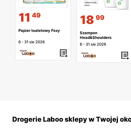
11
49
18
99
Papier toaletowy Foxy
Szampon
Head&Shoulders
6
-
31 sie 2026
6
-
31 sie 2026
Drogerie Laboo sklepy w Twojej oko