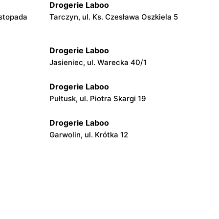
Drogerie Laboo
istopada
Tarczyn, ul. Ks. Czesława Oszkiela 5
Drogerie Laboo
Jasieniec, ul. Warecka 40/1
Drogerie Laboo
Pułtusk, ul. Piotra Skargi 19
Drogerie Laboo
Garwolin, ul. Krótka 12
Drogerie Laboo
4
Bulkowo-Kolonia, ul. Płocka 7
Drogerie Laboo
 9
Stoczek Łukowski, ul. II Armii Wojska
Polskiego 2