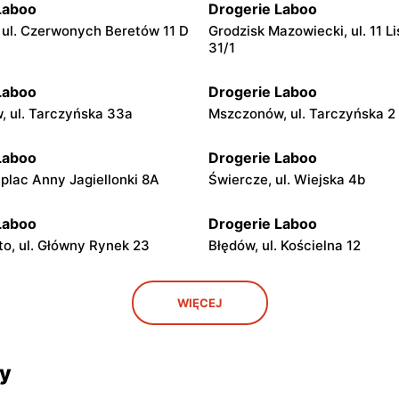
Laboo
Drogerie Laboo
ul. Czerwonych Beretów 11 D
Grodzisk Mazowiecki, ul. 11 L
31/1
Laboo
Drogerie Laboo
 ul. Tarczyńska 33a
Mszczonów, ul. Tarczyńska 2
Laboo
Drogerie Laboo
 plac Anny Jagiellonki 8A
Świercze, ul. Wiejska 4b
Laboo
Drogerie Laboo
o, ul. Główny Rynek 23
Błędów, ul. Kościelna 12
Laboo
Drogerie Laboo
WIĘCEJ
 ul. Saperów 13 A
Łaskarzew, ul. Garwolińska 4
Laboo
Drogerie Laboo
cy
e, ul. Rynek 25
Bodzanów, ul. Wyszogrodzka