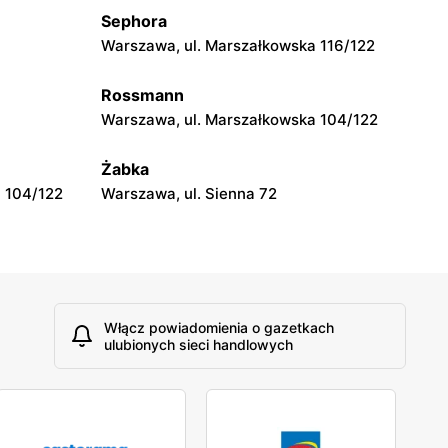
Sephora
Drogerie Laboo
Warszawa, ul. Marszałkowska 116/122
 5
Siedlce, ul. Józefa Piłsudskiego 74
Rossmann
Warszawa, ul. Marszałkowska 104/122
Drogerie Laboo
Łuków, ul. Strzelnicza 7
Żabka
 104/122
Warszawa, ul. Sienna 72
Włącz powiadomienia o gazetkach
ulubionych sieci handlowych