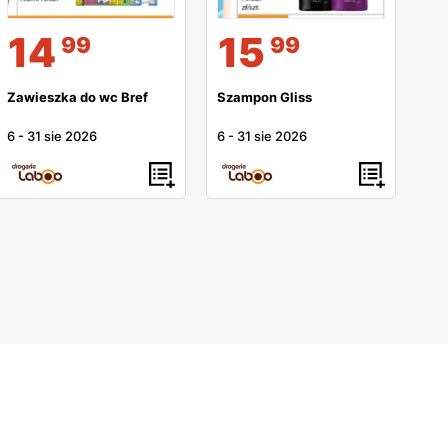
14
15
99
99
Zawieszka do wc Bref
Szampon Gliss
6
-
31 sie 2026
6
-
31 sie 2026