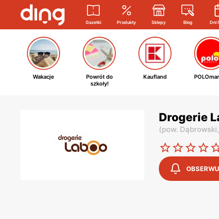
Gazetki
Produkty
Sklepy
Blog
Dni 
Wakacje
Powrót do
Kaufland
POLOmar
szkoły!
Drogerie L
(
pow. Dąbrowski
OBSERWU