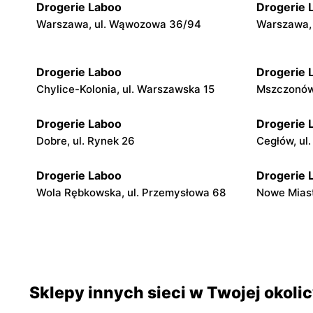
Drogerie Laboo
Drogerie 
Warszawa, ul. Wąwozowa 36/94
Warszawa, 
Drogerie Laboo
Drogerie 
Chylice-Kolonia, ul. Warszawska 15
Mszczonów,
Drogerie Laboo
Drogerie 
Dobre, ul. Rynek 26
Cegłów, ul.
Drogerie Laboo
Drogerie 
Wola Rębkowska, ul. Przemysłowa 68
Nowe Miast
Drogerie Laboo
Drogerie 
Łochów, ul. Armii Krajowej 4
Magnuszew,
Drogerie Laboo
Drogerie 
Sklepy innych sieci w Twojej okoli
Maciejowice, ul. Rynek 35
Maciejowic