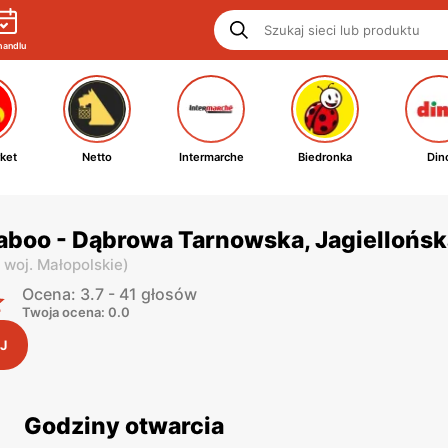
handlu
ket
Netto
Intermarche
Biedronka
Din
aboo - Dąbrowa Tarnowska, Jagiellońsk
,
woj. Małopolskie
)
Ocena: 3.7 - 41 głosów
Twoja ocena: 0.0
J
Godziny otwarcia