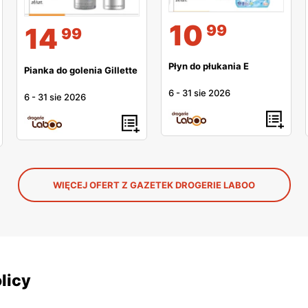
10
99
14
99
Płyn do płukania E
Pianka do golenia Gillette
6
-
31 sie 2026
6
-
31 sie 2026
WIĘCEJ OFERT Z GAZETEK DROGERIE LABOO
licy