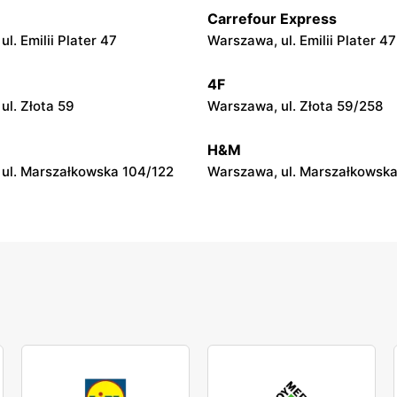
Carrefour Express
Laboo
Drogerie Laboo
l. Emilii Plater 47
Warszawa, ul. Emilii Plater 47
ul. Rynek 9
Bielany-Żyłaki, ul. Słoneczna
4F
ul. Złota 59
Warszawa, ul. Złota 59/258
Laboo
Drogerie Laboo
. Bielawska 3
Koluszki, ul. Targowa 86
H&M
ul. Marszałkowska 104/122
Warszawa, ul. Marszałkowska