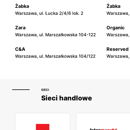
Żabka
Żabka
Drogerie Laboo
Drogerie 
Warszawa, ul. Łucka 2/4/6 lok. 2
Warszawa, u
Rawa Mazowiecka, ul. Tomaszowska
Żelechów, 
26A
Zara
Organic
Warszawa, ul. Marszałkowska 104-122
Warszawa, 
Drogerie Laboo
Drogerie 
Gąbin, ul. Płocka 4
Głowno, ul
C&A
Reserved
Warszawa, ul. Marszałkowska 104/122
Warszawa, 
SIECI
Sieci handlowe