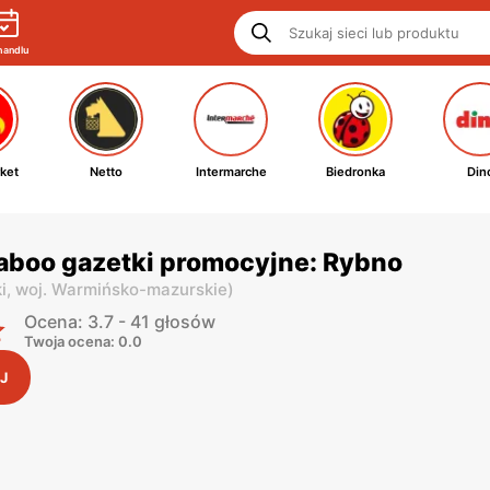
handlu
ket
Netto
Intermarche
Biedronka
Din
aboo gazetki promocyjne: Rybno
i,
woj. Warmińsko-mazurskie
)
Ocena: 3.7 - 41 głosów
Twoja ocena: 0.0
J