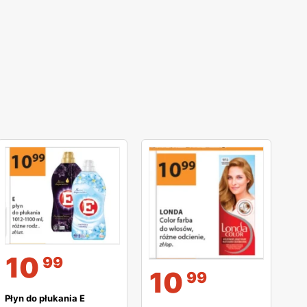
10
99
10
99
Płyn do płukania E