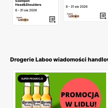
Szampon
Head&Shoulders
6
-
31 sie 2026
6
-
31 sie 2026
Drogerie Laboo wiadomości handl
SUPER PROMOCJE