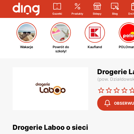
Gazetki
Produkty
Sklepy
Blog
Dni 
Wakacje
Powrót do
Kaufland
POLOmar
szkoły!
Drogerie L
(
pow. Działdowsk
OBSERWU
Drogerie Laboo o sieci