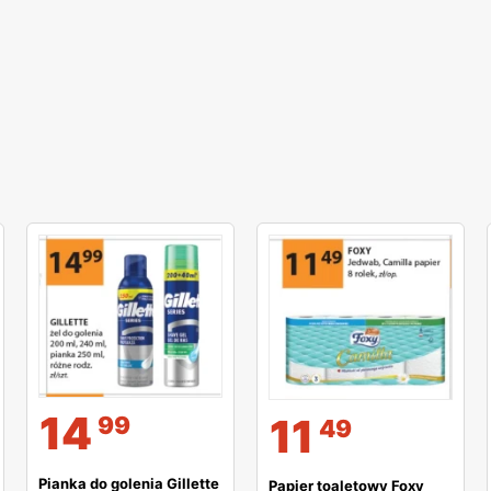
14
11
99
49
Pianka do golenia Gillette
Papier toaletowy Foxy