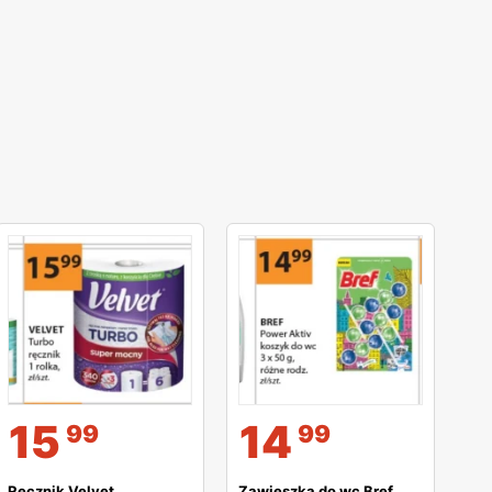
15
14
99
99
Ręcznik Velvet
Zawieszka do wc Bref