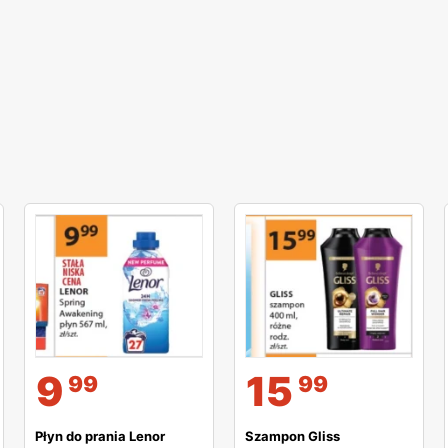
9
15
99
99
Płyn do prania Lenor
Szampon Gliss