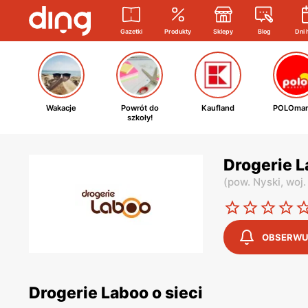
Gazetki
Produkty
Sklepy
Blog
Dni 
Wakacje
Powrót do
Kaufland
POLOmar
szkoły!
Drogerie 
(
pow. Nyski,
woj.
OBSERWU
Drogerie Laboo o sieci