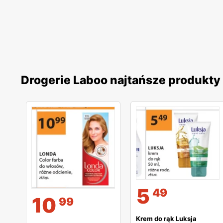
Drogerie Laboo najtańsze produkty
5
49
10
99
Krem do rąk Luksja