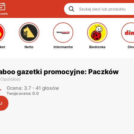
handlu
ket
Netto
Intermarche
Biedronka
Din
Laboo gazetki promocyjne: Paczków
 Opolskie
)
Ocena: 3.7 - 41 głosów
Twoja ocena: 0.0
J