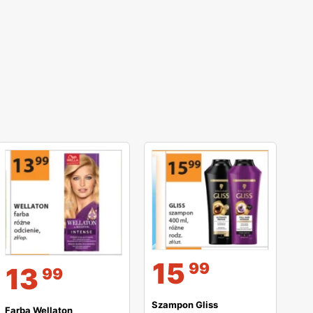
15
99
13
99
Szampon Gliss
Farba Wellaton