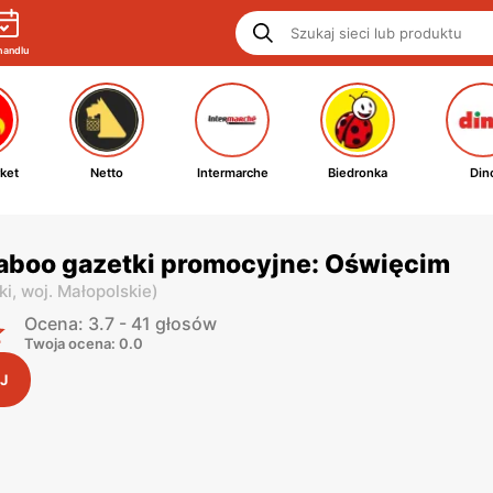
handlu
ket
Netto
Intermarche
Biedronka
Din
Laboo gazetki promocyjne: Oświęcim
ki,
woj. Małopolskie
)
Ocena: 3.7 - 41 głosów
Twoja ocena: 0.0
J