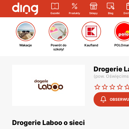
Gazetki
Produkty
Sklepy
Blog
Dni 
Wakacje
Powrót do
Kaufland
POLOmar
szkoły!
Drogerie 
(
pow. Oświęcims
OBSERWU
Drogerie Laboo o sieci