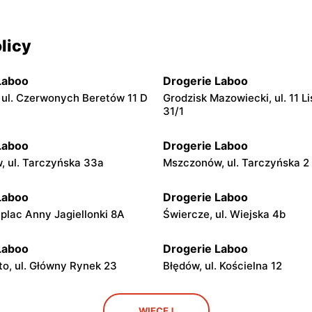
licy
Laboo
Drogerie Laboo
ul. Czerwonych Beretów 11 D
Grodzisk Mazowiecki, ul. 11 L
31/1
Laboo
Drogerie Laboo
 ul. Tarczyńska 33a
Mszczonów, ul. Tarczyńska 2
Laboo
Drogerie Laboo
 plac Anny Jagiellonki 8A
Świercze, ul. Wiejska 4b
Laboo
Drogerie Laboo
o, ul. Główny Rynek 23
Błędów, ul. Kościelna 12
Laboo
Drogerie Laboo
WIĘCEJ