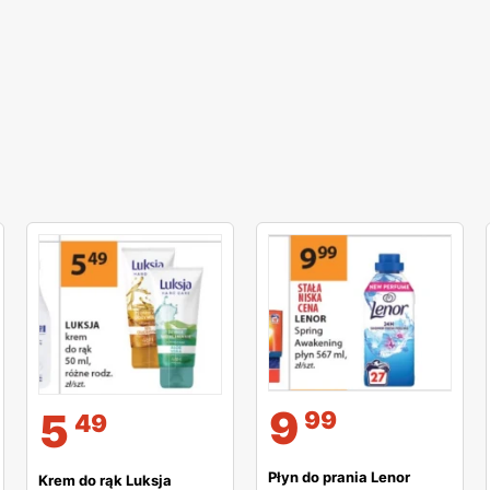
9
5
99
49
Płyn do prania Lenor
Krem do rąk Luksja