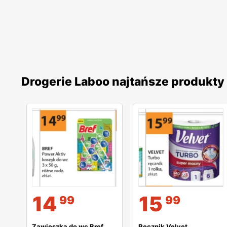
Drogerie Laboo najtańsze produkty
14
15
99
99
Zawieszka do wc Bref
Ręcznik Velvet